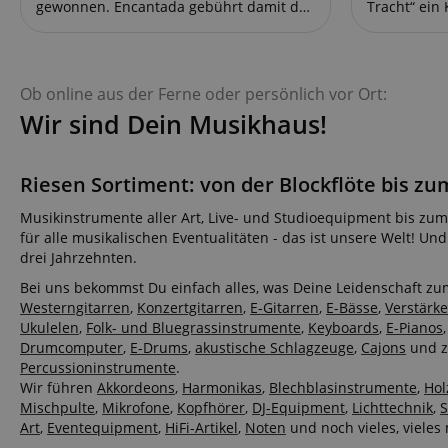
CrossDomainCookie
gewonnen. Encantada gebührt damit das
Tracht“ ein
Privileg, das diesjährige Heimatsound-
Bezirksorc
Festival in Oberammergau am 31. Juli
Gebirgsmus
sid_key
2026 zu eröffnen. Zudem erhält sie einen
statt. Wir 
Einkaufsgutschein im Wert von 2.000
abwechslun
Ob online aus der Ferne oder persönlich vor Ort:
Euro fürs Musikhaus Kirstein. Wir
Instrumente
session-token
gratulieren ganz herzlich und stellen
Zudem durft
Wir sind Dein Musikhaus!
euch die Künstlerin etwas näher vor.
besondere 
„Encantada!“ ist eine Begrüßungsformel
MON – Musi
language
und heißt übersetzt „Sehr erfreut!“ – ist
Niederbayern
Riesen Sortiment: von der Blockflöte bis zu
das richtig? Amanda: „Ja, genau! Wenn
Hochkarätig
man jemanden kennenlernt, sagt man
den guten Z
Musikinstrumente aller Art, Live- und Studioequipment bis z
als Frau auf Spanisch ‚Encantada‘.
das Gebirg
für alle musikalischen Eventualitäten - das ist unsere Welt! Und
Allerdings steckt für mich noch mehr in
Garmisch-Pa
drei Jahrzehnten.
diesem Wort. Es kommt nämlich vom
Leitung von
Verb ‚encantar‘, dessen ursprüngliche
sowie das B
Bei uns bekommst Du einfach alles, was Deine Leidenschaft zu
Bedeutung ‚einen Zauber sprechen‘ oder
unter der L
Westerngitarren
,
Konzertgitarren
,
E-Gitarren
,
E-Bässe
,
Verstärke
‚jemanden verzaubern‘ war. Wenn man
Felix und L
VISITOR_PRIVACY_
Ukulelen
,
Folk- und Bluegrassinstrumente
,
Keyboards
,
E-Pianos
es ganz wörtlich nimmt, sagt man also
eindrucksvo
Drumcomputer
,
E-Drums
,
akustische Schlagzeuge
,
Cajons
und z
eigentlich: ‚Ich bin verzaubert.‘“ Apropos
der Veranst
verzaubern: mit deinem
Jugendarbei
Percussioninstrumente
.
spanischsprachigen Lied „El ritmo se
zugute. Zu 
Wir führen
Akkordeons
,
Harmonikas
,
Blechblasinstrumente
,
Hol
muere“ hast du die Menschen ganz
Jugendarbei
Mischpulte
,
Mikrofone
,
Kopfhörer
,
DJ-Equipment
,
Lichttechnik
,
S
musikalisch
Art
,
Eventequipment
,
HiFi-Artikel
,
Noten
und noch vieles, vieles
bezirksüber