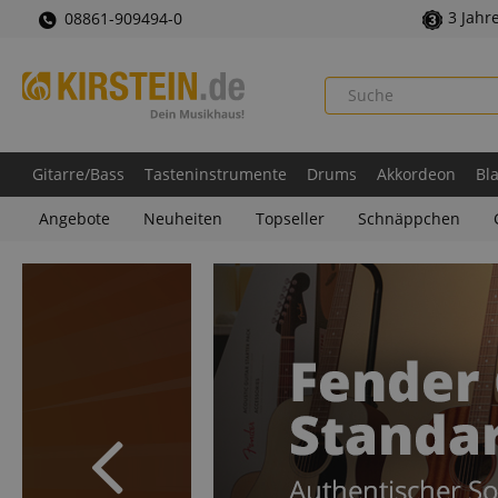
3 Jahr
08861-909494-0
Gitarre/Bass
Tasteninstrumente
Drums
Akkordeon
Bl
Angebote
Neuheiten
Topseller
Schnäppchen