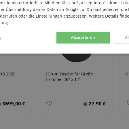
nktionen erforderlich. Mit dem Klick auf „Akzeptieren“ stimmst 
er Übermittlung deiner Daten an Google zu. Du hast jederzeit die 
iderrufen oder die Einstellungen anzupassen. Weitere Details find
rung
n
Akzeptieren
A
g
Statistik
Marketing
-18 2025
XDrum Tasche für Große
C
Trommel 26" x 12"
Notwendig
Statistik
Marketing
Funktional
3699,00
€
27,90
€
ices gesammelten Daten werden gebraucht, um die technische Performance der Website
kaufs-Funktionen bereitzustellen, das Einkaufen bei uns sicher zu machen und um Bet
Anbieter / Domain
Laufzeit
Beschreibung