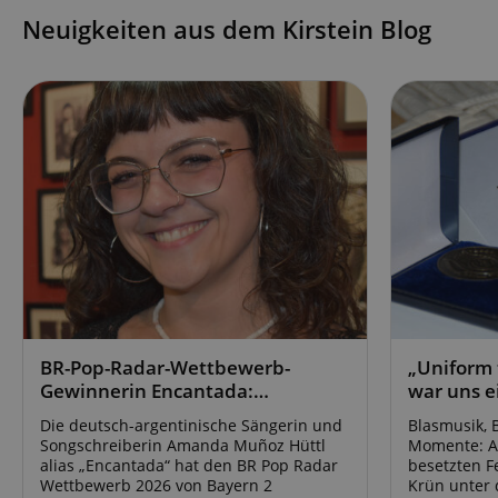
FPGSID
Neuigkeiten aus dem Kirstein Blog
amazon-pay-conne
apay-session-set
CookieScriptConse
BR-Pop-Radar-Wettbewerb-
„Uniform t
Gewinnerin Encantada:
war uns e
session-id-apay
„Heimatsound ist Vielfalt.“
Die deutsch-argentinische Sängerin und
Blasmusik,
Songschreiberin Amanda Muñoz Hüttl
Momente: Am
alias „Encantada“ hat den BR Pop Radar
besetzten F
Wettbewerb 2026 von Bayern 2
Krün unter 