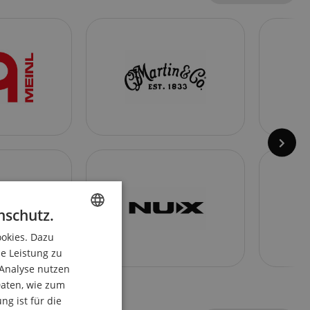
nschutz.
ookies. Dazu
ENGLISH
ie Leistung zu
GERMAN
 Analyse nutzen
DUTCH
aten, wie zum
g ist für die
FRENCH