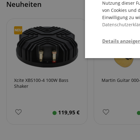
Neuheiten
Nutzung dieser Fu
von Cookies und d
Einwilligung zu w
Datenschutzerklä
Details anzeige
Notwendi
Xcite XBS100-4 100W Bass
Martin Guitar 000
Shaker
119,95
€
Die durch diese Serv
dir grundlegende Ein
Immer eingeschaltet.
Cookie