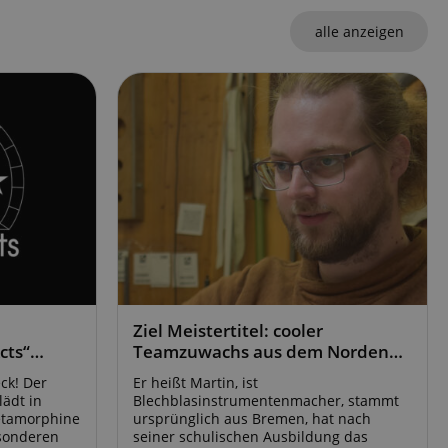
serve user session
.
alle anzeigen
azon Pay verbunden
thentifizierungs-
 sicher zu
azon Pay gesetzt.
om Server
en zu Aktivitäten
ichern, sodass
 weitermachen
iten des Servers
ookie-Script.com-
 für Besucher-
s Cookie-Banner von
ordnungsgemäß
Ziel Meistertitel: cooler
cts“
Teamzuwachs aus dem Norden
erwaltung der
spiz
für unsere Bläserwerkstatt!
site, insbesondere
ck! Der
Er heißt Martin, ist
em
lädt in
Blechblasinstrumentenmacher, stammt
sicheres und
etamorphine
ursprünglich aus Bremen, hat nach
is zu gewährleisten.
esonderen
seiner schulischen Ausbildung das