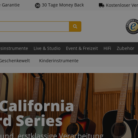
e Garantie
30 Tage Money Back
Kostenloser Ve
asinstrumente
Live & Studio
Event & Freizeit
HiFi
Zubehör
Geschenkewelt
Kinderinstrumente