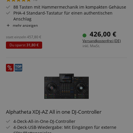
88 Tasten mit Hammermechanik im kompakten Gehäuse
PHA-4 Standard-Tastatur für einen authentischen
Anschlag
SuperNATURAL Piano-Klangerzeugung
mehr anzeigen
Kopfhörerausgang & geräuscharme Tastaturmechanik
426,00 €
Twin-Piano-Modus zum vierhändigen Spielen
statt einzeln
457,80
€
Versandkostenfrei (DE)
Eingebaute Lautsprecher mit 2x 6W
Du sparst
31,80 €
inkl. MwSt.
Integriertes Bluetooth & MIDI/USB-Interface
Set inkl. X-Keyboardständer & Kopfhörer
Alphatheta XDJ-AZ All in one DJ-Controller
4-Deck-All-in-One-DJ-Controller
4-Deck-USB-Wiedergabe: Mit Eingängen für externe