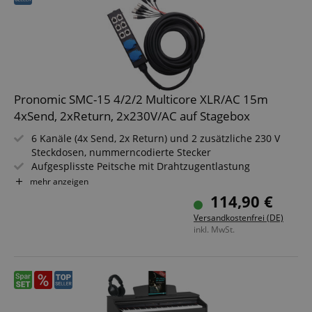
S
amazon-pay-connectedAuth
Amazon
www.kirstein.de
apay-session-set
Pronomic SMC-15 4/2/2 Multicore XLR/AC 15m
Amazon.com Inc.
www.kirstein.de
4xSend, 2xReturn, 2x230V/AC auf Stagebox
6 Kanäle (4x Send, 2x Return) und 2 zusätzliche 230 V
Steckdosen, nummerncodierte Stecker
Aufgesplisste Peitsche mit Drahtzugentlastung
Google-
Alle Leitungen symmetrisch, einzeln geschirmt
mehr anzeigen
Datenschutzerklärung
15 m Multicore, Kabeldurchmesser: 18 mm
114,90 €
Versandkostenfrei (DE)
CookieScriptConsent
CookieScript
inkl. MwSt.
.kirstein.de