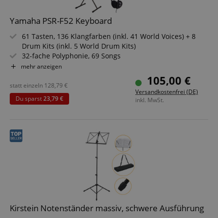
Yamaha PSR-F52 Keyboard
61 Tasten, 136 Klangfarben (inkl. 41 World Voices) + 8
Drum Kits (inkl. 5 World Drum Kits)
32-fache Polyphonie, 69 Songs
158 Begleit-Styles (inkl. 75 World Styles)
mehr anzeigen
Gratis Song Book (digital)
105,00 €
Zahlreiche Funktionen (Panel Sustain, Metronom, Sound
statt einzeln
128,79
€
Versandkostenfrei (DE)
Boost und mehr!)
Du sparst
23,79 €
inkl. MwSt.
Leicht und kompakt
Kirstein Notenständer massiv, schwere Ausführung