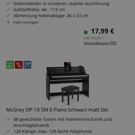
Notenständer in schwerer, stabiler Ausführung
Aufstellhöhe: 44 - 113 cm
Abmessung Notenablage: 46 x 23 cm
Tiefe Notenablage: 4 cm
mehr anzeigen
Länge zusammengeklappt: 53 cm
17,99 €
Inklusive Tasche mit Schultergurt
inkl. MwSt. +
Versandkosten (DE)
McGrey DP-18 SM E-Piano Schwarz matt Set
88 gewichtete Tasten mit Hammermechanik und
Anschlagdynamik
128 Klänge, max. 128-fache Polyphonie