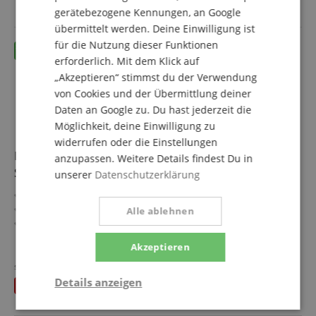
gerätebezogene Kennungen, an Google
übermittelt werden. Deine Einwilligung ist
für die Nutzung dieser Funktionen
erforderlich. Mit dem Klick auf
„Akzeptieren“ stimmst du der Verwendung
von Cookies und der Übermittlung deiner
Daten an Google zu. Du hast jederzeit die
Möglichkeit, deine Einwilligung zu
widerrufen oder die Einstellungen
Pronomic SPS-5S Lautsprecherstativ Boxenständer
anzupassen. Weitere Details findest Du in
Stahl 2x Set
unserer
Datenschutzerklärung
Niedriges Boxenstativ aus Stahl
Ideal für Linienstrahler, Monitore und Akustik-Verstärker
Alle ablehnen
Ausziehbar von ca. 67 - 120 cm
Rohrdurchmesser: 35 mm
mehr anzeigen
Akzeptieren
Sehr leicht: nur 1,8 kg
32,90 €
Farbe: Schwarz
statt einzeln
39,98
€
Versandkostenfrei (DE)
2 Stück im Spar-Set
Details anzeigen
Du sparst
7,08 €
inkl. MwSt.
Notwendig
Statistik
Marketing