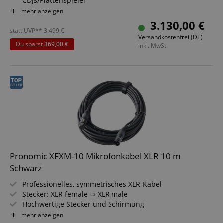
CDJs/Plattenspieler
10,1-Zoll-Touchscreen: Übersichtliche und intuitive
mehr anzeigen
Bedienung
3.130,00 €
Dedizierte Hardware-Tasten für Deck-Auswahl: Schnelles
statt UVP**
3.499
€
Versandkostenfrei (DE)
Umschalten zwischen den Decks
Du sparst
369,00 €
inkl. MwSt.
Serato DJ kompatibel: Integration mit Serato DJ für
nahtlose Performance
Online-Media-Support: Cloud- und Streaming-Dienste
verfügbar
Pronomic XFXM-10 Mikrofonkabel XLR 10 m
Schwarz
Professionelles, symmetrisches XLR-Kabel
Stecker: XLR female ⇒ XLR male
Hochwertige Stecker und Schirmung
Länge: 10m
mehr anzeigen