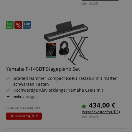
Betrieb nur mit geschirmten Kabeln ab Cat5 möglich
inkl. MwSt.
Yamaha P-145BT Stagepiano Set
Graded Hammer Compact (GHC) Tastatur mit matten
schwarzen Tasten
Hochwertige Klavierklänge: Yamaha CFIIIs mit
Dämpferresonanz
mehr anzeigen
Klangfarben: 10 Klänge inkl. Dual- und Duo-Modus
434,00 €
64-stimmige Polyphonie
statt einzeln
488,70
€
Versandkostenfrei (DE)
303 Lieder zum Lernen über die Smart Pianist App
Du sparst
54,70 €
inkl. MwSt.
verfügbar
USB-to-Host MIDI & Audio und Bluetooth
Sparset inklusive Keyboardständer, Kopfhörer und