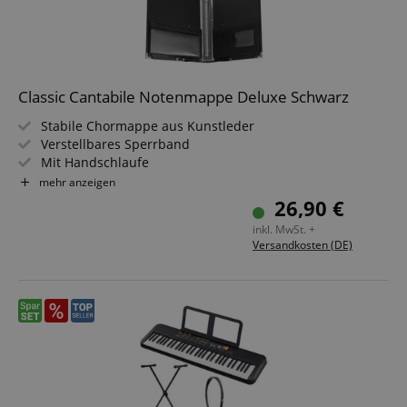
Classic Cantabile Notenmappe Deluxe Schwarz
Stabile Chormappe aus Kunstleder
Verstellbares Sperrband
Mit Handschlaufe
Für Noten bis DIN A4
mehr anzeigen
Herausnehmbares Ringelement zum Einheften von
26,90 €
Klarsichthüllen
inkl. MwSt. +
Metall-Schutzecken
Versandkosten (DE)