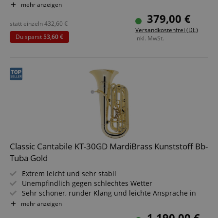
600 Begleitrhythmen
mehr anzeigen
Schlankes, hochwertiges Slimline-Design
379,00 €
Layer- und Dual-Funktion
statt einzeln
432,60
€
Versandkostenfrei (DE)
3 Pedale (Sustain, Soft, Sostenuto)
Du sparst
53,60 €
inkl. MwSt.
Sparset inklusive Klavierbank, Kopfhörer und
Klavierschule
Classic Cantabile KT-30GD MardiBrass Kunststoff Bb-
Tuba Gold
Extrem leicht und sehr stabil
Unempfindlich gegen schlechtes Wetter
Sehr schöner, runder Klang und leichte Ansprache in
allen Lagen
mehr anzeigen
Material Korpus: ABS Kunststoff, Mundrohr/Maschine
1.190,00 €