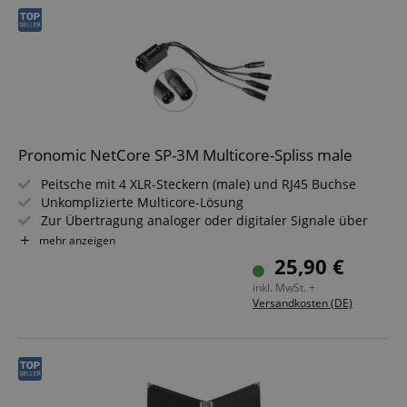
Klavierschule
Pronomic NetCore SP-3M Multicore-Spliss male
Peitsche mit 4 XLR-Steckern (male) und RJ45 Buchse
Unkomplizierte Multicore-Lösung
Zur Übertragung analoger oder digitaler Signale über
Netzwerkkabel
mehr anzeigen
Systemkomponenten beliebig kombinierbar
25,90 €
Betrieb nur mit geschirmten Kabeln ab Cat5 möglich
inkl. MwSt. +
Versandkosten (DE)