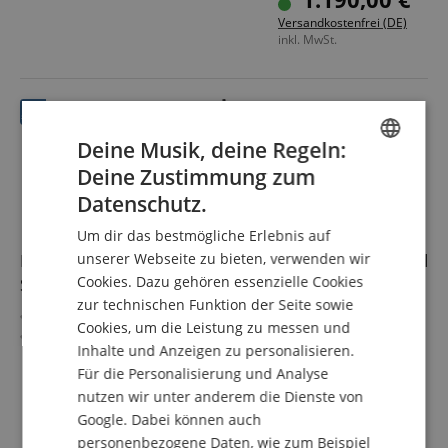
aus Messing
Versandkostenfrei (DE)
Inkl. Gigbag und Mundstück
inkl. MwSt.
Deine Musik, deine Regeln:
Deine Zustimmung zum
ENGLISH
Datenschutz.
GERMAN
Um dir das bestmögliche Erlebnis auf
DUTCH
Pronomic SPS-1S BK Boxenstativ Boxenständer Stahl
unserer Webseite zu bieten, verwenden wir
Cookies. Dazu gehören essenzielle Cookies
Schwarz
FRENCH
zur technischen Funktion der Seite sowie
Boxenstativ aus Stahl
ITALIAN
Cookies, um die Leistung zu messen und
Stabile Dreibein-Konstruktion mit großen
Inhalte und Anzeigen zu personalisieren.
SPANISH
Klemmschrauben zur Befestigung
Für die Personalisierung und Analyse
Ausziehbar von ca. 120 - 193 cm
mehr anzeigen
Belastbarkeit: max. 50 kg
nutzen wir unter anderem die Dienste von
24,90 €
Gewicht: 3,1 kg
Google. Dabei können auch
inkl. MwSt. +
Farbe: Schwarz
personenbezogene Daten, wie zum Beispiel
Versandkosten (DE)