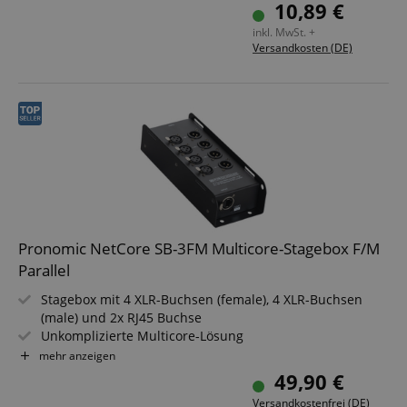
Farbe: Schwarz
10,89 €
Inkl. Kabelklette
inkl. MwSt. +
Versandkosten (DE)
Pronomic NetCore SB-3FM Multicore-Stagebox F/M
Parallel
Stagebox mit 4 XLR-Buchsen (female), 4 XLR-Buchsen
(male) und 2x RJ45 Buchse
Unkomplizierte Multicore-Lösung
Zur Übertragung analoger oder digitaler Signale über
mehr anzeigen
Netzwerkkabel
49,90 €
Systemkomponenten beliebig kombinierbar
Versandkostenfrei (DE)