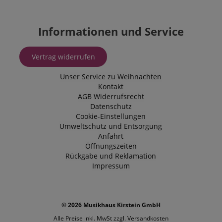
interagieren.
_uetvid
1 Jahr
Dies ist ein C
Microsoft
das von Micr
Corporation
Informationen und Service
Bing Ads ver
.kirstein.de
wird und ein 
Cookie ist. Es
ermöglicht un
Vertrag widerrufen
einem Benutz
Kontakt zu tr
zuvor unsere
Unser Service zu Weihnachten
besucht hat.
Kontakt
AGB
Widerrufsrecht
Datenschutz
Cookie-Einstellungen
Umweltschutz und Entsorgung
Anfahrt
Öffnungszeiten
Rückgabe und Reklamation
Impressum
© 2026 Musikhaus Kirstein GmbH
Alle Preise inkl. MwSt zzgl.
Versandkosten