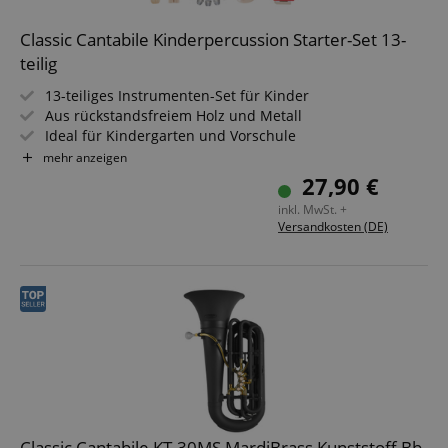
Classic Cantabile Kinderpercussion Starter-Set 13-
teilig
13-teiliges Instrumenten-Set für Kinder
Aus rückstandsfreiem Holz und Metall
Ideal für Kindergarten und Vorschule
Zertifiziert nach DIN EN 71/3
mehr anzeigen
Nicht für Kinder unter 3 Jahren geeignet
27,90 €
inkl. MwSt. +
VISITOR_PRIVACY_METADATA
YouTube
Versandkosten (DE)
.youtube.com
Classic Cantabile KT-30MS MardiBrass Kunststoff Bb-