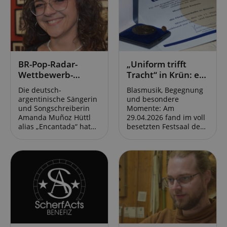
BR-Pop-Radar-
„Uniform trifft
Wettbewerb-
Tracht“ in Krün: es
Gewinnerin
war uns eine Ehre!
Die deutsch-
Blasmusik, Begegnung
Encantada:
argentinische Sängerin
und besondere
„Heimatsound ist
und Songschreiberin
Momente: Am
Vielfalt.“
Amanda Muñoz Hüttl
29.04.2026 fand im voll
alias „Encantada“ hat
besetzten Festsaal des
den BR Pop Radar
Kurhauses in Krün
Wettbewerb 2026 von
unter dem Motto
Bayern 2 gewonnen.
„Uniform trifft Tracht“
Encantada gebührt
ein Konzert mit dem
damit das Privileg, das
Bezirksorchester
diesjährige
Werdenfels und dem
Heimatsound-Festival in
Gebirgsmusikkorps der
Oberammergau am 31.
Bundeswehr statt. Wir
Juli 2026 zu eröffnen.
haben den
Zudem erhält sie einen
abwechslungsreichen
Einkaufsgutschein im
Abend mit einer