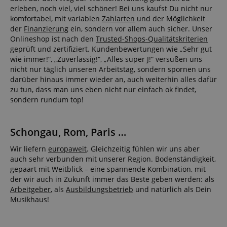
erleben, noch viel, viel schöner! Bei uns kaufst Du nicht nur
komfortabel, mit variablen
Zahlarten
und der Möglichkeit
der
Finanzierung
ein, sondern vor allem auch sicher. Unser
CrossDomainCookieScriptConsent_389
.crossdomain.cookie-
Onlineshop ist nach den
Trusted-Shops-Qualitätskriterien
script.com
geprüft und zertifiziert. Kundenbewertungen wie „Sehr gut
wie immer!“, „Zuverlässig!“, „Alles super J!“ versüßen uns
sid_key
www.kirstein.de
nicht nur täglich unseren Arbeitstag, sondern spornen uns
darüber hinaus immer wieder an, auch weiterhin alles dafür
zu tun, dass man uns eben nicht nur einfach ok findet,
sondern rundum top!
session-token
Amazon
.amazon.com
Schongau, Rom, Paris …
language
www.kirstein.de
Wir liefern
europaweit
. Gleichzeitig fühlen wir uns aber
auch sehr verbunden mit unserer Region. Bodenständigkeit,
gepaart mit Weitblick – eine spannende Kombination, mit
der wir auch in Zukunft immer das Beste geben werden: als
Arbeitgeber
, als
Ausbildungsbetrieb
und natürlich als Dein
Musikhaus!