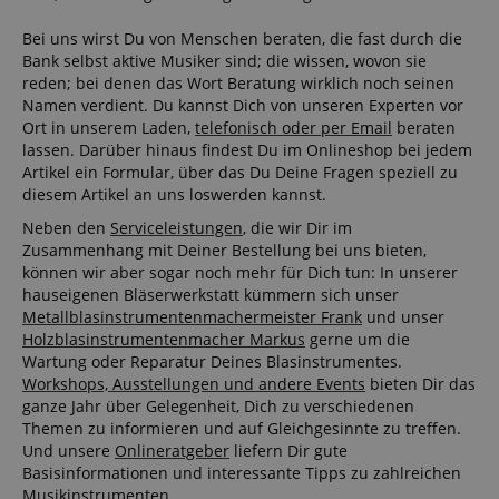
Bei uns wirst Du von Menschen beraten, die fast durch die
Bank selbst aktive Musiker sind; die wissen, wovon sie
reden; bei denen das Wort Beratung wirklich noch seinen
Namen verdient. Du kannst Dich von unseren Experten vor
Ort in unserem Laden,
telefonisch oder per Email
beraten
Notwendig
Statistik
Marketing
lassen. Darüber hinaus findest Du im Onlineshop bei jedem
Funktional
Artikel ein Formular, über das Du Deine Fragen speziell zu
diesem Artikel an uns loswerden kannst.
Die durch diese Services gesammelten Daten
werden gebraucht, um die technische Performance
Neben den
Serviceleistungen
, die wir Dir im
der Website zu gewährleisten, dir grundlegende
Zusammenhang mit Deiner Bestellung bei uns bieten,
Einkaufs-Funktionen bereitzustellen, das Einkaufen
können wir aber sogar noch mehr für Dich tun: In unserer
bei uns sicher zu machen und um Betrug zu
verhindern. Immer eingeschaltet.
hauseigenen Bläserwerkstatt kümmern sich unser
Metallblasinstrumentenmachermeister Frank
und unser
Cookie
Anbieter / Domain
Holzblasinstrumentenmacher Markus
gerne um die
FPGSID
.kirstein.de
Wartung oder Reparatur Deines Blasinstrumentes.
Workshops, Ausstellungen und andere Events
bieten Dir das
S
ganze Jahr über Gelegenheit, Dich zu verschiedenen
Themen zu informieren und auf Gleichgesinnte zu treffen.
amazon-pay-connectedAuth
Amazon
Und unsere
Onlineratgeber
liefern Dir gute
www.kirstein.de
Basisinformationen und interessante Tipps zu zahlreichen
Musikinstrumenten.