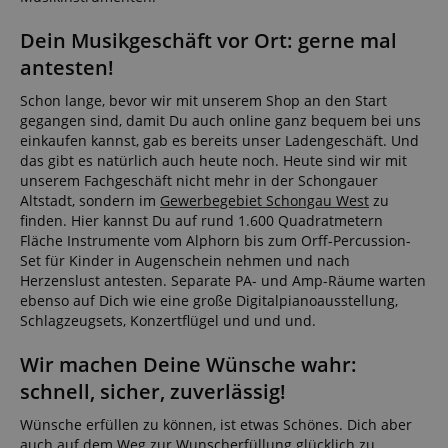
Dein Musikgeschäft vor Ort: gerne mal
apay-session-set
Amazon.com Inc.
www.kirstein.de
antesten!
Schon lange, bevor wir mit unserem Shop an den Start
gegangen sind, damit Du auch online ganz bequem bei uns
einkaufen kannst, gab es bereits unser Ladengeschäft. Und
Google-
das gibt es natürlich auch heute noch. Heute sind wir mit
Datenschutzerklärung
unserem Fachgeschäft nicht mehr in der Schongauer
Altstadt, sondern im
Gewerbegebiet Schongau West
zu
finden. Hier kannst Du auf rund 1.600 Quadratmetern
CookieScriptConsent
CookieScript
Fläche Instrumente vom Alphorn bis zum Orff-Percussion-
.kirstein.de
Set für Kinder in Augenschein nehmen und nach
Herzenslust antesten. Separate PA- und Amp-Räume warten
ebenso auf Dich wie eine große Digitalpianoausstellung,
Schlagzeugsets, Konzertflügel und und und.
Wir machen Deine Wünsche wahr:
session-id-apay
Amazon
schnell, sicher, zuverlässig!
.amazon.com
Wünsche erfüllen zu können, ist etwas Schönes. Dich aber
auch auf dem Weg zur Wunscherfüllung glücklich zu