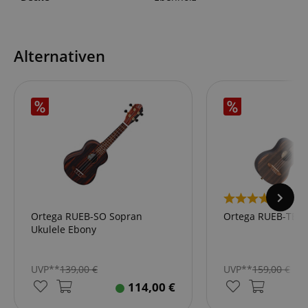
Alternativen
1
Ortega RUEB-SO Sopran
Ortega RUEB-TE T
Ukulele Ebony
UVP**
139,00
€
UVP**
159,00
€
114,00
€