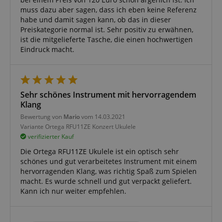
S
muss dazu aber sagen, dass ich eben keine Referenz
amazon-pay-connectedAuth
habe und damit sagen kann, ob das in dieser
Amazon
www.kirstein.de
Preiskategorie normal ist. Sehr positiv zu erwähnen,
ist die mitgelieferte Tasche, die einen hochwertigen
Eindruck macht.
apay-session-set
Amazon.com Inc.
www.kirstein.de
Sehr schönes Instrument mit hervorragendem
Klang
Bewertung von
Mario
vom 14.03.2021
Google-
Variante
Ortega RFU11ZE Konzert Ukulele
Datenschutzerklärung
verifizierter Kauf
Die Ortega RFU11ZE Ukulele ist ein optisch sehr
CookieScriptConsent
CookieScript
schönes und gut verarbeitetes Instrument mit einem
.kirstein.de
hervorragenden Klang, was richtig Spaß zum Spielen
macht. Es wurde schnell und gut verpackt geliefert.
Kann ich nur weiter empfehlen.