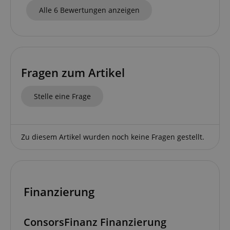
Alle 6 Bewertungen anzeigen
session-id-apay
Amazon
.amazon.com
Fragen zum Artikel
CrossDomainCookieScriptConsent_389
.crossdomain.cookie-
script.com
Stelle eine Frage
sid_key
www.kirstein.de
Zu diesem Artikel wurden noch keine Fragen gestellt.
session-token
Amazon
.amazon.com
Finanzierung
language
www.kirstein.de
ConsorsFinanz Finanzierung