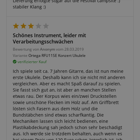
Lieferung erfolgte sogar auf die Festival campsite :)
stabiler Klang :)
Funktional
Schönes Instrument, leider mit
Verarbeitungsschwächen
Bewertung von
Anonym
vom 28.03.2019
Variante
Ortega RFU11SE Konzert Ukulele
verifizierter Kauf
Notwendig
Statistik
Marketing
Ich spiele seit ca. 7 Jahren Gitarre, das ist nun meine
Funktional
erste Ukulele. Deshalb kann ich sie nicht mit anderen
vergleichen. Aber es macht Spaß darauf zu spielen.
Die durch diese Services gesammelten Daten
Sie fasst sich gut an, ist aber an manchen Stellen
werden gebraucht, um die technische Performance
etwas rau. Der Korpus wies ein/zwei Druckstellen
der Website zu gewährleisten, dir grundlegende
Einkaufs-Funktionen bereitzustellen, das Einkaufen
sowie unschöne Flecken im Holz auf. Am Griffbrett
bei uns sicher zu machen und um Betrug zu
lösten sich Fasern aus dem Holz und die
verhindern. Immer eingeschaltet.
Bundstäbchen sind etwas scharfkantig. Die
Cookie
Anbieter / Domain
Mechaniken lassen sich leicht bedienen, eine
Plastikabdeckung sah jedoch schon sehr beschädigt
FPGSID
.kirstein.de
aus. Ich werde sie trotzdem behalten, auch wenn es
bei einem Preis von 120 Euro schon ärgerlich ist. Ich