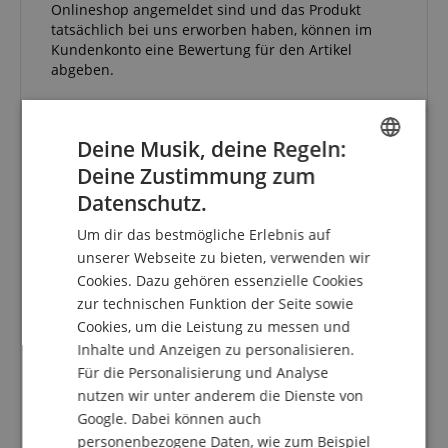
Onlineshop angemeldet sind und das Produkt
tatsächlich bei uns erworben haben, können im
Kundenkonto eine Bewertung für den Artikel
abgeben.
Deine Musik, deine Regeln:
Guter Klang ..... - aber in Sachen Verarbeitung
Deine Zustimmung zum
ENGLISH
muss Ortega nachlegen.
Datenschutz.
GERMAN
Bewertung von
Thomas
vom 07.05.2019
Um dir das bestmögliche Erlebnis auf
verifizierter Kauf
DUTCH
unserer Webseite zu bieten, verwenden wir
Die leider nur auf dem ersten Blick sauber
Cookies. Dazu gehören essenzielle Cookies
FRENCH
verarbeitete Ukulele offenbarte diverse
zur technischen Funktion der Seite sowie
produktionsbedingte Mängel, von denen man manche
ITALIAN
nicht korrigieren kann. Einen scharfkantigen
Cookies, um die Leistung zu messen und
Obersattel, trocknungsbedingte scharfe Kanten an
Inhalte und Anzeigen zu personalisieren.
SPANISH
der Brücke und besonders an der Bundierung kann
Für die Personalisierung und Analyse
man ja noch selber bearbeiten, aber ein ab Werk
nutzen wir unter anderem die Dienste von
falsch, also nicht mittig, gesetzter Bundmarkierungs-
Google. Dabei können auch
Dot am Halsrand ist nicht wirklich toll anzusehen und
personenbezogene Daten, wie zum Beispiel
wirkt einfach schnell und billig gemacht.