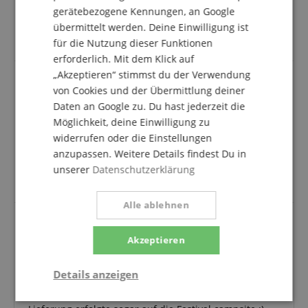
gerätebezogene Kennungen, an Google
Der Klang war o.k. Habe Ortega in der "Ü-100€-Klasse"
schon etwas mehr zugetraut und habe sie erstmal
übermittelt werden. Deine Einwilligung ist
retouniert.
für die Nutzung dieser Funktionen
erforderlich. Mit dem Klick auf
„Akzeptieren“ stimmst du der Verwendung
von Cookies und der Übermittlung deiner
gefällt mir sehr
Daten an Google zu. Du hast jederzeit die
Bewertung von
Christine
vom 29.12.2018
Möglichkeit, deine Einwilligung zu
verifizierter Kauf
widerrufen oder die Einstellungen
anzupassen. Weitere Details findest Du in
ist alles in einem einwandfreien zustand,
unbeschädigt und noch vor weihnachten verschickt
unserer
Datenschutzerklärung
worden.
Alle ablehnen
Akzeptieren
Lieferung und Verpackung top - schöner klang
Bewertung von
Christian
vom 06.08.2023
Details anzeigen
Variante
Ortega RFU11SE Konzert Ukulele
verifizierter Kauf
Notwendig
Statistik
Marketing