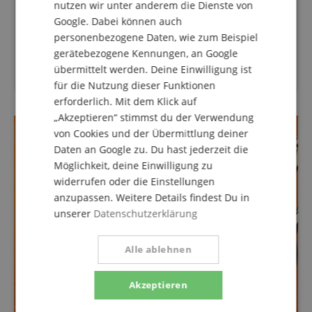
nutzen wir unter anderem die Dienste von
Welche Abmessungen?
Google. Dabei können auch
personenbezogene Daten, wie zum Beispiel
Antwort von Musikhaus Kirstein:
gerätebezogene Kennungen, an Google
Die Abmessungen des Buches sind (B x L x H) 18 cm x
übermittelt werden. Deine Einwilligung ist
25 cm x 1 cm.
für die Nutzung dieser Funktionen
erforderlich. Mit dem Klick auf
„Akzeptieren“ stimmst du der Verwendung
von Cookies und der Übermittlung deiner
Daten an Google zu. Du hast jederzeit die
Möglichkeit, deine Einwilligung zu
widerrufen oder die Einstellungen
anzupassen. Weitere Details findest Du in
unserer
Datenschutzerklärung
Alle ablehnen
Akzeptieren