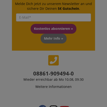
Melde Dich jetzt zu unserem Newsletter an und
sichere Dir Deinen
5€ Gutschein
.
session-id-apay
Amazon
.amazon.com
Kostenlos abonnieren »
Mehr Info »
CrossDomainCookieScriptConsent_389
.crossdomain.cookie-
script.com
sid_key
www.kirstein.de
08861-909494-0
Wieder erreichbar ab Mo 10.08, 09:30
session-token
Amazon
Weitere Informationen
.amazon.com
language
www.kirstein.de