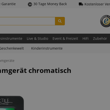
e Garantie
30 Tage Money Back
Kostenloser Ve
asinstrumente
Live & Studio
Event & Freizeit
HiFi
Zubehör
Geschenkewelt
Kinderinstrumente
mmgeräte
immgerät chromatisch