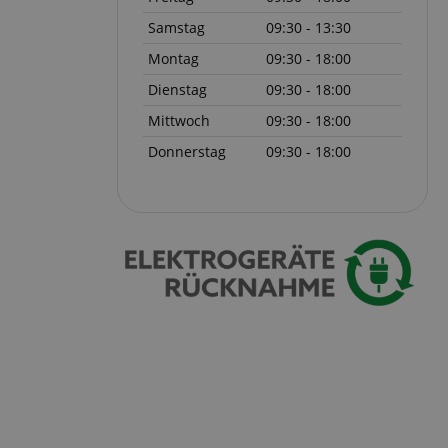
serve user session
.
Samstag
09:30 - 13:30
Montag
09:30 - 18:00
azon Pay verbunden
Dienstag
09:30 - 18:00
thentifizierungs-
 sicher zu
Mittwoch
09:30 - 18:00
Donnerstag
09:30 - 18:00
azon Pay gesetzt.
om Server
en zu Aktivitäten
ichern, sodass
 weitermachen
iten des Servers
ookie-Script.com-
 für Besucher-
s Cookie-Banner von
ordnungsgemäß
erwaltung der
site, insbesondere
em
sicheres und
is zu gewährleisten.