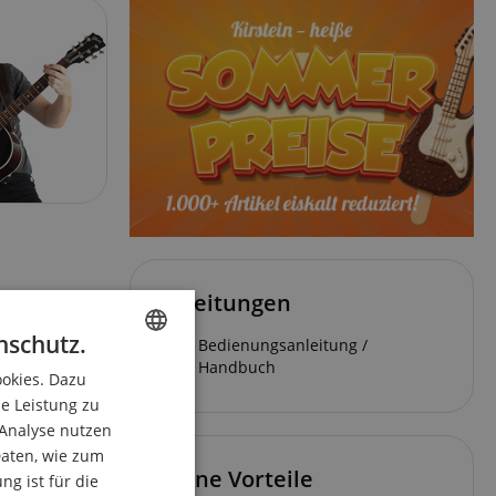
Anleitungen
 chromatischen
nschutz.
Bedienungsanleitung /
ne Stimmmodi
Handbuch
ookies. Dazu
ENGLISH
ie Leistung zu
GERMAN
 Analyse nutzen
DUTCH
 für den
aten, wie zum
Deine Vorteile
g ist für die
FRENCH