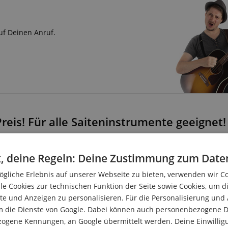
uf Deinen Anruf.
eis! Für alle Saiteninstrumente geeignet!
sich zum Stimmen vieler Instrumentengruppen eignet. Neben dem
, deine Regeln: Deine Zustimmung zum Date
e eingestellt werden. Für Ukulelen stehen sogar zwei verschiede
gliche Erlebnis auf unserer Webseite zu bieten, verwenden wir C
le Cookies zur technischen Funktion der Seite sowie Cookies, um d
e und Anzeigen zu personalisieren. Für die Personalisierung und
und einfach bedienen. Zudem ist eine übersichtliche Kurzanleitung
m die Dienste von Google. Dabei können auch personenbezogene D
zogene Kennungen, an Google übermittelt werden. Deine Einwilligun