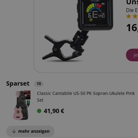
Uns
Die 
16
Je
Sparset
10
Classic Cantabile US-50 PK Sopran-Ukulele Pink
Set
41,90
€
mehr anzeigen