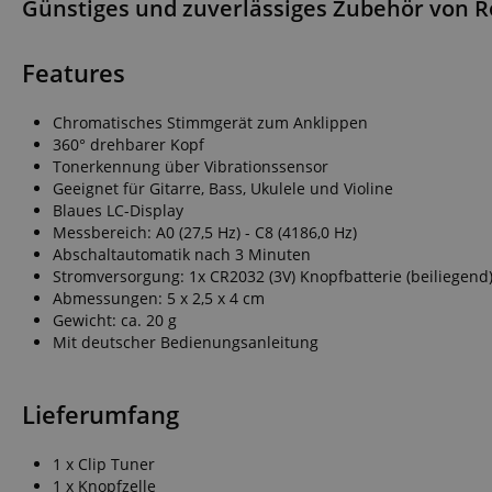
Günstiges und zuverlässiges Zubehör von Ro
FPGSID
Features
amazon-pay-conne
Chromatisches Stimmgerät zum Anklippen
360° drehbarer Kopf
Tonerkennung über Vibrationssensor
apay-session-set
Geeignet für Gitarre, Bass, Ukulele und Violine
Blaues LC-Display
Messbereich: A0 (27,5 Hz) - C8 (4186,0 Hz)
Abschaltautomatik nach 3 Minuten
Stromversorgung: 1x CR2032 (3V) Knopfbatterie (beiliegend
CookieScriptConse
Abmessungen: 5 x 2,5 x 4 cm
Gewicht: ca. 20 g
Mit deutscher Bedienungsanleitung
session-id-apay
Lieferumfang
1 x Clip Tuner
1 x Knopfzelle