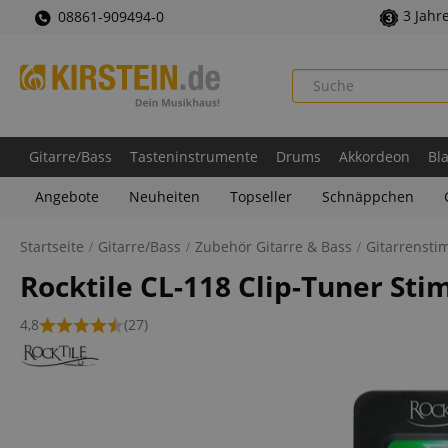
3 Jahr
08861-909494-0
Gitarre/Bass
Tasteninstrumente
Drums
Akkordeon
Bl
Angebote
Neuheiten
Topseller
Schnäppchen
Startseite
Gitarre/Bass
Zubehör Gitarre & Bass
Gitarrensti
Rocktile CL-118 Clip-Tuner St
4,8
(27)