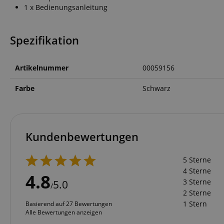
CrossDomainCookie
1 x Bedienungsanleitung
sid_key
Spezifikation
session-token
Artikelnummer
00059156
language
Farbe
Schwarz
Kundenbewertungen
VISITOR_PRIVACY_
5 Sterne
4 Sterne
4.8
3 Sterne
5.0
/
2 Sterne
1 Stern
Basierend auf 27 Bewertungen
Alle Bewertungen anzeigen