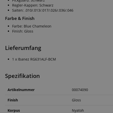
Pickguard: Schwarz
CrossDomainCookie
Regler-Kappen: Schwarz
Saiten: .010/.013/.017/.026/.036/.046
sid_key
Farbe & Finish
session-token
Farbe: Blue Chameleon
Finish: Gloss
language
Lieferumfang
1 x Ibanez RG631ALF-BCM
Spezifikation
VISITOR_PRIVACY_
Artikelnummer
00074090
Finish
Gloss
Korpus
Nyatoh