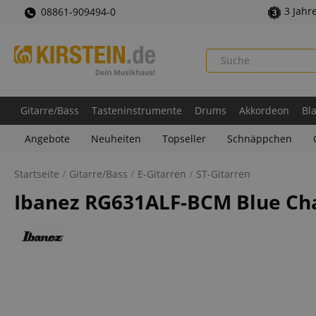
3 Jahr
08861-909494-0
Gitarre/Bass
Tasteninstrumente
Drums
Akkordeon
Bl
Angebote
Neuheiten
Topseller
Schnäppchen
Startseite
Gitarre/Bass
E-Gitarren
ST-Gitarren
Ibanez RG631ALF-BCM Blue C