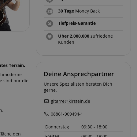
30 Tage
Money Back
Tiefpreis-Garantie
Über 2.000.000
zufriedene
Kunden
tes Terrain.
Deine Ansprechpartner
hochmoderne
 sind nur die
Unsere Spezialisten beraten Dich
gerne.
gitarre@kirstein.de
n.
08861-909494-1
Donnerstag
09:30 - 18:00
rfläche den
Freitag
09:30 - 18:00