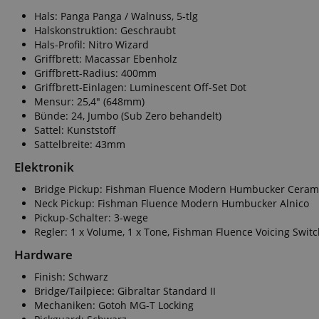
FPGSID
Hals: Panga Panga / Walnuss, 5-tlg
Halskonstruktion: Geschraubt
Hals-Profil: Nitro Wizard
Griffbrett: Macassar Ebenholz
amazon-pay-conne
Griffbrett-Radius: 400mm
Griffbrett-Einlagen: Luminescent Off-Set Dot
Mensur: 25,4" (648mm)
apay-session-set
Bünde: 24, Jumbo (Sub Zero behandelt)
Sattel: Kunststoff
Sattelbreite: 43mm
Elektronik
Bridge Pickup: Fishman Fluence Modern Humbucker Ceram
CookieScriptConse
Neck Pickup: Fishman Fluence Modern Humbucker Alnico
Pickup-Schalter: 3-wege
Regler: 1 x Volume, 1 x Tone, Fishman Fluence Voicing Swit
Hardware
session-id-apay
Finish: Schwarz
Bridge/Tailpiece: Gibraltar Standard II
Mechaniken: Gotoh MG-T Locking