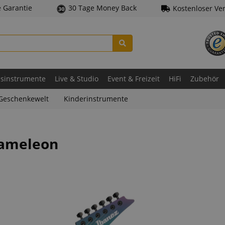
e Garantie
30 Tage Money Back
Kostenloser Ve
asinstrumente
Live & Studio
Event & Freizeit
HiFi
Zubehör
Geschenkewelt
Kinderinstrumente
hameleon