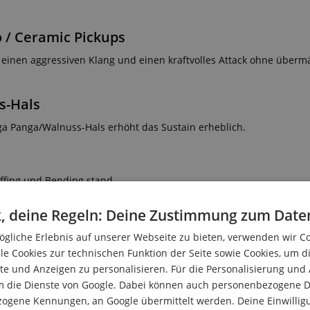
/ Ceramic Pickups
inen aggressiven Klang und einen kraftvolles Attack ohne überm
s-Hals
ga Panga/Walnuss-Hals erhöht das Sustain erheblich.
ffing und Bending stand.
, deine Regeln: Deine Zustimmung zum Date
n den Auftritt auf dunklen Bühnen und passen zum schillernden, l
gliche Erlebnis auf unserer Webseite zu bieten, verwenden wir C
le Cookies zur technischen Funktion der Seite sowie Cookies, um d
e und Anzeigen zu personalisieren. Für die Personalisierung und
m die Dienste von Google. Dabei können auch personenbezogene D
testen nicht Bedingungen auf der Bühne.
zogene Kennungen, an Google übermittelt werden. Deine Einwilligun