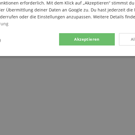
nktionen erforderlich. Mit dem Klick auf „Akzeptieren“ stimmst 
er Übermittlung deiner Daten an Google zu. Du hast jederzeit die 
iderrufen oder die Einstellungen anzupassen. Weitere Details find
 Stimmstabilität und verkürzen die Zeit die für einen Saitenwech
rung
g und sattem Sustain!
n
Akzeptieren
A
g
Statistik
Marketing
Notwendig
Statistik
Marketing
Funktional
ices gesammelten Daten werden gebraucht, um die technische Performance der Website
kaufs-Funktionen bereitzustellen, das Einkaufen bei uns sicher zu machen und um Bet
Anbieter / Domain
Laufzeit
Beschreibung