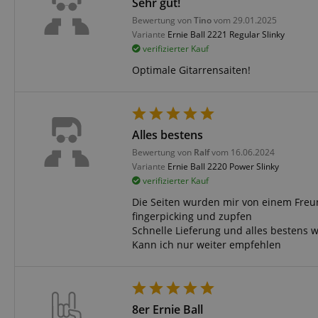
Sehr gut!
CrossDomainCookie
Bewertung von
Tino
vom 29.01.2025
sid_key
Variante
Ernie Ball 2221 Regular Slinky
verifizierter Kauf
Optimale Gitarrensaiten!
session-token
language
Alles bestens
Bewertung von
Ralf
vom 16.06.2024
Variante
Ernie Ball 2220 Power Slinky
verifizierter Kauf
Die Seiten wurden mir von einem Freun
fingerpicking und zupfen
VISITOR_PRIVACY_
Schnelle Lieferung und alles bestens 
Kann ich nur weiter empfehlen
8er Ernie Ball