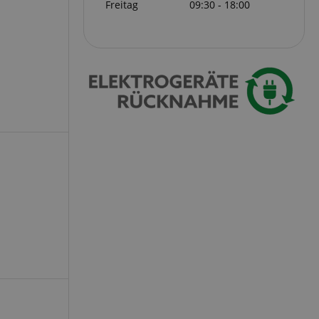
Freitag
09:30 - 18:00
serve user session
.
azon Pay verbunden
thentifizierungs-
 sicher zu
azon Pay gesetzt.
om Server
en zu Aktivitäten
ichern, sodass
 weitermachen
iten des Servers
ookie-Script.com-
 für Besucher-
s Cookie-Banner von
ordnungsgemäß
erwaltung der
site, insbesondere
em
sicheres und
is zu gewährleisten.