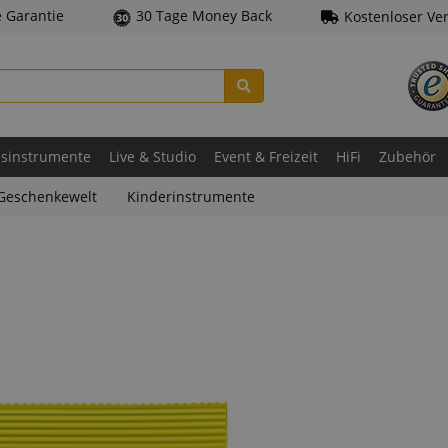
e Garantie
30 Tage Money Back
Kostenloser Ve
asinstrumente
Live & Studio
Event & Freizeit
HiFi
Zubehör
Geschenkewelt
Kinderinstrumente