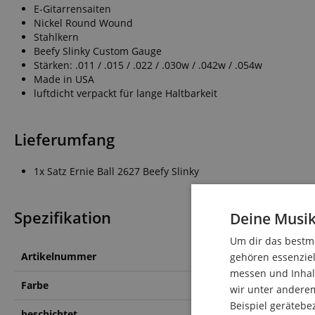
E-Gitarrensaiten
Nickel Round Wound
Stahlkern
Beefy Slinky Custom Gauge
Stärken: .011 / .015 / .022 / .030w / .042w / .054w
Made in USA
luftdicht verpackt für lange Haltbarkeit
Lieferumfang
1x Satz Ernie Ball 2627 Beefy Slinky
Spezifikation
Deine Musik
Um dir das bestmö
Artikelnummer
00035946
gehören essenziel
messen und Inhalt
Farbe
-
wir unter andere
Beispiel gerätebe
beschichtet
Nein