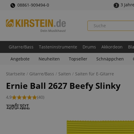
3 Jahr
08861-909494-0
Gitarre/Bass
Tasteninstrumente
Drums
Akkordeon
Bl
Angebote
Neuheiten
Topseller
Schnäppchen
Startseite
Gitarre/Bass
Saiten
Saiten für E-Gitarre
Ernie Ball 2627 Beefy Slinky
4,9
(40)