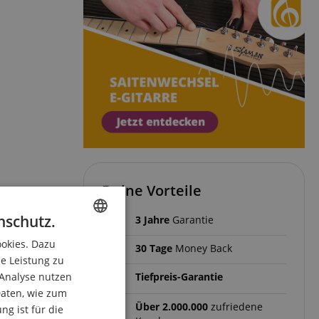
Deine Vorteile
nschutz.
3 Jahre
Garantie
ookies. Dazu
ENGLISH
30 Tage
Money Back
ie Leistung zu
GERMAN
 Analyse nutzen
Tiefpreis-Garantie
DUTCH
aten, wie zum
Über 2.000.000
zufriedene
g ist für die
FRENCH