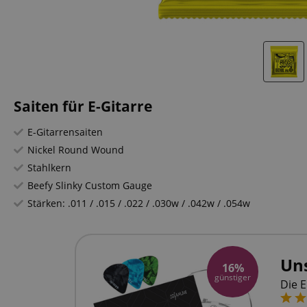
Saiten für E-Gitarre
E-Gitarrensaiten
Nickel Round Wound
Stahlkern
Beefy Slinky Custom Gauge
Stärken: .011 / .015 / .022 / .030w / .042w / .054w
Uns
16%
günstiger
Die 