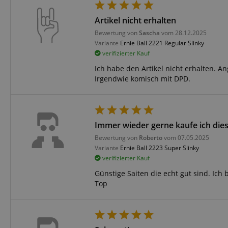
FPGSID
Artikel nicht erhalten
Bewertung von
Sascha
vom 28.12.2025
amazon-pay-conne
Variante
Ernie Ball 2221 Regular Slinky
verifizierter Kauf
Ich habe den Artikel nicht erhalten. A
apay-session-set
Irgendwie komisch mit DPD.
Immer wieder gerne kaufe ich dies
CookieScriptConse
Bewertung von
Roberto
vom 07.05.2025
Variante
Ernie Ball 2223 Super Slinky
verifizierter Kauf
Günstige Saiten die echt gut sind. Ich
Top
session-id-apay