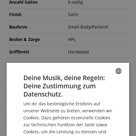
Anzahl Saiten
6-saitig
Finish
Satin
Bauform
Small Body/Parlor/0
Boden & Zarge
HPL
Griffbrett
Hardwood
Cutaway
Nein
Deine Musik, deine Regeln:
Farbe
Natur
Deine Zustimmung zum
ENGLISH
Decke massiv
Ja
Datenschutz.
GERMAN
Hals
Hartholz
Um dir das bestmögliche Erlebnis auf
DUTCH
unserer Webseite zu bieten, verwenden wir
Elektronik
Ja
Cookies. Dazu gehören essenzielle Cookies
FRENCH
zur technischen Funktion der Seite sowie
Orientierung
Rechtshändig
ITALIAN
Cookies, um die Leistung zu messen und