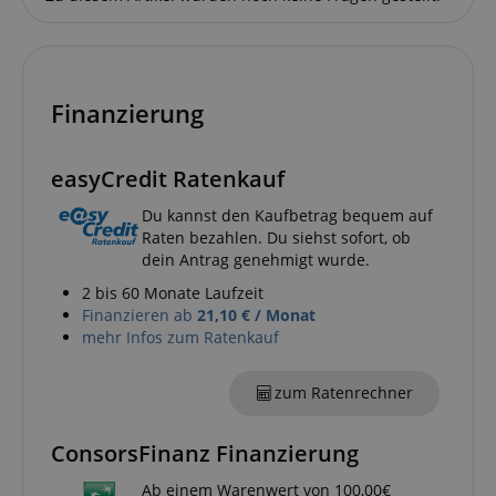
Finanzierung
session-id-apay
Amazon
.amazon.com
easyCredit Ratenkauf
Du kannst den Kaufbetrag bequem auf
Raten bezahlen. Du siehst sofort, ob
dein Antrag genehmigt wurde.
2 bis 60 Monate Laufzeit
CrossDomainCookieScriptConsent_389
.crossdomain.cookie-
Finanzieren ab
21,10 € / Monat
script.com
mehr Infos zum Ratenkauf
sid_key
www.kirstein.de
zum Ratenrechner
session-token
Amazon
ConsorsFinanz Finanzierung
.amazon.com
Ab einem Warenwert von 100,00€