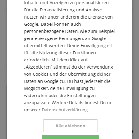
Inhalte und Anzeigen zu personalisieren.
SPANISH
inkl Tasche / Koffer
Leichtkoffer
Für die Personalisierung und Analyse
Decke
Fichte
nutzen wir unter anderem die Dienste von
Google. Dabei können auch
Boden & Zarge massiv
Nein
personenbezogene Daten, wie zum Beispiel
gerätebezogene Kennungen, an Google
Sattelbreite (ca)
45 mm
übermittelt werden. Deine Einwilligung ist
für die Nutzung dieser Funktionen
erforderlich. Mit dem Klick auf
Zubehör
„Akzeptieren“ stimmst du der Verwendung
von Cookies und der Übermittlung deiner
Daten an Google zu. Du hast jederzeit die
Möglichkeit, deine Einwilligung zu
widerrufen oder die Einstellungen
anzupassen. Weitere Details findest Du in
4
unserer
Datenschutzerklärung
Lust auf E-Gitarre,
Akustikgitarre & B
Alle ablehnen
7