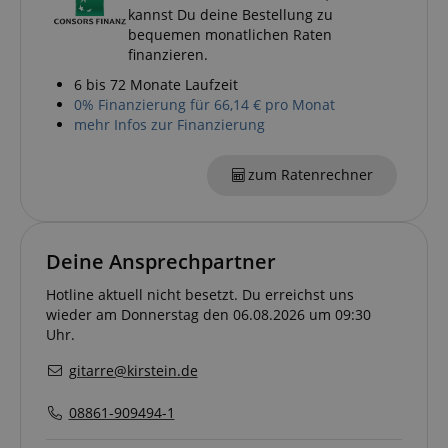
kannst Du deine Bestellung zu
bequemen monatlichen Raten
language
www.kirstein.de
finanzieren.
6 bis 72 Monate Laufzeit
0% Finanzierung für 66,14 € pro Monat
mehr Infos zur Finanzierung
zum Ratenrechner
Deine Ansprechpartner
Hotline aktuell nicht besetzt. Du erreichst uns
wieder am Donnerstag den 06.08.2026 um 09:30
VISITOR_PRIVACY_METADATA
YouTube
Uhr.
.youtube.com
gitarre@kirstein.de
08861-909494-1