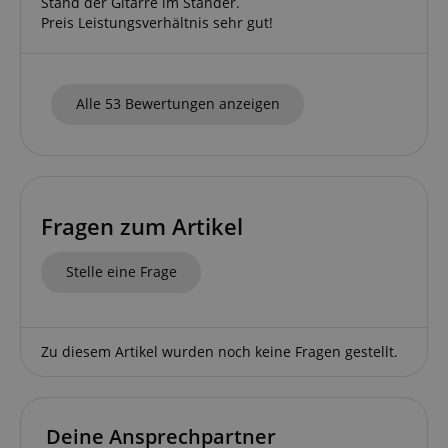
Stand der Gitarre im Ständer.
www.kirstein.de
Preis Leistungsverhältnis sehr gut!
apay-session-set
Amazon.com Inc.
Alle 53 Bewertungen anzeigen
www.kirstein.de
Google-
Fragen zum Artikel
Datenschutzerklärung
Stelle eine Frage
CookieScriptConsent
CookieScript
.kirstein.de
Zu diesem Artikel wurden noch keine Fragen gestellt.
Deine Ansprechpartner
session-id-apay
Amazon