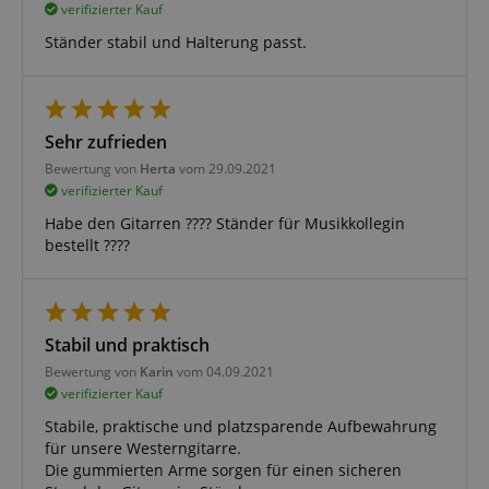
verifizierter Kauf
Funktional
Ständer stabil und Halterung passt.
Sehr zufrieden
Bewertung von
Herta
vom 29.09.2021
Notwendig
Statistik
Marketing
verifizierter Kauf
Funktional
Habe den Gitarren ???? Ständer für Musikkollegin
bestellt ????
Die durch diese Services gesammelten Daten
werden gebraucht, um die technische Performance
der Website zu gewährleisten, dir grundlegende
Einkaufs-Funktionen bereitzustellen, das Einkaufen
bei uns sicher zu machen und um Betrug zu
Stabil und praktisch
verhindern. Immer eingeschaltet.
Bewertung von
Karin
vom 04.09.2021
Cookie
Anbieter / Domain
verifizierter Kauf
FPGSID
.kirstein.de
Stabile, praktische und platzsparende Aufbewahrung
für unsere Westerngitarre.
S
Die gummierten Arme sorgen für einen sicheren
amazon-pay-connectedAuth
Amazon