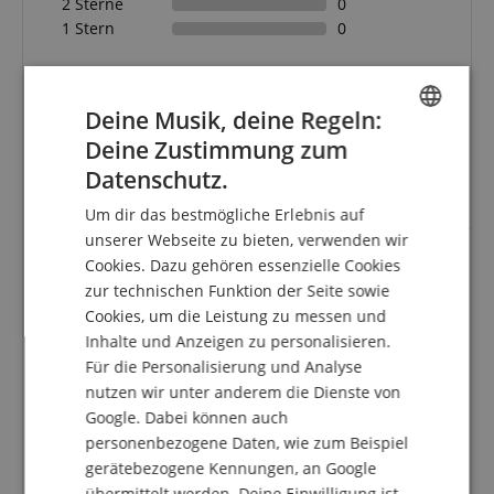
2 Sterne
0
1 Stern
0
Eine Überprüfung der Bewertungen hat wie folgt
stattgefunden: Nur Kunden, die in unserem
Deine Musik, deine Regeln:
Onlineshop angemeldet sind und das Produkt
tatsächlich bei uns erworben haben, können im
Deine Zustimmung zum
ENGLISH
Kundenkonto eine Bewertung für den Artikel
Datenschutz.
abgeben.
GERMAN
Um dir das bestmögliche Erlebnis auf
DUTCH
unserer Webseite zu bieten, verwenden wir
Cookies. Dazu gehören essenzielle Cookies
FRENCH
zur technischen Funktion der Seite sowie
sehr gutes Produkt zu einem guten Preis
ITALIAN
Cookies, um die Leistung zu messen und
Bewertung von
Ralf
vom 29.03.2024
Inhalte und Anzeigen zu personalisieren.
SPANISH
verifizierter Kauf
Für die Personalisierung und Analyse
Es gibt ja viele Varianten eines Gitarrenständers. Es
nutzen wir unter anderem die Dienste von
kommt immer darauf an, wofür man ihn braucht. Ich
Google. Dabei können auch
habe beispielsweise einige Gitarren, die immer "in
personenbezogene Daten, wie zum Beispiel
der hinteren Reihe stehen" und selten benutzt
werden und andere, die ich fast täglich nutze.
gerätebezogene Kennungen, an Google
übermittelt werden. Deine Einwilligung ist