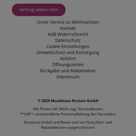
FPID
.kirstein.de
1 Jahr 1
Dieses Cooki
Monat
verwendet, 
Vertrag widerrufen
Benutzerverh
und Präferen
verfolgen, u
Unser Service zu Weihnachten
personalisier
Erfahrung zu 
Kontakt
AGB
Widerrufsrecht
_gcl_au
2
Wird von Go
Google LLC
Datenschutz
Monate
AdSense ver
.kirstein.de
4
um mit der Ef
Cookie-Einstellungen
Wochen
von Werbung
Umweltschutz und Entsorgung
Websites zu
experimentier
Anfahrt
ihre Dienste 
Öffnungszeiten
Rückgabe und Reklamation
YSC
Session
Dieses Cooki
Google LLC
von YouTube 
.youtube.com
Impressum
um Ansichte
eingebetteter
zu verfolgen.
_uetsid
1 Tag
Dieses Cooki
Microsoft
von Bing ver
© 2026 Musikhaus Kirstein GmbH
Corporation
um zu besti
.kirstein.de
Alle Preise inkl. MwSt zzgl.
Versandkosten
welche Anzei
geschaltet w
**UVP = unverbindliche Preisempfehlung des Herstellers
sollen, die fü
Endbenutzer,
Bestpreis-Artikel und Noten sind von Gutschein- und
Website durc
Rabattaktionen ausgeschlossen.
relevant sein