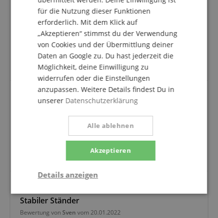
Dieser Ständer ist für die Gitarren in der ersten Reihe
für die Nutzung dieser Funktionen
gedacht, die nicht verschließbar usw. sind.
erforderlich. Mit dem Klick auf
„Akzeptieren“ stimmst du der Verwendung
Und für diesen Preis finde ich nichts besseres.
von Cookies und der Übermittlung deiner
Die nutzen sich auch nicht ab, halten lange. Klare
Daten an Google zu. Du hast jederzeit die
Kaufempfehlung!
Möglichkeit, deine Einwilligung zu
widerrufen oder die Einstellungen
anzupassen. Weitere Details findest Du in
unserer
Datenschutzerklärung
Solide und gut
Bewertung von
Jörg
vom 31.10.2023
Alle ablehnen
verifizierter Kauf
Solide und qualitativ gutes PRODUKT. Sehr gutes
Akzeptieren
Preis-Leistungsverhältnis.
Details anzeigen
Notwendig
Statistik
Marketing
Stabiler Ständer
Bewertung von
Sven
vom 20.01.2022