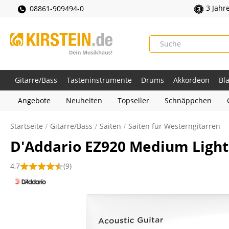
3 Jahr
08861-909494-0
Gitarre/Bass
Tasteninstrumente
Drums
Akkordeon
Bl
Angebote
Neuheiten
Topseller
Schnäppchen
Startseite
Gitarre/Bass
Saiten
Saiten für Westerngitarren
D'Addario EZ920 Medium Light
4,7
(9)