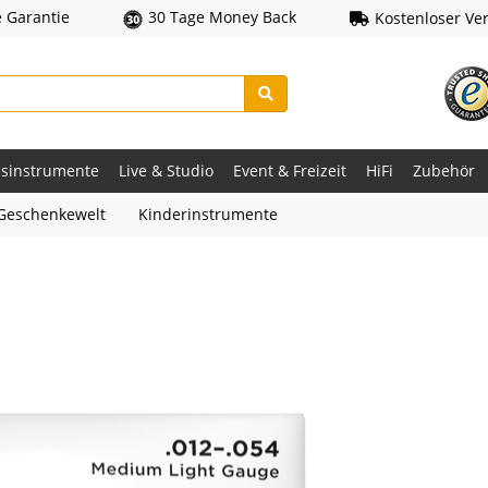
e Garantie
30 Tage Money Back
Kostenloser Ve
asinstrumente
Live & Studio
Event & Freizeit
HiFi
Zubehör
Geschenkewelt
Kinderinstrumente