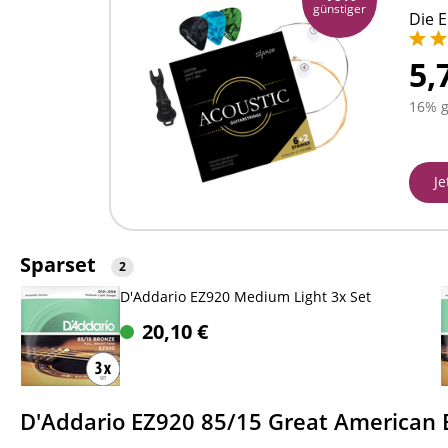
günstiger
Die 
5,
16% g
Je
Sparset
2
D'Addario EZ920 Medium Light 3x Set
20,10
€
D'Addario EZ920 85/15 Great American B