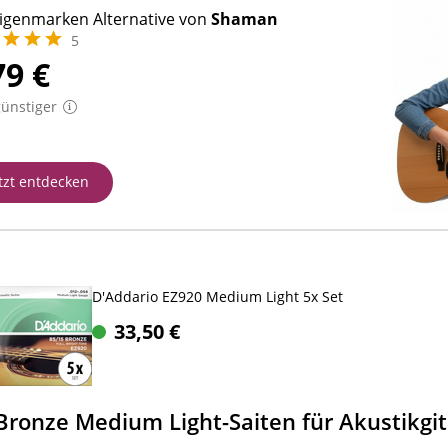
Eigenmarken Alternative von
Shaman
5
79
€
ünstiger
tzt entdecken
D'Addario EZ920 Medium Light 5x Set
33,50
€
ronze Medium Light-Saiten für Akustikgit