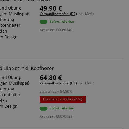
49,90 €
r und Übung
tigen Musikspaß
Versandkostenfrei (DE)
inkl. MwSt.
tierung
Sofort lieferbar
otenhalter
Artikelnr.: 00068840
elen
em Design
ila Set inkl. Kopfhörer
64,80 €
r und Übung
tigen Musikspaß
Versandkostenfrei (DE)
inkl. MwSt.
tierung
statt einzeln
84,80
€
otenhalter
Du sparst
20,00 €
(24 %)
elen
em Design
Sofort lieferbar
Artikelnr.: 00070928