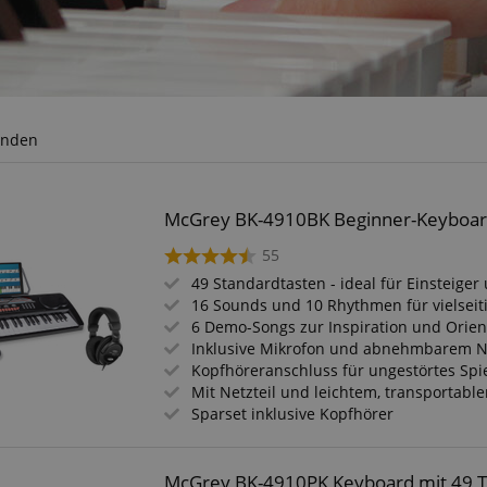
unden
McGrey BK-4910BK Beginner-Keyboard 
55
49 Standardtasten - ideal für Einsteige
16 Sounds und 10 Rhythmen für vielsei
6 Demo-Songs zur Inspiration und Orien
Inklusive Mikrofon und abnehmbarem N
Kopfhöreranschluss für ungestörtes Spi
Mit Netzteil und leichtem, transportabl
Sparset inklusive Kopfhörer
McGrey BK-4910PK Keyboard mit 49 T