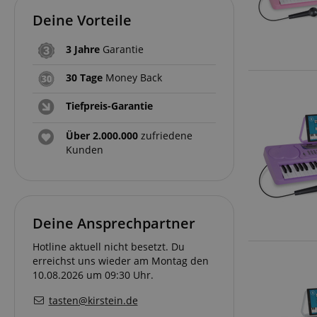
FPGSID
Deine Vorteile
3 Jahre
Garantie
amazon-pay-conne
30 Tage
Money Back
Tiefpreis-Garantie
apay-session-set
Über 2.000.000
zufriedene
Kunden
CookieScriptConse
Deine Ansprechpartner
Hotline aktuell nicht besetzt. Du
session-id-apay
erreichst uns wieder am Montag den
10.08.2026 um 09:30 Uhr.
tasten@kirstein.de