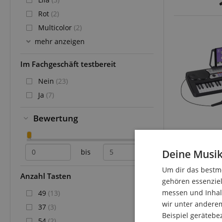
Rot
(2)
Multicolor
(2)
mehr anzeigen
Im Fachgeschäft testbereit
Nein
(23)
Ja
(7)
Bewertung
bis
Deine Musik
Um dir das bestmö
Anzahl Tasten
gehören essenziel
messen und Inhalt
49
(13)
wir unter andere
37
(3)
Beispiel gerätebe
54
(2)