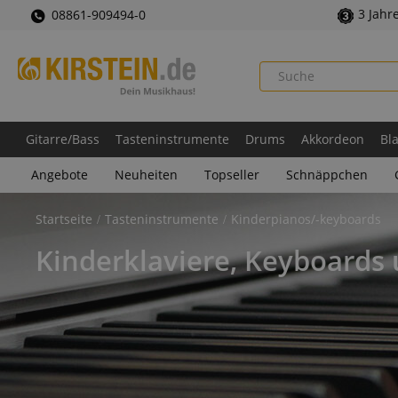
3 Jahr
08861-909494-0
Gitarre/Bass
Tasteninstrumente
Drums
Akkordeon
Bl
Angebote
Neuheiten
Topseller
Schnäppchen
Startseite
Tasteninstrumente
Kinderpianos/-keyboards
Kinderklaviere, Keyboards 