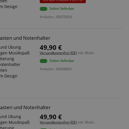
elen
serve user session
em Design
.
Sofort lieferbar
Artikelnr.: 00070926
azon Pay verbunden
thentifizierungs-
 sicher zu
asten und Notenhalter
azon Pay gesetzt.
49,90 €
r und Übung
om Server
en zu Aktivitäten
tigen Musikspaß
Versandkostenfrei (DE)
inkl. MwSt.
ichern, sodass
tierung
 weitermachen
Sofort lieferbar
otenhalter
iten des Servers
Artikelnr.: 00068841
elen
em Design
ookie-Script.com-
 für Besucher-
s Cookie-Banner von
ordnungsgemäß
erwaltung der
asten und Notenhalter
site, insbesondere
em
49,90 €
r und Übung
sicheres und
is zu gewährleisten.
tigen Musikspaß
Versandkostenfrei (DE)
inkl. MwSt.
tierung