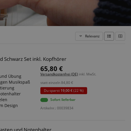
Relevanz
Schwarz Set inkl. Kopfhörer
65,80 €
Versandkostenfrei (DE)
inkl. MwSt.
r und Übung
tigen Musikspaß
statt einzeln
84,80
€
tierung
Du sparst
19,00 €
(22 %)
otenhalter
elen
Sofort lieferbar
em Design
Artikelnr.: 00039834
asten und Notenhalter