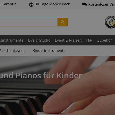
e Garantie
30 Tage Money Back
Kostenloser Ve
asinstrumente
Live & Studio
Event & Freizeit
HiFi
Zubehör
Geschenkewelt
Kinderinstrumente
und Pianos für Kinder