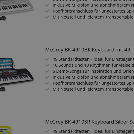
ScriptConsent_389
.crossdomain.cookie-
1 Jahr 1
script.com
Inklusive Mikrofon und abnehmbarem N
Monat
Kopfhöreranschluss für ungestörtes Spi
www.kirstein.de
Session
Dieses Cookie wird verwe
Mit Netzteil und leichtem, transportabl
Benutzersitzungszustand 
Seitenanforderungen zu er
11
Dieses Cookie dient der A
Amazon
Monate 4
einer anonymisierten Nutz
.amazon.com
Wochen
den Server.
www.kirstein.de
Session
Es gibt viele verschiedene
McGrey BK-4910BK Keyboard mit 49 T
die mit diesem Namen ver
Allgemeinen wird ein detail
49 Standardtasten - ideal für Einsteige
die Verwendung auf einer
Website empfohlen. In den
16 Sounds und 10 Rhythmen für vielsei
wird es jedoch wahrschein
6 Demo-Songs zur Inspiration und Orien
von Spracheinstellungen 
Inklusive Mikrofon und abnehmbarem N
möglicherweise Inhalte in
Sprache bereitzustellen. 
Kopfhöreranschluss für ungestörtes Spi
ICC-Kategorie basiert auf
Mit Netzteil und leichtem, transportabl
METADATA
5 Monate
Dieses Cookie dient der S
YouTube
4 Wochen
Einwilligungs- und
.youtube.com
Datenschutzbestimmungen
ihre Interaktion mit der We
Daten über die Einwilligu
Bezug auf verschiedene
Datenschutzrichtlinien und
McGrey BK-4910SR Keyboard Silber Se
um sicherzustellen, dass i
zukünftigen Sitzungen gee
49 Standardtasten - ideal für Einsteige