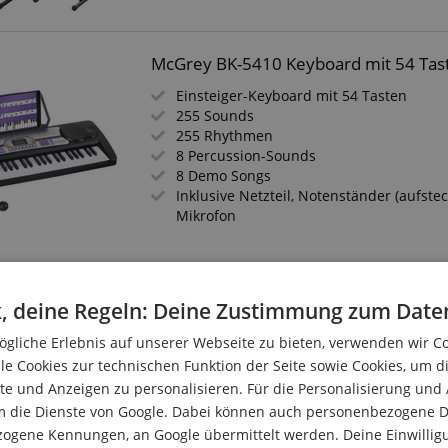
McGrey BK-5410 Keyboard mit 54 Tast
Einsteiger-Keyboard mit 54 Tasten
255 Sounds
255 Rhythmen
8 Percussion-Sounds
8 Demo Songs
Inklusive Netzteil, Notenständer (aufste
Mikrofon
FunKey Musikbuch mit Leuchttastenk
, deine Regeln: Deine Zustimmung zum Date
Das kleine Musik-Spielzeug für unterwe
gliche Erlebnis auf unserer Webseite zu bieten, verwenden wir C
Bebildertes Musikbuch mit 10 Liedern
le Cookies zur technischen Funktion der Seite sowie Cookies, um d
Mini-"Keyboard" mit 20 Tasten (12 davo
e und Anzeigen zu personalisieren. Für die Personalisierung und
10 Klänge und 10 Lieder
m die Dienste von Google. Dabei können auch personenbezogene D
Aufnahme- und Follow-Funktion
zogene Kennungen, an Google übermittelt werden. Deine Einwilligun