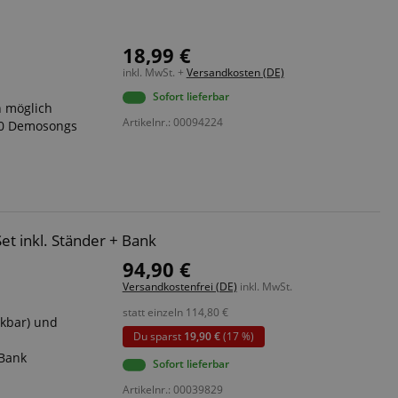
18,99 €
inkl. MwSt. +
Versandkosten (DE)
Sofort lieferbar
n möglich
Artikelnr.: 00094224
10 Demosongs
t inkl. Ständer + Bank
94,90 €
Versandkostenfrei (DE)
inkl. MwSt.
statt einzeln
114,80
€
ckbar) und
Du sparst
19,90 €
(17 %)
 Bank
Sofort lieferbar
Artikelnr.: 00039829