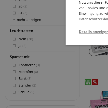
Nutzung dieser Fu
20
(2)
von Cookies und d
61
(3)
Einwilligung zu w
Datenschutzerklä
mehr anzeigen
Leuchttasten
Details anzeige
Nein
(28)
Ja
(2)
Notwendi
Sparset mit
Kopfhörer
(9)
Mikrofon
(4)
Bank
(3)
Ständer
(2)
Die durch diese Serv
Schule
(5)
dir grundlegende Ein
Immer eingeschaltet.
Cookie