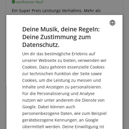
verifizierter Kauf
Ein Super Preis Leistungs Verhältnis. Mehr als
ausreichend für Wohnung - Garage oder Partyraum.
Benutze diesen Monitor für ein E - Drum und bin sehr
zufrieden. ( vor allem satter Sound )
Deine Musik, deine Regeln:
Habe mir heute noch einen Zweiten bestellt.
Deine Zustimmung zum
ENGLISH
Und wer möchte - die Nachbarn haben auch etwas
Datenschutz.
davon !!!
GERMAN
Um dir das bestmögliche Erlebnis auf
DUTCH
unserer Webseite zu bieten, verwenden wir
Cookies. Dazu gehören essenzielle Cookies
FRENCH
Top Lautsprecher und schnelle Lieferung
zur technischen Funktion der Seite sowie
ITALIAN
Bewertung von
Michael
vom 26.04.2019
Cookies, um die Leistung zu messen und
verifizierter Kauf
Inhalte und Anzeigen zu personalisieren.
SPANISH
Der Lautsprecher ist top verarbeitet für den Preis,
Für die Personalisierung und Analyse
Kein Brummen, sehr zu empfehlen.
nutzen wir unter anderem die Dienste von
Google. Dabei können auch
personenbezogene Daten, wie zum Beispiel
gerätebezogene Kennungen, an Google
Alle 17 Bewertungen anzeigen
übermittelt werden. Deine Einwilligung ist