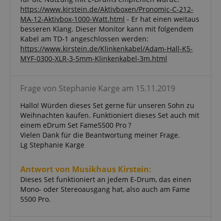
www.kirstein.de
https://www.kirstein.de/Aktivboxen/Pronomic-C-212-
MA-12-Aktivbox-1000-Watt.html
- Er hat einen weitaus
besseren Klang. Dieser Monitor kann mit folgendem
Kabel am TD-1 angeschlossen werden:
apay-session-set
Amazon.com Inc.
https://www.kirstein.de/Klinkenkabel/Adam-Hall-K5-
www.kirstein.de
MYF-0300-XLR-3-5mm-Klinkenkabel-3m.html
Frage von Stephanie Karge am 15.11.2019
Google-
Hallo! Würden dieses Set gerne für unseren Sohn zu
Datenschutzerklärung
Weihnachten kaufen. Funktioniert dieses Set auch mit
einem eDrum Set Fame5500 Pro ?
Vielen Dank für die Beantwortung meiner Frage.
CookieScriptConsent
CookieScript
.kirstein.de
Lg Stephanie Karge
Antwort von Musikhaus Kirstein:
Dieses Set funktioniert an jedem E-Drum, das einen
Mono- oder Stereoausgang hat, also auch am Fame
5500 Pro.
session-id-apay
Amazon
.amazon.com