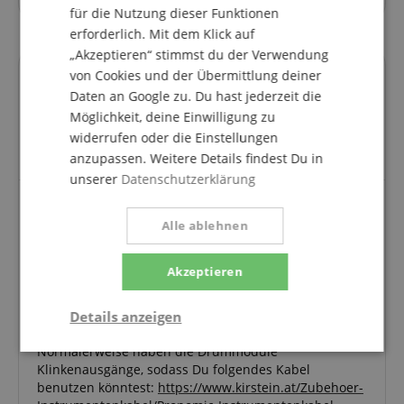
für die Nutzung dieser Funktionen
erforderlich. Mit dem Klick auf
„Akzeptieren“ stimmst du der Verwendung
von Cookies und der Übermittlung deiner
Fragen zum Artikel
Daten an Google zu. Du hast jederzeit die
Möglichkeit, deine Einwilligung zu
Stelle eine Frage
widerrufen oder die Einstellungen
anzupassen. Weitere Details findest Du in
unserer
Datenschutzerklärung
Frage von Irene Matter am 14.12.2023
Alle ablehnen
Welches Anschlusskabel brauche ich um diesen
Monitor an eine E-Drum von Millenium
anzuschließen? Vielen Dank!
Akzeptieren
Antwort von Musikhaus Kirstein:
Details anzeigen
Das kommt auf die Ausgänge des Drummoduls an.
Normalerweise haben die Drummodule
Notwendig
Statistik
Marketing
Klinkenausgänge, sodass Du folgendes Kabel
benutzen könntest:
https://www.kirstein.at/Zubehoer-