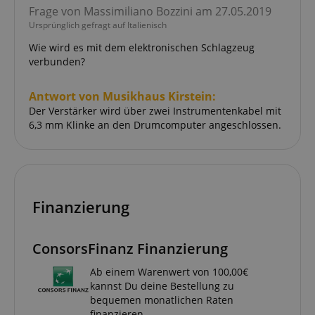
Frage von Massimiliano Bozzini am 27.05.2019
Ursprünglich gefragt auf Italienisch
Wie wird es mit dem elektronischen Schlagzeug
verbunden?
CrossDomainCookieScriptConsent_389
.crossdomain.cookie-
Antwort von Musikhaus Kirstein:
script.com
Der Verstärker wird über zwei Instrumentenkabel mit
sid_key
www.kirstein.de
6,3 mm Klinke an den Drumcomputer angeschlossen.
session-token
Amazon
.amazon.com
Finanzierung
language
www.kirstein.de
ConsorsFinanz Finanzierung
Ab einem Warenwert von 100,00€
kannst Du deine Bestellung zu
bequemen monatlichen Raten
finanzieren.