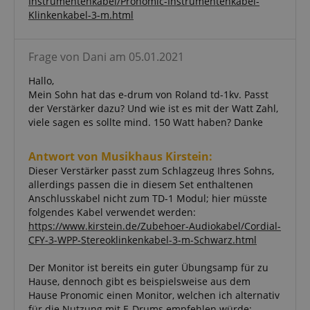
Instrumentenkabel/Pronomic-Instrumentenkabel-
Klinkenkabel-3-m.html
Funktional
Frage von Dani am 05.01.2021
Hallo,
Mein Sohn hat das e-drum von Roland td-1kv. Passt
der Verstärker dazu? Und wie ist es mit der Watt Zahl,
Notwendig
Statistik
Marketing
viele sagen es sollte mind. 150 Watt haben? Danke
Funktional
Antwort von Musikhaus Kirstein:
Die durch diese Services gesammelten Daten
werden gebraucht, um die technische Performance
Dieser Verstärker passt zum Schlagzeug Ihres Sohns,
der Website zu gewährleisten, dir grundlegende
allerdings passen die in diesem Set enthaltenen
Einkaufs-Funktionen bereitzustellen, das Einkaufen
Anschlusskabel nicht zum TD-1 Modul; hier müsste
bei uns sicher zu machen und um Betrug zu
folgendes Kabel verwendet werden:
verhindern. Immer eingeschaltet.
https://www.kirstein.de/Zubehoer-Audiokabel/Cordial-
Cookie
Anbieter / Domain
CFY-3-WPP-Stereoklinkenkabel-3-m-Schwarz.html
FPGSID
.kirstein.de
Der Monitor ist bereits ein guter Übungsamp für zu
Hause, dennoch gibt es beispielsweise aus dem
S
Hause Pronomic einen Monitor, welchen ich alternativ
amazon-pay-connectedAuth
Amazon
für die Nutzung mit E-Drums empfehlen würde: