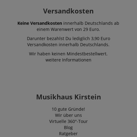
VISITOR_INFO1_LIVE
5
Dieses Cooki
Google LLC
Monate
von Youtube 
.youtube.com
Versandkosten
4
um die
Wochen
Benutzereins
für in Websit
eingebettete
Keine Versandkosten
innerhalb Deutschlands ab
Videos zu ver
einem Warenwert von 29 Euro.
Es kann auch
bestimmen, o
Darunter bezahlst Du lediglich 3,90 Euro
Website-Besu
neue oder alt
Versandkosten innerhalb Deutschlands.
der Youtube-
Oberfläche v
Wir haben keinen Mindestbestellwert.
weitere Informationen
FPLC
.kirstein.de
20
Dieses Cooki
Stunden
verwendet, u
Leistungsfäh
Funktionalitä
Website-Benu
speichern un
verfolgen, um
Browser-Erfa
Musikhaus Kirstein
verbessern. 
auch an der 
von Analyse
beteiligt sein
10 gute Gründe!
messen, wie 
Wir über uns
mit den Funk
der Website
Virtuelle 360°-Tour
interagieren.
Blog
Ratgeber
_uetvid
1 Jahr
Dies ist ein C
Microsoft