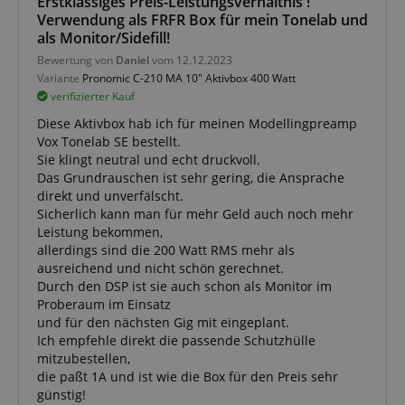
Erstklassiges Preis-Leistungsverhältnis !
Verwendung als FRFR Box für mein Tonelab und
als Monitor/Sidefill!
Anbieter /
Cookie
Laufzeit
Beschreibung
Anbieter /
Domain
Cookie
Laufzeit
Beschreibung
Bewertung von
Daniel
vom 12.12.2023
Domain
Anbieter /
Cookie
Laufzeit
Beschreibun
Variante
Pronomic C-210 MA 10" Aktivbox 400 Watt
_ga_05SB53N1CH
.kirstein.de
1 Jahr 1
This cookie is use
Domain
Monat
by Google
xp
reco.kirstein.de
1 Jahr
Dieses Cookie die
verifizierter Kauf
Analytics to persis
zur Optimierung
_fbp
2
Wird von Fa
Meta Platform
session state.
der
Monate
verwendet, u
Inc.
Diese Aktivbox hab ich für meinen Modellingpreamp
Nutzererfahrung,
4
Reihe von
.kirstein.de
Vox Tonelab SE bestellt.
cdv
reco.kirstein.de
1 Jahr
Dieses Cookie
indem
Wochen
Werbeproduk
wird verwendet,
Nutzereinstellung
liefern, z. B. 
Sie klingt neutral und echt druckvoll.
um
und Interaktionen
Gebote von
Das Grundrauschen ist sehr gering, die Ansprache
Besuchsstatistike
verfolgt werden,
Werbekunden 
und
um personalisiert
direkt und unverfälscht.
Nutzungsanalyse
Inhalte zu liefern.
scarab.profile
.kirstein.de
11
Dieses Cooki
Sicherlich kann man für mehr Geld auch noch mehr
für die Website zu
Monate
verwendet, 
Leistung bekommen,
speichern und zu
aHistoryArticles
www.kirstein.de
Session
Dieses Cookie wir
4
Nutzerverhal
verfolgen,
verwendet, um di
Wochen
die Präferenz
allerdings sind die 200 Watt RMS mehr als
wodurch die
vom Nutzer
verfolgen, u
ausreichend und nicht schön gerechnet.
Benutzererfahrun
besuchten Artikel
personalisier
und Funktionalitä
auf der Website
Durch den DSP ist sie auch schon als Monitor im
Empfehlunge
der Website
aufzuzeichnen, u
Anzeigen
Proberaum im Einsatz
verbessert werde
verwandte Artikel
bereitzustelle
können.
und für den nächsten Gig mit eingeplant.
oder Inhalte
basierend auf der
MUID
1 Jahr 3
Dieses Cooki
Microsoft
Ich empfehle direkt die passende Schutzhülle
_ga
1 Jahr 1
Dieser Cookie-
Google LLC
Lesehistorie des
Wochen
von Microsof
Corporation
mitzubestellen,
Monat
Name ist mit
.kirstein.de
Nutzers zu
als eindeutig
.bing.com
Google Universal
empfehlen.
Benutzerken
die paßt 1A und ist wie die Box für den Preis sehr
Analytics
verwendet. E
günstig!
verknüpft. Dies ist
session-id
.amazon.com
11
Sitzungscookies
durch eingeb