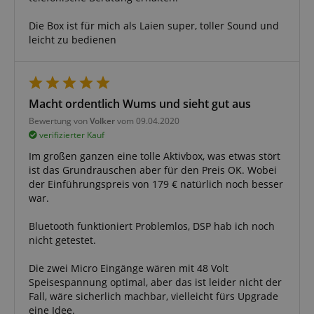
www.kirstein.de
Die Box ist für mich als Laien super, toller Sound und
leicht zu bedienen
apay-session-set
Amazon.com Inc.
www.kirstein.de
Macht ordentlich Wums und sieht gut aus
Bewertung von
Volker
vom 09.04.2020
verifizierter Kauf
Google-
Datenschutzerklärung
Im großen ganzen eine tolle Aktivbox, was etwas stört
ist das Grundrauschen aber für den Preis OK. Wobei
der Einführungspreis von 179 € natürlich noch besser
CookieScriptConsent
CookieScript
war.
.kirstein.de
Bluetooth funktioniert Problemlos, DSP hab ich noch
nicht getestet.
Die zwei Micro Eingänge wären mit 48 Volt
Speisespannung optimal, aber das ist leider nicht der
Fall, wäre sicherlich machbar, vielleicht fürs Upgrade
session-id-apay
Amazon
eine Idee.
.amazon.com