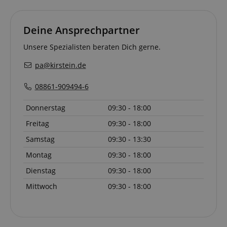
das von Micr
Corporation
Bing Ads ver
.kirstein.de
wird und ein 
Cookie ist. Es
Deine Ansprechpartner
ermöglicht un
einem Benutz
Kontakt zu tr
Unsere Spezialisten beraten Dich gerne.
zuvor unsere
besucht hat.
pa@kirstein.de
08861-909494-6
Donnerstag
09:30 - 18:00
Freitag
09:30 - 18:00
Samstag
09:30 - 13:30
Montag
09:30 - 18:00
Dienstag
09:30 - 18:00
Mittwoch
09:30 - 18:00