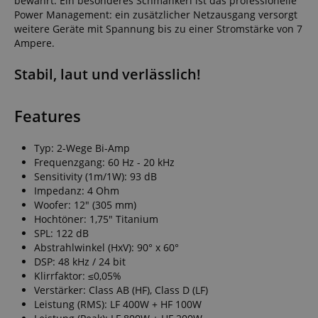
bewahrt. Ein besonderes Schmankerl ist das professionelle
Power Management: ein zusätzlicher Netzausgang versorgt
weitere Geräte mit Spannung bis zu einer Stromstärke von 7
Ampere.
Stabil, laut und verlässlich!
Features
Typ: 2-Wege Bi-Amp
Frequenzgang: 60 Hz - 20 kHz
Sensitivity (1m/1W): 93 dB
Impedanz: 4 Ohm
Woofer: 12" (305 mm)
Hochtöner: 1,75" Titanium
SPL: 122 dB
Abstrahlwinkel (HxV): 90° x 60°
DSP: 48 kHz / 24 bit
Klirrfaktor: ≤0,05%
Verstärker: Class AB (HF), Class D (LF)
Leistung (RMS): LF 400W + HF 100W