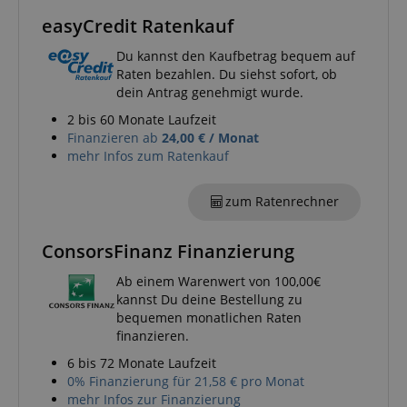
Monat
verwendet, 
easyCredit Ratenkauf
Benutzerverh
und Präferen
verfolgen, u
Du kannst den Kaufbetrag bequem auf
personalisier
Raten bezahlen. Du siehst sofort, ob
Erfahrung zu 
dein Antrag genehmigt wurde.
_gcl_au
2
Wird von Go
Google LLC
Monate
AdSense ver
.kirstein.de
2 bis 60 Monate Laufzeit
4
um mit der Ef
Finanzieren ab
24,00 € / Monat
Wochen
von Werbung
Websites zu
mehr Infos zum Ratenkauf
experimentier
ihre Dienste 
zum Ratenrechner
YSC
Session
Dieses Cooki
Google LLC
von YouTube 
.youtube.com
um Ansichte
eingebetteter
ConsorsFinanz Finanzierung
zu verfolgen.
Ab einem Warenwert von 100,00€
_uetsid
1 Tag
Dieses Cooki
Microsoft
von Bing ver
Corporation
kannst Du deine Bestellung zu
um zu besti
.kirstein.de
bequemen monatlichen Raten
welche Anzei
geschaltet w
finanzieren.
sollen, die fü
Endbenutzer,
6 bis 72 Monate Laufzeit
Website durc
0% Finanzierung für 21,58 € pro Monat
relevant sein
mehr Infos zur Finanzierung