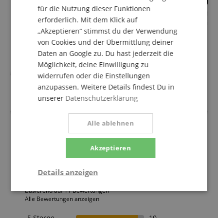
1
14
für die Nutzung dieser Funktionen
Pronomic Stage EUPPX-5
Pronomic Schutzhü
erforderlich. Mit dem Klick auf
Hybridkabel
212 Lautsprecher
„Akzeptieren“ stimmst du der Verwendung
Euro/Powerplug/XLR
von Cookies und der Übermittlung deiner
Daten an Google zu. Du hast jederzeit die
36,80
€
Möglichkeit, deine Einwilligung zu
widerrufen oder die Einstellungen
anzupassen. Weitere Details findest Du in
unserer
Datenschutzerklärung
Kundenbewertungen
Alle ablehnen
Akzeptieren
4.9
5.0
Details anzeigen
/
Basierend auf 11 Bewertungen
Notwendig
Statistik
Marketing
Alle Bewertungen anzeigen
5 Sterne
10