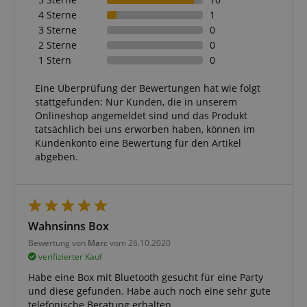
4 Sterne
1
Funktional
3 Sterne
0
2 Sterne
0
1 Stern
0
Eine Überprüfung der Bewertungen hat wie folgt
stattgefunden: Nur Kunden, die in unserem
Notwendig
Statistik
Marketing
Onlineshop angemeldet sind und das Produkt
tatsächlich bei uns erworben haben, können im
Funktional
Kundenkonto eine Bewertung für den Artikel
abgeben.
Die durch diese Services gesammelten Daten
werden gebraucht, um die technische Performance
der Website zu gewährleisten, dir grundlegende
Einkaufs-Funktionen bereitzustellen, das Einkaufen
bei uns sicher zu machen und um Betrug zu
verhindern. Immer eingeschaltet.
Wahnsinns Box
Cookie
Anbieter / Domain
Bewertung von
Marc
vom 26.10.2020
FPGSID
.kirstein.de
verifizierter Kauf
Habe eine Box mit Bluetooth gesucht für eine Party
S
und diese gefunden. Habe auch noch eine sehr gute
amazon-pay-connectedAuth
Amazon
telefonische Beratung erhalten.