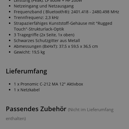
Leistung (Peak): LF 800W + HF 200W
Netzeingang und Netzausgang
Frequenzband ( Bluetooth®): 2401.418 - 2480.498 MHz
Trennfrequenz: 2,3 kHz
Strapazierfähiges Kunststoff-Gehäuse mit "Rugged
Touch"-Strukturlack-Optik
3 Tragegriffe (2x Seite, 1x oben)
Schwarzes Schutzgitter aus Metall
Abmessungen (BxHxT): 37,5 x 59,5 x 36,5 cm
Gewicht: 19,5 kg
Lieferumfang
1 x Pronomic C-212 MA 12" Aktivbox
1 x Netzkabel
Passendes Zubehör
(Nicht im Lieferumfang
enthalten)