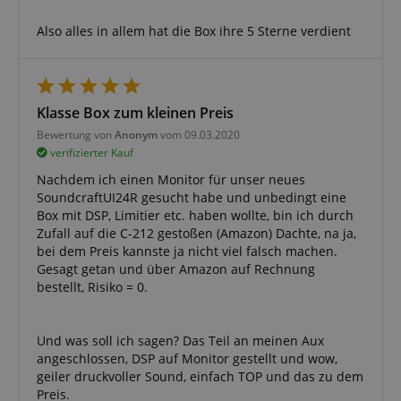
Also alles in allem hat die Box ihre 5 Sterne verdient
Klasse Box zum kleinen Preis
CrossDomainCookieScriptConsent_389
.crossdomain.cookie-
script.com
Bewertung von
Anonym
vom 09.03.2020
sid_key
www.kirstein.de
verifizierter Kauf
Nachdem ich einen Monitor für unser neues
SoundcraftUI24R gesucht habe und unbedingt eine
Box mit DSP, Limitier etc. haben wollte, bin ich durch
session-token
Amazon
Zufall auf die C-212 gestoßen (Amazon) Dachte, na ja,
.amazon.com
bei dem Preis kannste ja nicht viel falsch machen.
Gesagt getan und über Amazon auf Rechnung
bestellt, Risiko = 0.
language
www.kirstein.de
Und was soll ich sagen? Das Teil an meinen Aux
angeschlossen, DSP auf Monitor gestellt und wow,
geiler druckvoller Sound, einfach TOP und das zu dem
Preis.