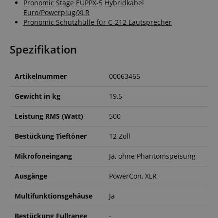
Pronomic Stage EUPPX-5 Hybridkabel
Euro/Powerplug/XLR
Pronomic Schutzhülle für C-212 Lautsprecher
Spezifikation
Artikelnummer
00063465
Gewicht in kg
19,5
Leistung RMS (Watt)
500
Bestückung Tieftöner
12 Zoll
Mikrofoneingang
Ja, ohne Phantomspeisung
Ausgänge
PowerCon, XLR
Multifunktionsgehäuse
Ja
Bestückung Fullrange
-