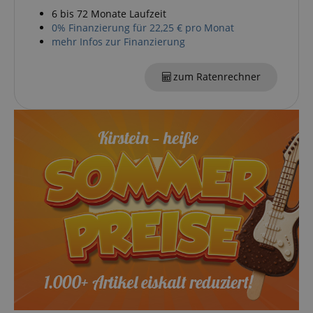
6 bis 72 Monate Laufzeit
0% Finanzierung für 22,25 € pro Monat
mehr Infos zur Finanzierung
session-token
Amazon
.amazon.com
zum Ratenrechner
language
www.kirstein.de
VISITOR_PRIVACY_METADATA
YouTube
.youtube.com