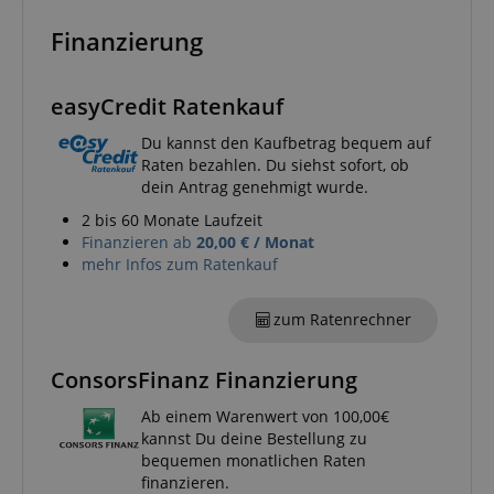
Google-
Finanzierung
Datenschutzerklärung
CookieScriptConsent
easyCredit Ratenkauf
CookieScript
.kirstein.de
Du kannst den Kaufbetrag bequem auf
Raten bezahlen. Du siehst sofort, ob
dein Antrag genehmigt wurde.
2 bis 60 Monate Laufzeit
Finanzieren ab
20,00 € / Monat
mehr Infos zum Ratenkauf
session-id-apay
Amazon
.amazon.com
zum Ratenrechner
ConsorsFinanz Finanzierung
Ab einem Warenwert von 100,00€
CrossDomainCookieScriptConsent_389
.crossdomain.cookie-
kannst Du deine Bestellung zu
script.com
bequemen monatlichen Raten
sid_key
www.kirstein.de
finanzieren.