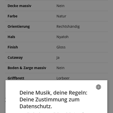
Decke massiv
Nein
Farbe
Natur
Orientierung
Rechtshändig
Hals
Nyatoh
Finish
Gloss
Cutaway
Ja
Boden & Zarge massiv
Nein
Griffbrett
Lorbeer
Deine Musik, deine Regeln:
Zubehör
Deine Zustimmung zum
ENGLISH
Datenschutz.
GERMAN