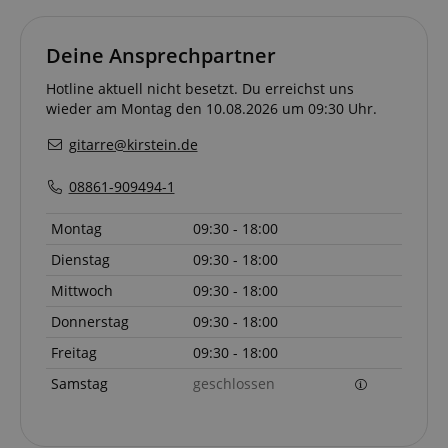
Deine Ansprechpartner
Hotline aktuell nicht besetzt. Du erreichst uns
wieder am Montag den 10.08.2026 um 09:30 Uhr.
gitarre@kirstein.de
08861-909494-1
Montag
09:30 - 18:00
Dienstag
09:30 - 18:00
Mittwoch
09:30 - 18:00
Anbieter /
Cookie
Laufzeit
Beschreibung
Donnerstag
09:30 - 18:00
Anbieter /
Domain
Cookie
Laufzeit
Beschreibung
Domain
Anbieter /
Cookie
Laufzeit
Beschreibun
_ga_05SB53N1CH
.kirstein.de
1 Jahr 1
This cookie is use
Freitag
09:30 - 18:00
Domain
Monat
by Google
xp
reco.kirstein.de
1 Jahr
Dieses Cookie die
Analytics to persis
zur Optimierung
_fbp
2
Wird von Fa
Samstag
geschlossen
Meta Platform
session state.
der
Monate
verwendet, u
Inc.
Nutzererfahrung,
4
Reihe von
.kirstein.de
cdv
reco.kirstein.de
1 Jahr
Dieses Cookie
indem
Wochen
Werbeproduk
wird verwendet,
Nutzereinstellung
liefern, z. B. 
um