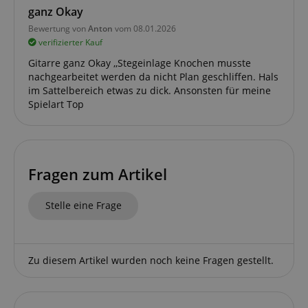
Funktional
ganz Okay
Bewertung von
Anton
vom 08.01.2026
Die durch diese Services gesammelten Daten
verifizierter Kauf
werden gebraucht, um die technische Performance
der Website zu gewährleisten, dir grundlegende
Gitarre ganz Okay ,,Stegeinlage Knochen musste
Einkaufs-Funktionen bereitzustellen, das Einkaufen
nachgearbeitet werden da nicht Plan geschliffen. Hals
bei uns sicher zu machen und um Betrug zu
verhindern. Immer eingeschaltet.
im Sattelbereich etwas zu dick. Ansonsten für meine
Spielart Top
Cookie
Anbieter / Domain
FPGSID
.kirstein.de
S
Fragen zum Artikel
amazon-pay-connectedAuth
Amazon
www.kirstein.de
Stelle eine Frage
apay-session-set
Amazon.com Inc.
www.kirstein.de
Zu diesem Artikel wurden noch keine Fragen gestellt.