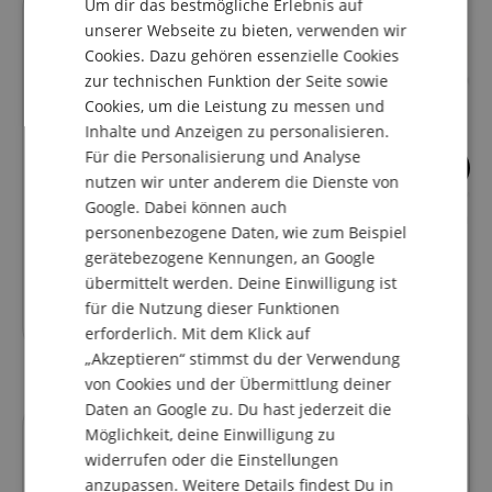
Um dir das bestmögliche Erlebnis auf
DUTCH
passt genau
unserer Webseite zu bieten, verwenden wir
Cookies. Dazu gehören essenzielle Cookies
FRENCH
zur technischen Funktion der Seite sowie
ITALIAN
Cookies, um die Leistung zu messen und
Inhalte und Anzeigen zu personalisieren.
SPANISH
Für die Personalisierung und Analyse
1
1
nutzen wir unter anderem die Dienste von
Ibanez FS40DA
Planet Waves PW
Google. Dabei können auch
Humidifier Gitarr
personenbezogene Daten, wie zum Beispiel
gerätebezogene Kennungen, an Google
UVP**
135,00
€
übermittelt werden. Deine Einwilligung ist
für die Nutzung dieser Funktionen
125,00
€
erforderlich. Mit dem Klick auf
„Akzeptieren“ stimmst du der Verwendung
von Cookies und der Übermittlung deiner
Daten an Google zu. Du hast jederzeit die
Möglichkeit, deine Einwilligung zu
Kundenbewertungen
widerrufen oder die Einstellungen
anzupassen. Weitere Details findest Du in