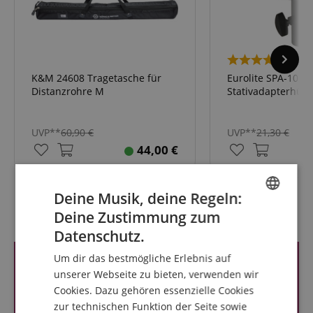
2
K&M 24608 Tragetasche für
Eurolite SPA-10L
Distanzrohre M
Stativadapterhül
UVP**
60,90
€
UVP**
21,30
€
44,00
€
Deine Musik, deine Regeln:
Kundenbewertungen
Deine Zustimmung zum
ENGLISH
Datenschutz.
GERMAN
Um dir das bestmögliche Erlebnis auf
DUTCH
unserer Webseite zu bieten, verwenden wir
Cookies. Dazu gehören essenzielle Cookies
FRENCH
zur technischen Funktion der Seite sowie