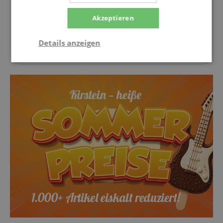
Stelle eine Frage
Akzeptieren
Details anzeigen
Zu diesem Artikel wurden noch keine Fragen gestellt.
Notwendig
Statistik
Marketing
Funktional
Notwendig
Statistik
Marketing
Funktional
Die durch diese Services gesammelten Daten
werden gebraucht, um die technische Performance
der Website zu gewährleisten, dir grundlegende