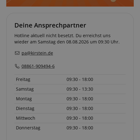
Notwendig
Statistik
Marketing
Deine Ansprechpartner
Funktional
Hotline aktuell nicht besetzt. Du erreichst uns
Die durch diese Services gesammelten Daten
wieder am Samstag den 08.08.2026 um 09:30 Uhr.
werden gebraucht, um die technische Performance
der Website zu gewährleisten, dir grundlegende
Einkaufs-Funktionen bereitzustellen, das Einkaufen
pa@kirstein.de
bei uns sicher zu machen und um Betrug zu
verhindern. Immer eingeschaltet.
08861-909494-6
Cookie
Anbieter / Domain
Freitag
09:30 - 18:00
FPGSID
.kirstein.de
Samstag
09:30 - 13:30
S
Montag
09:30 - 18:00
amazon-pay-connectedAuth
Amazon
www.kirstein.de
Dienstag
09:30 - 18:00
Mittwoch
09:30 - 18:00
Donnerstag
09:30 - 18:00
apay-session-set
Amazon.com Inc.
www.kirstein.de