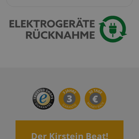
Google-
Datenschutzerklärung
CookieScriptConsent
CookieScript
.kirstein.de
session-id-apay
Amazon
.amazon.com
Der Kirstein Beat!