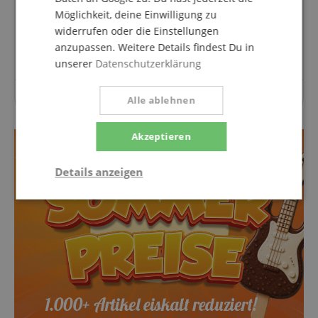
Fragen zum Artikel
Möglichkeit, deine Einwilligung zu
widerrufen oder die Einstellungen
Stelle eine Frage
anzupassen. Weitere Details findest Du in
unserer
Datenschutzerklärung
Zu diesem Artikel wurden noch keine Fragen gestellt.
Alle ablehnen
Akzeptieren
Details anzeigen
Notwendig
Statistik
Marketing
Funktional