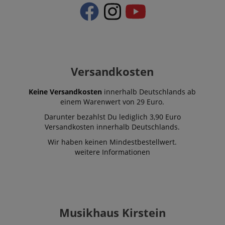
VISITOR_PRIVACY_METADATA
YouTube
.youtube.com
Versandkosten
Keine Versandkosten
innerhalb Deutschlands ab
einem Warenwert von 29 Euro.
Darunter bezahlst Du lediglich 3,90 Euro
Versandkosten innerhalb Deutschlands.
Wir haben keinen Mindestbestellwert.
weitere Informationen
Anbieter /
Cookie
Laufzeit
Beschreibung
Anbieter /
Domain
Cookie
Laufzeit
Beschreibung
Domain
Anbieter /
Musikhaus Kirstein
Cookie
Laufzeit
Beschreibun
_ga_05SB53N1CH
.kirstein.de
1 Jahr 1
This cookie is use
Domain
Monat
by Google
xp
reco.kirstein.de
1 Jahr
Dieses Cookie die