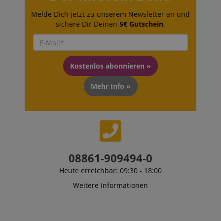
CrossDomainCookieScriptConsent_389
.crossdomain.cookie-
script.com
Melde Dich jetzt zu unserem Newsletter an und
sichere Dir Deinen
5€ Gutschein
.
sid_key
www.kirstein.de
Kostenlos abonnieren »
session-token
Amazon
.amazon.com
Mehr Info »
language
www.kirstein.de
08861-909494-0
Heute erreichbar: 09:30 - 18:00
Weitere Informationen