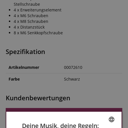
Stellschraube
4 x Erweiterungselement
4 x M6 Schrauben
4 x M8 Schrauben
4 x Distanzstück
8 x M6 Senkkopfschraube
Spezifikation
Artikelnummer
00072610
Farbe
Schwarz
Kundenbewertungen
Deine Musik, deine Regeln: