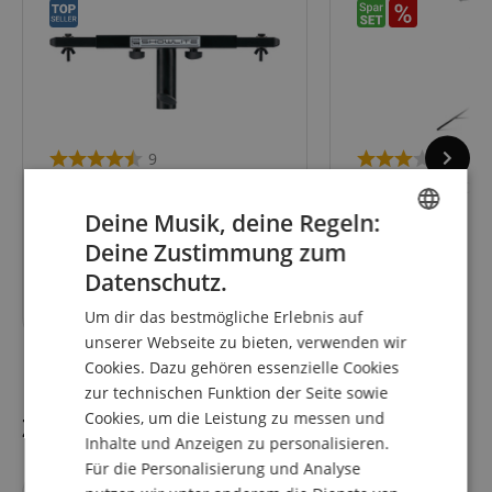
9
2
Showlite SAT-02 T Dual
Showlite LS-270S 
Quertraverse
Lichtstativ Set
Deine Musik, deine Regeln:
Deine Zustimmung zum
ENGLISH
einzeln
78,80
€
Datenschutz.
GERMAN
24,90
€
Um dir das bestmögliche Erlebnis auf
DUTCH
unserer Webseite zu bieten, verwenden wir
Cookies. Dazu gehören essenzielle Cookies
FRENCH
zur technischen Funktion der Seite sowie
ITALIAN
Cookies, um die Leistung zu messen und
Zubehör
Inhalte und Anzeigen zu personalisieren.
SPANISH
Für die Personalisierung und Analyse