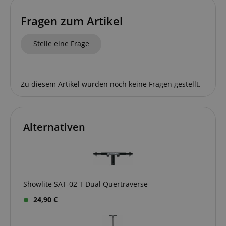
FPGSID
.kirstein.de
Fragen zum Artikel
S
Stelle eine Frage
amazon-pay-connectedAuth
Amazon
www.kirstein.de
Zu diesem Artikel wurden noch keine Fragen gestellt.
apay-session-set
Amazon.com Inc.
www.kirstein.de
Alternativen
Google-
Datenschutzerklärung
Showlite SAT-02 T Dual Quertraverse
CookieScriptConsent
CookieScript
.kirstein.de
24,90 €