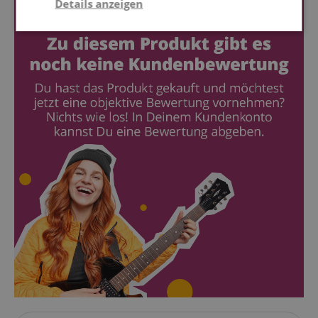
Details anzeigen
Notwendig
Statistik
Marketing
Funktional
Notwendig
Statistik
Marketing
Funktional
Die durch diese Services gesammelten Daten
werden gebraucht, um die technische Performance
der Website zu gewährleisten, dir grundlegende
Einkaufs-Funktionen bereitzustellen, das Einkaufen
bei uns sicher zu machen und um Betrug zu
verhindern. Immer eingeschaltet.
Cookie
Anbieter / Domain