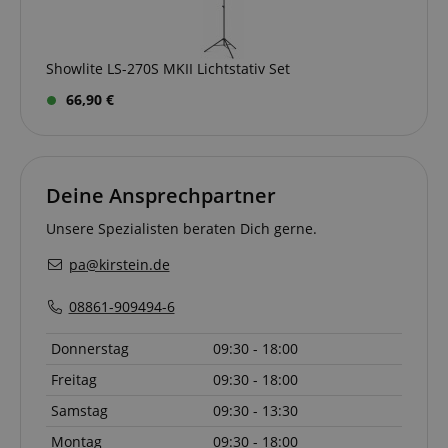
Showlite LS-270S MKII Lichtstativ Set
session-id-apay
Amazon
.amazon.com
66,90 €
Deine Ansprechpartner
CrossDomainCookieScriptConsent_389
.crossdomain.cookie-
Unsere Spezialisten beraten Dich gerne.
script.com
pa@kirstein.de
sid_key
www.kirstein.de
08861-909494-6
Donnerstag
09:30 - 18:00
session-token
Amazon
.amazon.com
Freitag
09:30 - 18:00
Samstag
09:30 - 13:30
language
www.kirstein.de
Montag
09:30 - 18:00