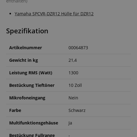
enthalten)
Funktional
Yamaha SPCVR-DZR12 Hülle für DZR12
Spezifikation
Artikelnummer
00064873
Notwendig
Statistik
Marketing
Funktional
Gewicht in kg
21,4
Die durch diese Services gesammelten Daten
Leistung RMS (Watt)
1300
werden gebraucht, um die technische Performance
der Website zu gewährleisten, dir grundlegende
Bestückung Tieftöner
10 Zoll
Einkaufs-Funktionen bereitzustellen, das Einkaufen
bei uns sicher zu machen und um Betrug zu
verhindern. Immer eingeschaltet.
Mikrofoneingang
Nein
Cookie
Anbieter / Domain
Farbe
Schwarz
FPGSID
.kirstein.de
Multifunktionsgehäuse
Ja
S
Bestückung Fullrange
-
amazon-pay-connectedAuth
Amazon