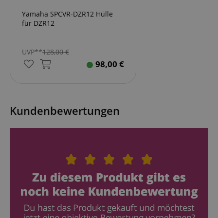
Yamaha SPCVR-DZR12 Hülle
für DZR12
UVP**
128,00
€
CrossDomainCookieScriptConsent_389
.crossdomain.cookie-
98,00
€
script.com
sid_key
www.kirstein.de
Kundenbewertungen
session-token
Amazon
.amazon.com
language
www.kirstein.de