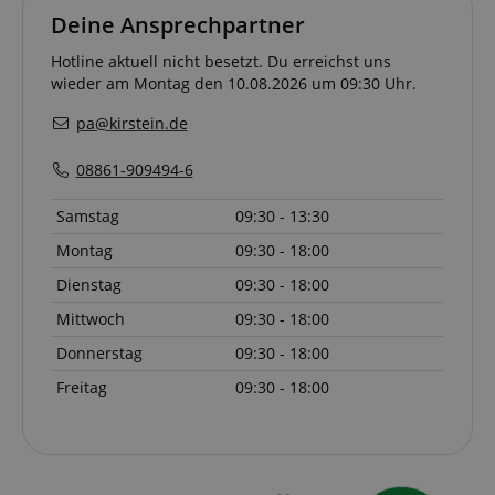
das von Micr
Corporation
Deine Ansprechpartner
Bing Ads ver
.kirstein.de
wird und ein 
Cookie ist. Es
Hotline aktuell nicht besetzt. Du erreichst uns
ermöglicht un
wieder am Montag den 10.08.2026 um 09:30 Uhr.
einem Benutz
Kontakt zu tr
zuvor unsere
pa@kirstein.de
besucht hat.
08861-909494-6
Samstag
09:30 - 13:30
Montag
09:30 - 18:00
Dienstag
09:30 - 18:00
Mittwoch
09:30 - 18:00
Donnerstag
09:30 - 18:00
Freitag
09:30 - 18:00