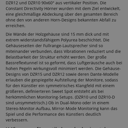
DZR12 und DZR10 90x60° aus vertikaler Position. Die
Constant Directivity Hörner wurden mit dem Ziel entwickelt,
eine gleichmäßige Abdeckung über den gesamten Bereich
ohne den von anderen Horn-Designs bekannten Abfall zu
erreichen.
Die Wände der Holzgehäuse sind 15 mm dick und mit
extrem widerstandsfähigem Polyurea beschichtet. Die
Gehäuseseiten der Fullrange-Lautsprecher sind so
miteinander verbunden, dass Vibrationen reduziert und die
Belastbarkeit der Struktur erhöht werden. Der große
Bassreflextunnel ist so geformt, dass Luftgeräusche auch bei
hohen Pegeln wirkungsvoll minimiert werden. Die Gehäuse-
Designs von DZR15 und DZR12 sowie deren Dante-Modelle
erlauben die gespiegelte Aufstellung der Monitore, sodass
für den Künstler ein symmetrisches Klangfeld mit einem
größeren, definierteren Sweet Spot entsteht als bei
herkömmlichen Monitoring-Setups. (DZR10 und DZR10-D
sind unsymmetrisch.) Ob in Dual-Mono oder in einem
Stereo-Monitor-Aufbau, Mirror-Mode Monitoring kann das
Spiel und die Performance des Künstlers deutlich
verbessern.