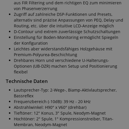
aus FIR Filtering und dem richtigen EQ zum minimieren
von Phasenverzerrung
Zugriff auf zahlreiche DSP-Funktionen und Presets,
alternativ sind präzise Anpassungen von PEQ, Delay und
Routing, etc. über die intuitive LCD-Anzeige möglich
D-Contour und extrem zuverlässige Schutzschaltungen
Einstellung für Boden-Monitoring ermöglicht Spiegeln
der Konfiguration
Leichtes aber widerstandsfähiges Holzgehäuse mit
Premium-Polyurea-Beschichtung
Drehbares Horn und verschiedene U-Halterungs-
Optionen (UB-DZR) machen Setup und Positionierung
flexibel
Technische Daten
Lautsprecher-Typ: 2-Wege-, Biamp-Aktivlautsprecher,
Bassreflex
Frequenzbereich (-10dB): 39 Hz - 20 kHz
Abstrahlwinkel: H90° x V60° (drehbar)
Tieftöner: 12" Konus, 3" Spule, Neodym-Magnet
Hochtöner: 2" Spule, 1" Kompressionstreiber, Titan-
Membran, Neodym-Magnet