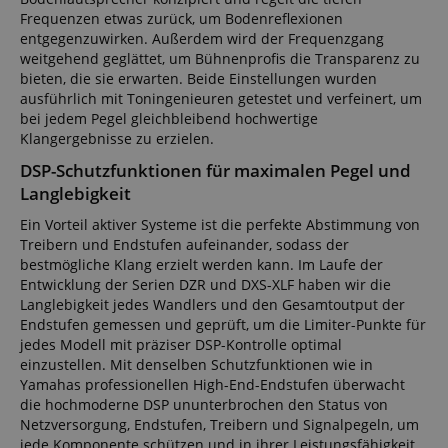
Frequenzen etwas zurück, um Bodenreflexionen
entgegenzuwirken. Außerdem wird der Frequenzgang
weitgehend geglättet, um Bühnenprofis die Transparenz zu
bieten, die sie erwarten. Beide Einstellungen wurden
ausführlich mit Toningenieuren getestet und verfeinert, um
bei jedem Pegel gleichbleibend hochwertige
Klangergebnisse zu erzielen.
DSP-Schutzfunktionen für maximalen Pegel und
Langlebigkeit
Ein Vorteil aktiver Systeme ist die perfekte Abstimmung von
Treibern und Endstufen aufeinander, sodass der
bestmögliche Klang erzielt werden kann. Im Laufe der
Entwicklung der Serien DZR und DXS-XLF haben wir die
Langlebigkeit jedes Wandlers und den Gesamtoutput der
Endstufen gemessen und geprüft, um die Limiter-Punkte für
jedes Modell mit präziser DSP-Kontrolle optimal
einzustellen. Mit denselben Schutzfunktionen wie in
Yamahas professionellen High-End-Endstufen überwacht
die hochmoderne DSP ununterbrochen den Status von
Netzversorgung, Endstufen, Treibern und Signalpegeln, um
jede Komponente schützen und in ihrer Leistungsfähigkeit