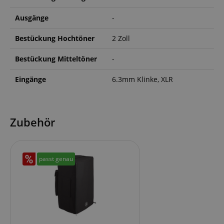
www.kirstein.de
Ausgänge
-
Bestückung Hochtöner
2 Zoll
apay-session-set
Amazon.com Inc.
www.kirstein.de
Bestückung Mitteltöner
-
Eingänge
6.3mm Klinke, XLR
Google-
Datenschutzerklärung
Zubehör
CookieScriptConsent
CookieScript
.kirstein.de
passt genau
session-id-apay
Amazon
.amazon.com