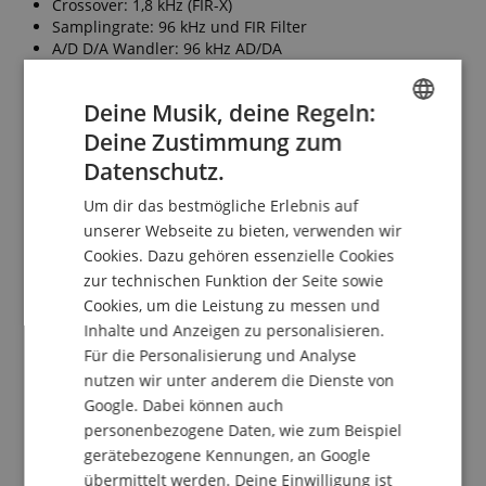
Crossover: 1,8 kHz (FIR-X)
Samplingrate: 96 kHz und FIR Filter
A/D D/A Wandler: 96 kHz AD/DA
Maximum Output Level: 139dB SPL (Gemessen anhand
Spitzen-SPL mit rosa Rauschen @1m)
Deine Musik, deine Regeln:
Leistung: 2000 Watt Dynamic (1000W LF/1000W HF, 1300
Watt Continuous (920W LF, 380W HF)
Deine Zustimmung zum
ENGLISH
Anschlüsse: 2x Combo-In, 2x XLR-Out, USB2.0 Host 5V
Datenschutz.
500mA für USB Speichern/Laden, IEC AC Anschluss x1
GERMAN
(V-Lock)
Um dir das bestmögliche Erlebnis auf
DUTCH
Endstufe: Class-D
unserer Webseite zu bieten, verwenden wir
Kühling: Lüfterkühlung, variable Geschwindigkeiten
Cookies. Dazu gehören essenzielle Cookies
FRENCH
Stromverbrauch: 45 W (ohne Last), 150 W (1/8)
zur technischen Funktion der Seite sowie
Tragegriffe: Aluminium-Spritzguss, Seite x2
ITALIAN
Cookies, um die Leistung zu messen und
Rigging: 12x M10 Gewinde
Abmessungen (BxHxT): 410 x 646 x 394 mm (mit
Inhalte und Anzeigen zu personalisieren.
SPANISH
Gummifüßen)
Für die Personalisierung und Analyse
Gewicht: 21,4 kg
nutzen wir unter anderem die Dienste von
Schichtholz-Gehäuse mit robuster Polyurea-
Google. Dabei können auch
Beschichtung in schwarz
personenbezogene Daten, wie zum Beispiel
Monitorwinkel: 50° symmetrisch
gerätebezogene Kennungen, an Google
Boxenflansch: 35 mm x2 (0° oder -7°)
übermittelt werden. Deine Einwilligung ist