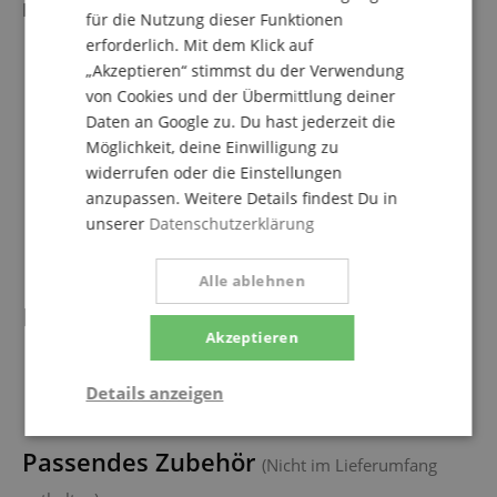
Lautsprecherstativ
für die Nutzung dieser Funktionen
Boxenstativ aus Stahl
erforderlich. Mit dem Klick auf
Stabile Dreibein-Konstruktion
„Akzeptieren“ stimmst du der Verwendung
Zusätzliche Verstrebungen
von Cookies und der Übermittlung deiner
Große Klemmschrauben zur Befestigung
Daten an Google zu. Du hast jederzeit die
Sicherungssplint mit Nylonband
Möglichkeit, deine Einwilligung zu
Flansch Durchmesser 35 mm
widerrufen oder die Einstellungen
Ausziehbar von ca. 120 - 193 cm
anzupassen. Weitere Details findest Du in
Belastbarkeit: max. 50 kg
Gewicht: 3,2 kg
unserer
Datenschutzerklärung
Farbe: Schwarz
Alle ablehnen
Lieferumfang
Akzeptieren
1 x Yamaha DZR12 Aktivlautsprecher
1 x Lautsprecherstativ
Details anzeigen
Notwendig
Statistik
Marketing
Passendes Zubehör
(Nicht im Lieferumfang