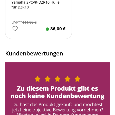
Yamaha SPCVR-DZR10 Hülle
für DZR10
UVP**
111,00
€
86,00
€
Kundenbewertungen