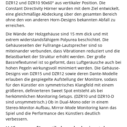
DZR12 und DZR10 90x60° aus vertikaler Position. Die
Constant Directivity Hörner wurden mit dem Ziel entwickelt,
eine gleichmäßige Abdeckung über den gesamten Bereich
ohne den von anderen Horn-Designs bekannten Abfall zu
erreichen.
Die Wände der Holzgehäuse sind 15 mm dick und mit
extrem widerstandsfähigem Polyurea beschichtet. Die
Gehäuseseiten der Fullrange-Lautsprecher sind so
miteinander verbunden, dass Vibrationen reduziert und die
Belastbarkeit der Struktur erhöht werden. Der große
Bassreflextunnel ist so geformt, dass Luftgeräusche auch bei
hohen Pegeln wirkungsvoll minimiert werden. Die Gehäuse-
Designs von DZR15 und DZR12 sowie deren Dante-Modelle
erlauben die gespiegelte Aufstellung der Monitore, sodass
für den Künstler ein symmetrisches Klangfeld mit einem
größeren, definierteren Sweet Spot entsteht als bei
herkömmlichen Monitoring-Setups. (DZR10 und DZR10-D
sind unsymmetrisch.) Ob in Dual-Mono oder in einem
Stereo-Monitor-Aufbau, Mirror-Mode Monitoring kann das
Spiel und die Performance des Künstlers deutlich
verbessern.