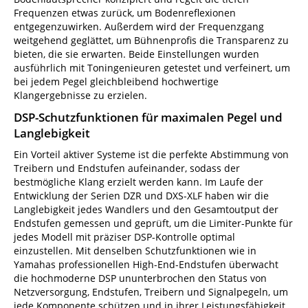
Frequenzen etwas zurück, um Bodenreflexionen
entgegenzuwirken. Außerdem wird der Frequenzgang
weitgehend geglättet, um Bühnenprofis die Transparenz zu
bieten, die sie erwarten. Beide Einstellungen wurden
ausführlich mit Toningenieuren getestet und verfeinert, um
bei jedem Pegel gleichbleibend hochwertige
Klangergebnisse zu erzielen.
DSP-Schutzfunktionen für maximalen Pegel und
Langlebigkeit
Ein Vorteil aktiver Systeme ist die perfekte Abstimmung von
Treibern und Endstufen aufeinander, sodass der
bestmögliche Klang erzielt werden kann. Im Laufe der
Entwicklung der Serien DZR und DXS-XLF haben wir die
Langlebigkeit jedes Wandlers und den Gesamtoutput der
Endstufen gemessen und geprüft, um die Limiter-Punkte für
jedes Modell mit präziser DSP-Kontrolle optimal
einzustellen. Mit denselben Schutzfunktionen wie in
Yamahas professionellen High-End-Endstufen überwacht
die hochmoderne DSP ununterbrochen den Status von
Netzversorgung, Endstufen, Treibern und Signalpegeln, um
jede Komponente schützen und in ihrer Leistungsfähigkeit