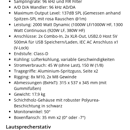
Samplingrate: 96 kHz und FIR Filter
A/D D/A Wandler: 96 kHz AD/DA
Maximum Output Level: 137dB SPL (Gemessen anhand
Spitzen-SPL mit rosa Rauschen @1m)
Leistung: 2000 Watt Dynamic (1000W LF/1000W HF, 1300
Watt Continuous (920W LF, 380W HF)
Anschlüsse: 2x Combo-In, 2x XLR-Out, USB2.0 Host 5V
500mA für USB Speichern/Laden, IEC AC Anschluss x1
(V-Lock)
Endstufe: Class-D
Kühling: Lüfterkühlung, variable Geschwindigkeiten
Stromverbrauch: 45 W (ohne Last), 150 W (1/8)
Tragegriffe: Aluminium-Spritzguss, Seite x2
Rigging: 8x M10, 2x M8 Gewinde
Abmessungen (BxHxT): 315 x 537 x 345 mm (mit
Gummifüßen)
Gewicht: 17,9 kg
Schichtholz-Gehäuse mit robuster Polyurea-
Beschichtung in schwarz
Monitorwinkel: 50°
Boxenflansch: 35 mm x2 (0° oder -7°)
Lautsprecherstativ