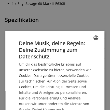
1 x Engl Savage 60 Mark II E630II
Spezifikation
Artikelnummer
00081251
Deine Musik, deine Regeln:
Farbe
Schwarz
Deine Zustimmung zum
ENGLISH
Leistung (Watt)
60
Datenschutz.
GERMAN
inkl Fußschalter
Nein
Um dir das bestmögliche Erlebnis auf
DUTCH
unserer Webseite zu bieten, verwenden wir
Endstufen-Technologie
Röhre
Cookies. Dazu gehören essenzielle Cookies
FRENCH
zur technischen Funktion der Seite sowie
zusätzliche Effekte
Ja
ITALIAN
Cookies, um die Leistung zu messen und
Inhalte und Anzeigen zu personalisieren.
SPANISH
Vorstufen-Technologie
Röhre
Für die Personalisierung und Analyse
nutzen wir unter anderem die Dienste von
inkl Hall/Reverb
Nein
Google. Dabei können auch