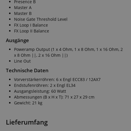
Presence B
Master A
Master B
Noise Gate Threshold Level
FX Loop I Balance
FX Loop II Balance
Ausgänge
Poweramp Output (1 x 4 Ohm, 1 x 8 Ohm, 1 x 16 Ohm, 2
x 8 Ohm ||, 2 x 16 Ohm ||)
Line Out
Technische Daten
Vorverstärkerröhren: 6 x Engl ECC83 / 12AX7
Endstufenröhren: 2 x Engl EL34
Ausgangsleistung: 60 Watt
Abmessungen (B x H x T): 71 x 27 x 29 cm
Gewicht: 21 kg
Lieferumfang