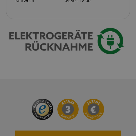
Mittwoch
09:30 - 18:00
VISITOR_PRIVACY_METADATA
YouTube
.youtube.com