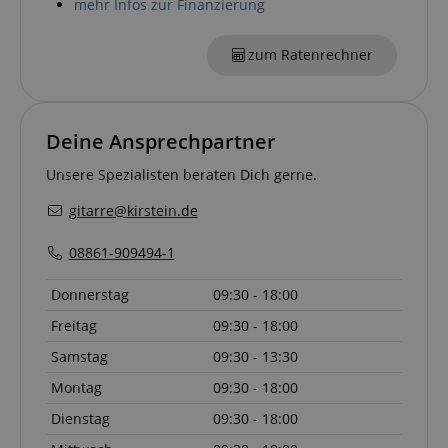
mehr Infos zur Finanzierung
zum Ratenrechner
session-id-apay
Amazon
.amazon.com
Deine Ansprechpartner
Unsere Spezialisten beraten Dich gerne.
CrossDomainCookieScriptConsent_389
.crossdomain.cookie-
script.com
gitarre@kirstein.de
sid_key
www.kirstein.de
08861-909494-1
Donnerstag
09:30 - 18:00
session-token
Amazon
Freitag
09:30 - 18:00
.amazon.com
Samstag
09:30 - 13:30
Montag
09:30 - 18:00
language
www.kirstein.de
Dienstag
09:30 - 18:00