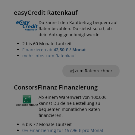
S
easyCredit Ratenkauf
amazon-pay-connectedAuth
Amazon
Du kannst den Kaufbetrag bequem auf
www.kirstein.de
Raten bezahlen. Du siehst sofort, ob
dein Antrag genehmigt wurde.
2 bis 60 Monate Laufzeit
Finanzieren ab
42,50 € / Monat
apay-session-set
Amazon.com Inc.
www.kirstein.de
mehr Infos zum Ratenkauf
zum Ratenrechner
Google-
ConsorsFinanz Finanzierung
Datenschutzerklärung
Ab einem Warenwert von 100,00€
kannst Du deine Bestellung zu
CookieScriptConsent
CookieScript
bequemen monatlichen Raten
.kirstein.de
finanzieren.
6 bis 72 Monate Laufzeit
0% Finanzierung für 157,96 € pro Monat