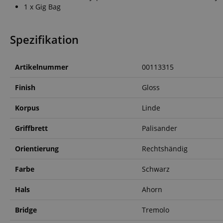
FPGSID
1 x Gig Bag
Spezifikation
amazon-pay-conne
Artikelnummer
00113315
apay-session-set
Finish
Gloss
Korpus
Linde
Griffbrett
Palisander
CookieScriptConse
Orientierung
Rechtshändig
Farbe
Schwarz
session-id-apay
Hals
Ahorn
Bridge
Tremolo