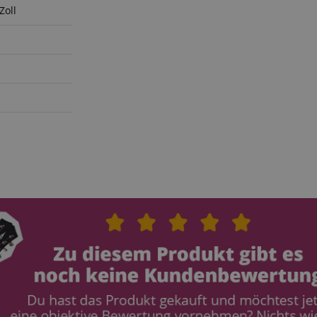
ScriptConsent_389
.crossdomain.cookie-
1 Jahr 1
Zoll
script.com
Monat
www.kirstein.de
Session
Dieses Cookie wird verwe
Benutzersitzungszustand 
Seitenanforderungen zu er
11
Dieses Cookie dient der A
Amazon
Monate 4
einer anonymisierten Nutz
.amazon.com
Wochen
den Server.
www.kirstein.de
Session
Es gibt viele verschiedene
die mit diesem Namen ver
Allgemeinen wird ein detail
die Verwendung auf einer
Website empfohlen. In den
wird es jedoch wahrschein
von Spracheinstellungen 
möglicherweise Inhalte in
Sprache bereitzustellen. 
ICC-Kategorie basiert auf
METADATA
5 Monate
Dieses Cookie dient der S
YouTube
4 Wochen
Einwilligungs- und
.youtube.com
Datenschutzbestimmungen
ihre Interaktion mit der We
Daten über die Einwilligu
Bezug auf verschiedene
Datenschutzrichtlinien und
um sicherzustellen, dass i
zukünftigen Sitzungen gee