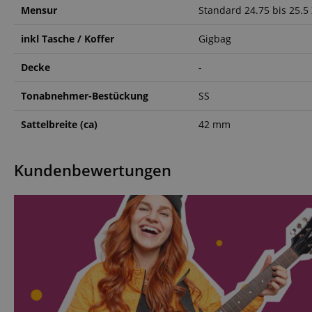
CrossDomainCookie
Mensur
Standard 24.75 bis 25.5 
sid_key
inkl Tasche / Koffer
Gigbag
Decke
-
session-token
Tonabnehmer-Bestückung
SS
language
Sattelbreite (ca)
42 mm
Kundenbewertungen
VISITOR_PRIVACY_