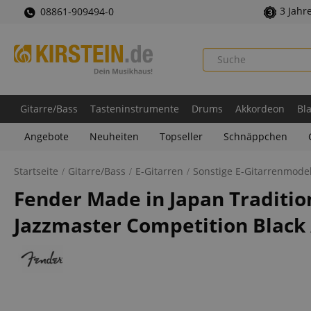
3 Jahr
08861-909494-0
Gitarre/Bass
Tasteninstrumente
Drums
Akkordeon
Bl
Angebote
Neuheiten
Topseller
Schnäppchen
Startseite
Gitarre/Bass
E-Gitarren
Sonstige E-Gitarrenmodel
Fender Made in Japan Tradition
Jazzmaster Competition Black 