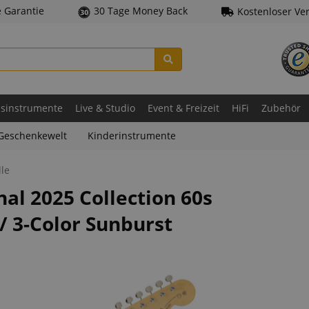
e Garantie
30 Tage Money Back
Kostenloser Ve
asinstrumente
Live & Studio
Event & Freizeit
HiFi
Zubehör
Geschenkewelt
Kinderinstrumente
le
al 2025 Collection 60s
/ 3-Color Sunburst