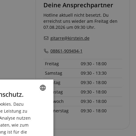
Deine Ansprechpartner
Hotline aktuell nicht besetzt. Du
erreichst uns wieder am Freitag den
07.08.2026 um 09:30 Uhr.
gitarre@kirstein.de
08861-909494-1
Freitag
09:30 - 18:00
Samstag
09:30 - 13:30
Montag
09:30 - 18:00
Dienstag
09:30 - 18:00
nschutz.
Mittwoch
09:30 - 18:00
ookies. Dazu
ENGLISH
Donnerstag
09:30 - 18:00
ie Leistung zu
GERMAN
 Analyse nutzen
DUTCH
aten, wie zum
g ist für die
FRENCH