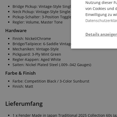
Nutzung dieser Fu
Bridge Pickup: Vintage-Style Single-Coil Jazzmaster
von Cookies und d
Neck Pickup: Vintage-Style Single-Coil Jazzmaster
Einwilligung zu w
Pickup-Schalter: 3-Position Toggle: Position 1. Bridge Pickup
Datenschutzerklä
Regler: Volume, Master Tone
Hardware
Details anzeige
Finish: Nickel/Chrome
Bridge/Tailpiece: 6-Saddle Vintage-Style Adjustable with "F
Mechaniken: Vintage-Style
Notwendi
Pickguard: 3-Ply Mint Green
Regler-Kappen: Aged White
Saiten: Nickel Plated Steel (.009-.042 Gauges)
Farbe & Finish
Farbe: Competition Black / 3-Color Sunburst
Finish: Matt
Die durch diese Serv
dir grundlegende Ein
Lieferumfang
Immer eingeschaltet.
Cookie
1 x Fender Made in Japan Traditional 2025 Collection 60s J