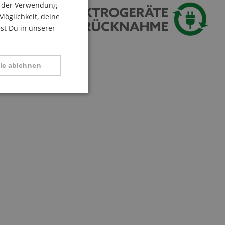
du der Verwendung
ITALIAN
Möglichkeit, deine
est Du in unserer
SPANISH
lle ablehnen
Funktional
 zu gewährleisten,
rug zu verhindern.