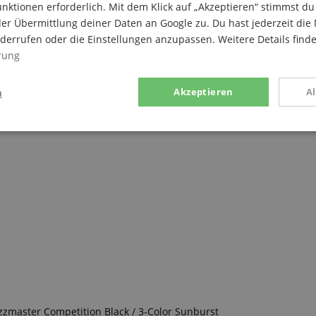
nktionen erforderlich. Mit dem Klick auf „Akzeptieren“ stimmst 
er Übermittlung deiner Daten an Google zu. Du hast jederzeit die 
iderrufen oder die Einstellungen anzupassen. Weitere Details find
, Position 2. Bridge and Neck Pickups, Position 3. Neck Pickup
rung
n
Akzeptieren
A
loating" Tremolo Tailpiece
g
Statistik
Marketing
Notwendig
Statistik
Marketing
Funktional
ices gesammelten Daten werden gebraucht, um die technische Performance der Website
kaufs-Funktionen bereitzustellen, das Einkaufen bei uns sicher zu machen und um Bet
Anbieter / Domain
Laufzeit
Beschreibung
azzmaster Competition Black / 3-Color Sunburst