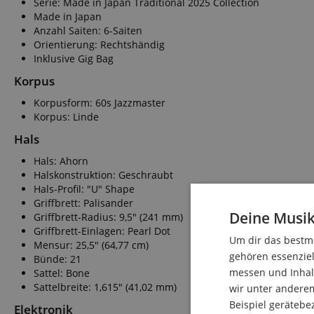
Serie: Made in Japan Traditional 2025 Collection
Made in Japan
Anzahl Saiten: 6-Saiten
Orientierung: Rechtshändig
Inklusive Gig Bag
Korpus
Korpusform: 60s Jazzmaster
Korpus: Linde
Hals
Hals: Ahorn
Halskonstruktion: Geschraubt
Hals-Profil: "U" Shape
Griffbrett: Palisander
Deine Musik
Griffbrett-Radius: 9,5" (241 mm)
Griffbrett-Einlagen: Pearl Dot
Um dir das bestmö
Mensur: 25,5" (64,77 cm)
gehören essenziel
Bünde: 21
messen und Inhalt
Sattel: Bone
Sattelbreite: 1,615" (41,02 mm)
wir unter andere
Beispiel gerätebe
Elektronik