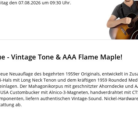
reitag den 07.08.2026 um 09:30 Uhr.
ue - Vintage Tone & AAA Flame Maple!
treue Neuauflage des begehrten 1959er Originals, entwickelt in Z
ni-Hals mit Long Neck Tenon und dem kräftigen 1959 Rounded Medi
ezeinlagen. Der Mahagonikorpus mit geschnitzter Ahorndecke und 
on USA Custombucker mit Alnico-3-Magneten, handverdrahtet mit CT
ponenten, liefern authentischen Vintage-Sound. Nickel-Hardware
tattung ab.