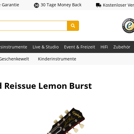
e Garantie
30 Tage Money Back
Kostenloser Ve
asinstrumente
Live & Studio
Event & Freizeit
HiFi
Zubehör
Geschenkewelt
Kinderinstrumente
d Reissue Lemon Burst