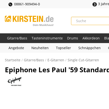
3 Jahr
08861-909494-0
Gitarre/Bass
Tasteninstrumente
Drums
Akkordeon
Bl
Angebote
Neuheiten
Topseller
Schnäppchen
Startseite
Gitarre/Bass
E-Gitarren
Single Cut-Gitarren
Epiphone Les Paul '59 Standar