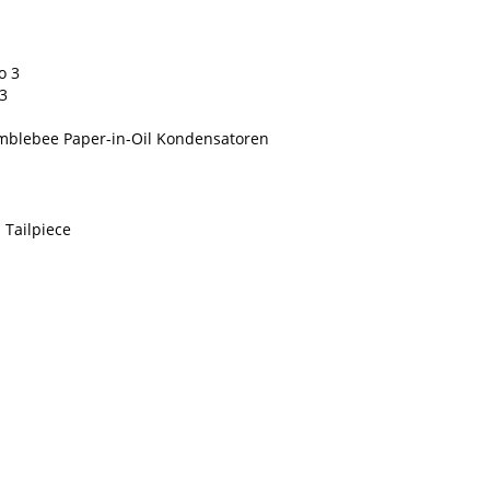
o 3
3
umblebee Paper-in-Oil Kondensatoren
 Tailpiece