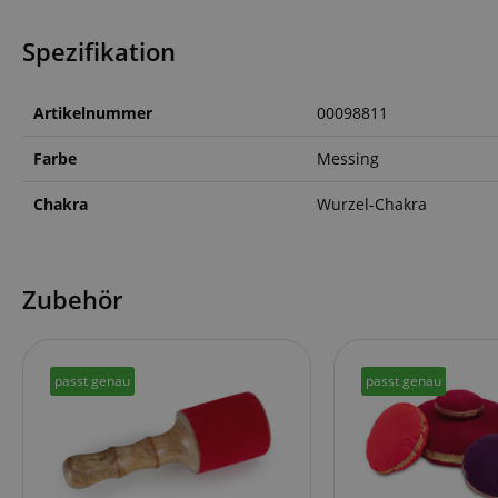
FPGSID
Spezifikation
amazon-pay-conne
Artikelnummer
00098811
Farbe
Messing
apay-session-set
Chakra
Wurzel-Chakra
Zubehör
CookieScriptConse
passt genau
passt genau
session-id-apay