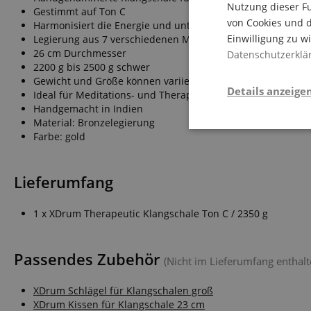
Nutzung dieser Fu
Gestimmt auf Ton C
von Cookies und d
Harmonisiert die Energie und unterstützt Blockadenlösung
Einwilligung zu w
Legierung aus 7 verschiedenen Metallen
26 cm Durchmesser
Datenschutzerklä
2200 g bis 2500 g schwer
Gewicht und Größe können variieren!
Details anzeige
Ideal für Meditations- und Therapiezwecke
Handgemacht in Indien
Material: Bronzelegierung
Notwendi
Farbe: gold
Lieferumfang
1 x XDrum Therapeutic Klangschale Ton C / 2350 g
Passendes Zubehör
Die durch diese Serv
(Nicht im Lieferumfang enthalt
dir grundlegende Ein
Immer eingeschaltet.
XDrum Schlägel für Klangschalen groß
Cookie
XDrum Kissen für Klangschale 23 cm