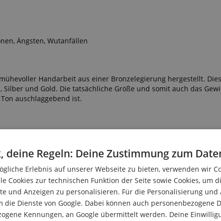
nen, Ängsten, Wutanfällen
ühevoller Handarbeit aus einer Bronzelegierung hergestellt. Die
, Silber und Gold. Die tatsächliche Größe und somit auch das Gewi
e Ton auschlaggebend ist.
rden die Klangschalen mit einem Klöppel angeschlagen oder ang
ebracht werden.
, deine Regeln: Deine Zustimmung zum Date
lang!
gliche Erlebnis auf unserer Webseite zu bieten, verwenden wir C
le Cookies zur technischen Funktion der Seite sowie Cookies, um d
e und Anzeigen zu personalisieren. Für die Personalisierung und
m die Dienste von Google. Dabei können auch personenbezogene D
zogene Kennungen, an Google übermittelt werden. Deine Einwilligun
a)