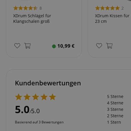
CrossDomainCookie
8
2
sid_key
XDrum Schlägel für
XDrum Kissen für
Klangschalen groß
23 cm
session-token
10,99
€
language
Kundenbewertungen
VISITOR_PRIVACY_
5 Sterne
4 Sterne
5.0
3 Sterne
5.0
/
2 Sterne
1 Stern
Basierend auf 3 Bewertungen