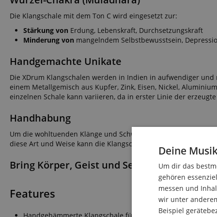
Die Klangschale mit dem Ton C wird eingesetzt zur:
Stärkung von
Erdung, Lebenskraft, Durchsetzungskraft
Minderung von
mangelndem Selbstbewusstsein, Depressio
Handgemachte Unikate
Die XDrum Klangschalen werden in Indien in aufwendiger und m
einem Metallgemisch aus Kupfer, Zink, Eisen, Nickel, Aluminium
einzelnen Schale kann variieren, da in erster Linie der erzeugt
Handhabung
Um die wohltuenden Klänge und Schwingungen zu erzeugen, we
diese Art und Weise kann die Klangschale sogar zum Singen g
Deine Musik
Bring Körper, Geist und Seele wieder in Eink
Um dir das bestmö
gehören essenziel
messen und Inhalt
Features
wir unter andere
Beispiel gerätebe
Handgehämmerte Klangschale für Wurzelchakra (Muladhar