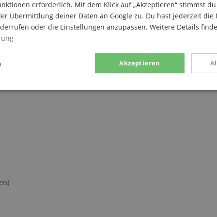
nktionen erforderlich. Mit dem Klick auf „Akzeptieren“ stimmst 
er Übermittlung deiner Daten an Google zu. Du hast jederzeit die 
iderrufen oder die Einstellungen anzupassen. Weitere Details find
rung
n
Akzeptieren
A
g
Statistik
Marketing
Notwendig
Statistik
Marketing
Funktional
ices gesammelten Daten werden gebraucht, um die technische Performance der Website
en)
kaufs-Funktionen bereitzustellen, das Einkaufen bei uns sicher zu machen und um Bet
Anbieter / Domain
Laufzeit
Beschreibung