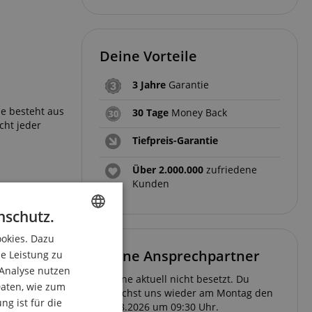
Deine Vorteile
3 Jahre
Garantie
se besteht aus
30 Tage
Money Back
cht jeder
Tiefpreis-Garantie
Über 2.000.000
zufriedene
Kunden
erieben. Auf
nschutz.
ookies. Dazu
ENGLISH
Deine Ansprechpartner
ie Leistung zu
GERMAN
 Analyse nutzen
Hotline aktuell nicht besetzt. Du
DUTCH
aten, wie zum
erreichst uns wieder am Montag den
g ist für die
10.08.2026 um 09:30 Uhr.
FRENCH