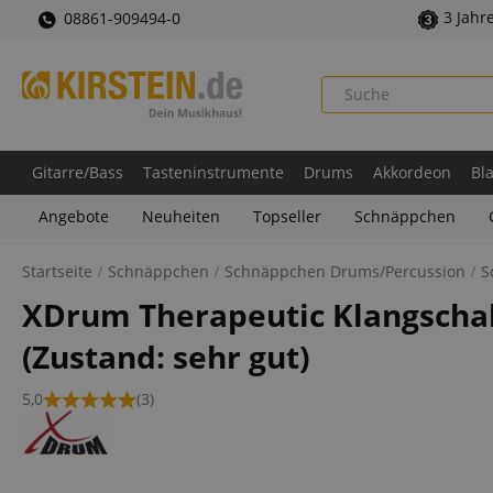
3 Jahr
08861-909494-0
Gitarre/Bass
Tasteninstrumente
Drums
Akkordeon
Bl
Angebote
Neuheiten
Topseller
Schnäppchen
Startseite
Schnäppchen
Schnäppchen Drums/Percussion
S
XDrum Therapeutic Klangschale
(Zustand: sehr gut)
5,0
(3)