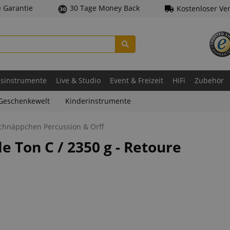
e Garantie
30 Tage Money Back
Kostenloser Ve
asinstrumente
Live & Studio
Event & Freizeit
HiFi
Zubehör
Geschenkewelt
Kinderinstrumente
chnäppchen Percussion & Orff
 Ton C / 2350 g - Retoure