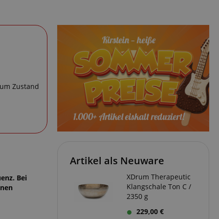
 zum Zustand
Artikel als Neuware
XDrum Therapeutic
enz. Bei
Klangschale Ton C /
inen
2350 g
229,00 €