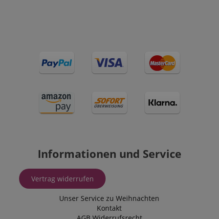
ermöglicht un
einem Benutz
Kontakt zu tr
zuvor unsere
besucht hat.
Informationen und Service
Vertrag widerrufen
Unser Service zu Weihnachten
Kontakt
AGB
Widerrufsrecht