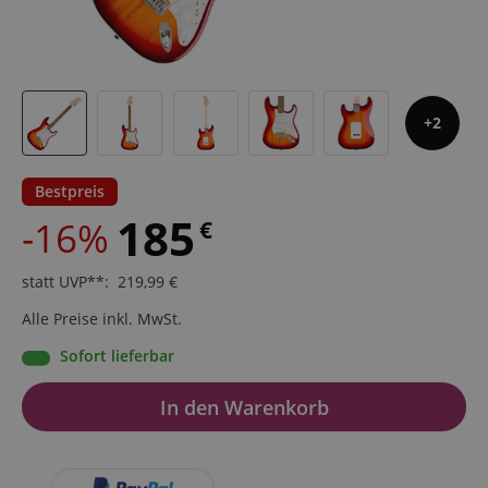
2
Bestpreis
185
-16%
€
statt UVP**
:
219,99
€
Alle Preise inkl. MwSt.
Sofort lieferbar
In den Warenkorb