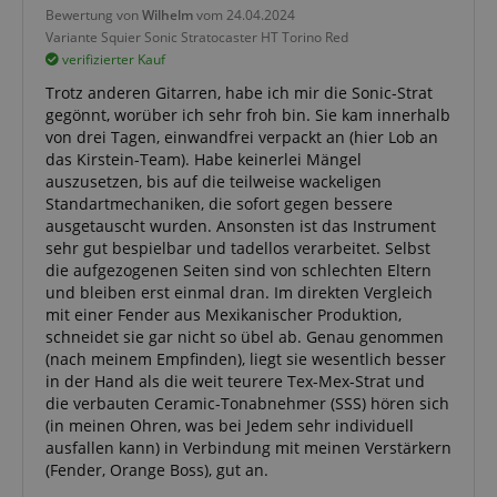
Bewertung von
Wilhelm
vom 24.04.2024
Variante
Squier Sonic Stratocaster HT Torino Red
apay-session-set
Amazon.com Inc.
verifizierter Kauf
www.kirstein.de
Trotz anderen Gitarren, habe ich mir die Sonic-Strat
gegönnt, worüber ich sehr froh bin. Sie kam innerhalb
von drei Tagen, einwandfrei verpackt an (hier Lob an
das Kirstein-Team). Habe keinerlei Mängel
Google-
auszusetzen, bis auf die teilweise wackeligen
Datenschutzerklärung
Standartmechaniken, die sofort gegen bessere
ausgetauscht wurden. Ansonsten ist das Instrument
sehr gut bespielbar und tadellos verarbeitet. Selbst
CookieScriptConsent
CookieScript
.kirstein.de
die aufgezogenen Seiten sind von schlechten Eltern
und bleiben erst einmal dran. Im direkten Vergleich
mit einer Fender aus Mexikanischer Produktion,
schneidet sie gar nicht so übel ab. Genau genommen
(nach meinem Empfinden), liegt sie wesentlich besser
in der Hand als die weit teurere Tex-Mex-Strat und
die verbauten Ceramic-Tonabnehmer (SSS) hören sich
session-id-apay
Amazon
(in meinen Ohren, was bei Jedem sehr individuell
.amazon.com
ausfallen kann) in Verbindung mit meinen Verstärkern
(Fender, Orange Boss), gut an.