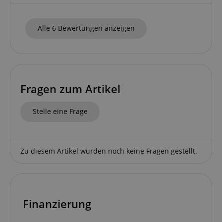
Alle 6 Bewertungen anzeigen
CrossDomainCookieScriptConsent_389
.crossdomain.cookie-
script.com
sid_key
www.kirstein.de
Fragen zum Artikel
session-token
Amazon
.amazon.com
Stelle eine Frage
language
www.kirstein.de
Zu diesem Artikel wurden noch keine Fragen gestellt.
Finanzierung