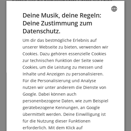
Kirstein war die bestverarbeitete Gitarre aus China
von den Sonic 2-Color Sunburst. Alle anderen hatten
schlechte Gitarrenhälse oder sogar schon Haarrisse
Deine Musik, deine Regeln:
an der Halstasche vom Body. Ein paar Einstellungen
Deine Zustimmung zum
ENGLISH
werde ich noch vor nehmen dann hat man ein gute
Datenschutz.
Gitarre zu einem günstigen Preis bekommen.
GERMAN
Um dir das bestmögliche Erlebnis auf
DUTCH
unserer Webseite zu bieten, verwenden wir
Cookies. Dazu gehören essenzielle Cookies
FRENCH
Ordentliche Gitarre
zur technischen Funktion der Seite sowie
ITALIAN
Bewertung von
Herbert
vom 03.08.2025
Cookies, um die Leistung zu messen und
Variante
Squier Sonic Stratocaster California Blue
Inhalte und Anzeigen zu personalisieren.
SPANISH
verifizierter Kauf
Für die Personalisierung und Analyse
Man bekommt für kleines Geld ein vernünftiges
nutzen wir unter anderem die Dienste von
Instrument. Ausführun und Einstellung war fast
Google. Dabei können auch
perfekt, jeder hat da seine eigenen Vorstellungen. Die
personenbezogene Daten, wie zum Beispiel
Bundenden könnten noch etwas optimiert werden
gerätebezogene Kennungen, an Google
(was erwartet man für den Preis). Überrascht war ich
vom Sound, zuerst skeptisch, Keramik PU, bisher
übermittelt werden. Deine Einwilligung ist
einen Bogen drum gemacht. Absoluter klarer Fender
für die Nutzung dieser Funktionen
Ton. Totzdem geht sie leider zurück. In den reviews
erforderlich. Mit dem Klick auf