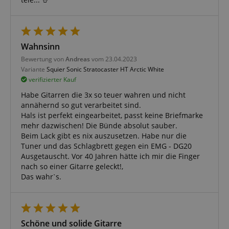
Wahnsinn
Notwendig
Statistik
Marketing
Bewertung von
Andreas
vom 23.04.2023
Variante
Squier Sonic Stratocaster HT Arctic White
Funktional
verifizierter Kauf
Die durch diese Services gesammelten Daten
Habe Gitarren die 3x so teuer wahren und nicht
werden gebraucht, um die technische Performance
annähernd so gut verarbeitet sind.
der Website zu gewährleisten, dir grundlegende
Hals ist perfekt eingearbeitet, passt keine Briefmarke
Einkaufs-Funktionen bereitzustellen, das Einkaufen
bei uns sicher zu machen und um Betrug zu
mehr dazwischen! Die Bünde absolut sauber.
verhindern. Immer eingeschaltet.
Beim Lack gibt es nix auszusetzen. Habe nur die
Tuner und das Schlagbrett gegen ein EMG - DG20
Cookie
Anbieter / Domain
Ausgetauscht. Vor 40 Jahren hätte ich mir die Finger
FPGSID
.kirstein.de
nach so einer Gitarre geleckt!,
Das wahrˋs.
S
amazon-pay-connectedAuth
Amazon
www.kirstein.de
Schöne und solide Gitarre