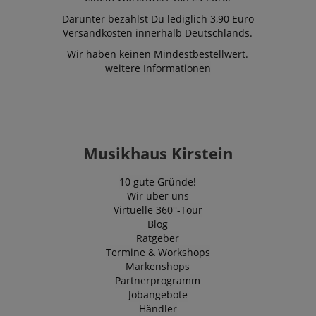
für in Websit
eingebettete
Darunter bezahlst Du lediglich 3,90 Euro
Videos zu ver
Versandkosten innerhalb Deutschlands.
Es kann auch
bestimmen, o
Wir haben keinen Mindestbestellwert.
Website-Besu
neue oder alt
weitere Informationen
der Youtube-
Oberfläche v
FPLC
.kirstein.de
20
Dieses Cooki
Stunden
verwendet, u
Leistungsfäh
Funktionalitä
Website-Benu
Musikhaus Kirstein
speichern un
verfolgen, um
Browser-Erfa
10 gute Gründe!
verbessern. 
auch an der 
Wir über uns
von Analyse
Virtuelle 360°-Tour
beteiligt sein
Blog
messen, wie 
mit den Funk
Ratgeber
der Website
Termine & Workshops
interagieren.
Markenshops
_uetvid
1 Jahr
Dies ist ein C
Microsoft
Partnerprogramm
das von Micr
Corporation
Bing Ads ver
Jobangebote
.kirstein.de
wird und ein 
Händler
Cookie ist. Es