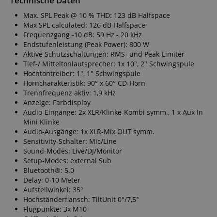
Technische Daten
Funktional
Max. SPL Peak @ 10 % THD: 123 dB Halfspace
Max SPL calculated: 126 dB Halfspace
Frequenzgang -10 dB: 59 Hz - 20 kHz
Endstufenleistung (Peak Power): 800 W
Aktive Schutzschaltungen: RMS- und Peak-Limiter
Tief-/ Mitteltonlautsprecher: 1x 10", 2" Schwingspule
Hochtontreiber: 1", 1" Schwingspule
Notwendig
Statistik
Marketing
Horncharakteristik: 90° x 60° CD-Horn
Trennfrequenz aktiv: 1,9 kHz
Funktional
Anzeige: Farbdisplay
Audio-Eingänge: 2x XLR/Klinke-Kombi symm., 1 x Aux In
Die durch diese Services gesammelten Daten
werden gebraucht, um die technische Performance
Mini Klinke
der Website zu gewährleisten, dir grundlegende
Audio-Ausgänge: 1x XLR-Mix OUT symm.
Einkaufs-Funktionen bereitzustellen, das Einkaufen
Sensitivity-Schalter: Mic/Line
bei uns sicher zu machen und um Betrug zu
Sound-Modes: Live/DJ/Monitor
verhindern. Immer eingeschaltet.
Setup-Modes: external Sub
Cookie
Anbieter / Domain
Bluetooth®: 5.0
Delay: 0-10 Meter
FPGSID
.kirstein.de
Aufstellwinkel: 35°
Hochständerflansch: TiltUnit 0°/7,5°
S
Flugpunkte: 3x M10
amazon-pay-connectedAuth
Amazon