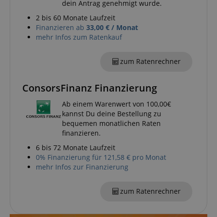
dein Antrag genehmigt wurde.
Monat
verwendet, 
Benutzerverh
2 bis 60 Monate Laufzeit
und Präferen
Finanzieren ab
33,00 € / Monat
verfolgen, u
personalisier
mehr Infos zum Ratenkauf
Erfahrung zu 
_gcl_au
2
Wird von Go
Google LLC
zum Ratenrechner
Monate
AdSense ver
.kirstein.de
4
um mit der Ef
Wochen
von Werbung
Websites zu
ConsorsFinanz Finanzierung
experimentier
ihre Dienste 
Ab einem Warenwert von 100,00€
YSC
Session
Dieses Cooki
Google LLC
kannst Du deine Bestellung zu
von YouTube 
.youtube.com
bequemen monatlichen Raten
um Ansichte
eingebetteter
finanzieren.
zu verfolgen.
6 bis 72 Monate Laufzeit
_uetsid
1 Tag
Dieses Cooki
Microsoft
0% Finanzierung für 121,58 € pro Monat
von Bing ver
Corporation
um zu besti
.kirstein.de
mehr Infos zur Finanzierung
welche Anzei
geschaltet w
sollen, die fü
zum Ratenrechner
Endbenutzer,
Website durc
relevant sein