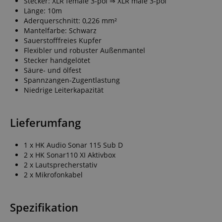
Stecker: XLR female 3-pol ⇒ XLR male 3-pol
Länge: 10m
Aderquerschnitt: 0,226 mm²
Mantelfarbe: Schwarz
Sauerstofffreies Kupfer
Flexibler und robuster Außenmantel
Stecker handgelötet
CrossDomainCookieScriptConsent_389
.crossdomain.cookie-
script.com
Säure- und ölfest
Spannzangen-Zugentlastung
sid_key
www.kirstein.de
Niedrige Leiterkapazität
Lieferumfang
session-token
Amazon
.amazon.com
1 x HK Audio Sonar 115 Sub D
2 x HK Sonar110 XI Aktivbox
2 x Lautsprecherstativ
language
www.kirstein.de
2 x Mikrofonkabel
Spezifikation