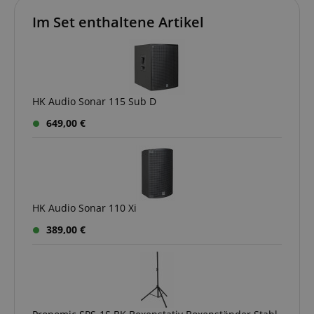
das von Micr
Corporation
Bing Ads ver
.kirstein.de
Im Set enthaltene Artikel
wird und ein 
Cookie ist. Es
ermöglicht un
einem Benutz
Kontakt zu tr
zuvor unsere
besucht hat.
HK Audio Sonar 115 Sub D
649,00 €
HK Audio Sonar 110 Xi
389,00 €