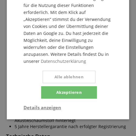
800 Watt Class-D Spitzenleistung
für die Nutzung dieser Funktionen
24-Bit-DSP mit Farbdisplay zur übersichtlichen
erforderlich. Mit dem Klick auf
Menüsteuerung
„Akzeptieren“ stimmst du der Verwendung
3 Sound-Modes (Live, DJ, Monitor)
von Cookies und der Übermittlung deiner
Preset für Betrieb mit SONAR Subwoofer
Daten an Google zu. Du hast jederzeit die
2 Mic/Line Eingänge mit 3 Band-EQ und
Möglichkeit, deine Einwilligung zu
durchstimmbarem HPF
widerrufen oder die Einstellungen
Aux In + Bluetooth®-Kanal mit 3 Band EQ
Bluetooth® 5.0 für höhere Reichweite bei Audio
anzupassen. Weitere Details findest Du in
Streaming und Fernbedienung
unserer
Datenschutzerklärung
Bluetooth® TWS (True Wireless Stereo) für Stereo Audio
Streaming mit 2 SONAR Topteilen
Alle ablehnen
Remote Control-App für iOS und Android
3 integrierte M10 Flugpunkte
35 mm Hochständerflansch mit verstellbarer Neigung
Akzeptieren
(0°/7,5°)
Robustes, resonanzarmes und leichtes
Details anzeigen
Multifunktionsgehäuse aus Kunststoff
Stabiles Frontgitter aus Metall mit schwarzem
Notwendig
Statistik
Marketing
Akustikschaumstoff hinterlegt
5 Jahre Herstellergarantie nach erfolgter Registrierung