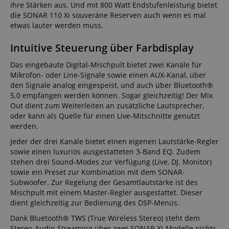
ihre Stärken aus. Und mit 800 Watt Endstufenleistung bietet
die SONAR 110 Xi souveräne Reserven auch wenn es mal
etwas lauter werden muss.
Intuitive Steuerung über Farbdisplay
Das eingebaute Digital-Mischpult bietet zwei Kanäle für
Mikrofon- oder Line-Signale sowie einen AUX-Kanal, über
den Signale analog eingespeist, und auch über Bluetooth®
5.0 empfangen werden können. Sogar gleichzeitig! Der Mix
Out dient zum Weiterleiten an zusätzliche Lautsprecher,
oder kann als Quelle für einen Live-Mitschnitte genutzt
werden.
Jeder der drei Kanäle bietet einen eigenen Lautstärke-Regler
sowie einen luxuriös ausgestatteten 3-Band EQ. Zudem
stehen drei Sound-Modes zur Verfügung (Live, DJ. Monitor)
sowie ein Preset zur Kombination mit dem SONAR-
Subwoofer. Zur Regelung der Gesamtlautstärke ist des
Mischpult mit einem Master-Regler ausgestattet. Dieser
dient gleichzeitig zur Bedienung des DSP-Menüs.
Dank Bluetooth® TWS (True Wireless Stereo) steht dem
Stereo-Audio-Streaming über zwei SONAR Xi-Modelle nichts