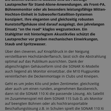
Lautsprecher für Stand-Alone-Anwendungen, als Front-PA,
Bühnenmonitor oder als besonders leistungsfähige Mitten-
Hochton-Einheit in Subwoofer/Satelliten-Systemen
konzipiert. Ihre eleganten und gleichzeitig robusten
Kunststoffgehäuse sind darauf ausgelegt, den jahrelangen
Einsatz "on the road" klaglos wegzustecken. Ein
Stahlgitter mit hinterlegtem Akustikvlies schützt die
Lautsprecher vor groben mechanischen Einwirkungen,
Staub und Spritzwasser.
Über den cleveren, auf Knopfdruck in der Neigung
verstellbaren Hochständerflansch, lässt sich die Abstrahlung
optimal auf das Publikum ausrichten. Dank der
abgeschrägten Gehäuseform sind die SONAR Xi-Modelle
auch liegend als Monitor einsetzbar, die M10 Flugpunkte
vereinfachen die Deckenmontage in Clubs und Kneipen.
Geht es um jedes Kilo und jeden Zentimeter, gleichzeitig
aber auch um einen runden, angenehmen Bassbereich,
dann ist die SONAR 110 Xi die passende Lösung. Als Satellit
im Zusammenspiel mit dem SONAR 115 Sub D, als Monitor
auf beengten Bühnen oder als hochtransportable
Beschallungslösung z.B. in Schulen spielt die SONAR 110 Xi