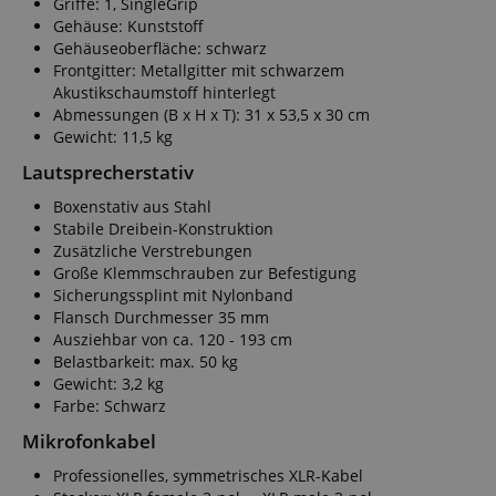
Griffe: 1, SingleGrip
www.kirstein.de
Gehäuse: Kunststoff
Gehäuseoberfläche: schwarz
Frontgitter: Metallgitter mit schwarzem
Akustikschaumstoff hinterlegt
apay-session-set
Amazon.com Inc.
Abmessungen (B x H x T): 31 x 53,5 x 30 cm
www.kirstein.de
Gewicht: 11,5 kg
Lautsprecherstativ
Boxenstativ aus Stahl
Google-
Stabile Dreibein-Konstruktion
Datenschutzerklärung
Zusätzliche Verstrebungen
Große Klemmschrauben zur Befestigung
Sicherungssplint mit Nylonband
CookieScriptConsent
CookieScript
Flansch Durchmesser 35 mm
.kirstein.de
Ausziehbar von ca. 120 - 193 cm
Belastbarkeit: max. 50 kg
Gewicht: 3,2 kg
Farbe: Schwarz
Mikrofonkabel
Professionelles, symmetrisches XLR-Kabel
session-id-apay
Amazon
.amazon.com