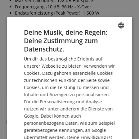
Max SPL calculated: 128 dB Halfspace
Frequenzgang -10 dB: 36 Hz - X-Over
Endstufenleistung (Peak Power): 1.500 W
Basslautsprecher: 1x 15", 3" Schwingspule
Anzeige: LCD
Deine Musik, deine Regeln:
Audio-Eingänge: 2x XLR/Klinke-Kombi symm.
Audio-Ausgänge: 2x XLR Thru Out symm.
Deine Zustimmung zum
ENGLISH
Sound-Modes: Normal/Bass Boost
Datenschutz.
Setup-Modes: SONAR, Cardioid Front, Cardioid Rear
GERMAN
Delay: 0-10 Meter
Um dir das bestmögliche Erlebnis auf
Hochständerflansch: 1x M20
DUTCH
unserer Webseite zu bieten, verwenden wir
Griffe: 2x MultiGrip
Cookies. Dazu gehören essenzielle Cookies
FRENCH
Rollen: optional
zur technischen Funktion der Seite sowie
Gehäuse: Holz
ITALIAN
Gehäuseoberfläche: schwarz
Cookies, um die Leistung zu messen und
Frontgitter: Metallgitter mit schwarzem
Inhalte und Anzeigen zu personalisieren.
SPANISH
Akustikschaumstoff hinterlegt
Für die Personalisierung und Analyse
Abmessungen (B x H x T): 43 x 61,2 x 61,6 cm
nutzen wir unter anderem die Dienste von
Gewicht: 28,4 kg
Google. Dabei können auch
HK Sonar110 XI Aktivbox
personenbezogene Daten, wie zum Beispiel
gerätebezogene Kennungen, an Google
10" Hochleistungs-Basslautsprecher
übermittelt werden. Deine Einwilligung ist
1" Hochleistungs-Treiber