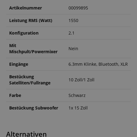
Artikelnummer
00099895
Leistung RMS (Watt)
1550
Konfiguration
2.1
Mit
Nein
Mischpult/Powermixer
VISITOR_PRIVACY_METADATA
YouTube
.youtube.com
Eingänge
6.3mm Klinke, Bluetooth, XLR
Bestückung
10 Zoll/1 Zoll
Satelliten/Fullrange
Farbe
Schwarz
Bestückung Subwoofer
1x 15 Zoll
Alternativen