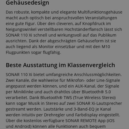
Gehäusedesign
Das robuste, kompakte und elegante Multifunktionsgehäuse
macht auch optisch bei anspruchsvollen Veranstaltungen
eine gute Figur. Über den cleveren, auf Knopfdruck im
Neigungswinkel verstellbaren Hochständerflansch lässt sich
SONAR 110 Xi schnell und wirkungsvoll auf das Publikum
ausrichten. Dank der abgeschrägten Gehäuseform ist sie
auch liegend als Monitor einsetzbar und mit den M10
Flugpunkten sogar flugfähig.
Beste Ausstattung im Klassenvergleich
SONAR 110 Xi bietet umfangreiche Anschlussmöglichkeiten.
Zwei Kanäle, die wahlweise für Mikrofon- oder Line-Signale
angepasst werden können, und ein AUX-Kanal, der Signale
per Miniklinke und auch drahtlos über Bluetooth® 5.0
verarbeitet. Dank Bluetooth® TWS (True Wireless Stereo)
kann sogar Musik in Stereo auf zwei SONAR Xi-Lautsprecher
gestreamt werden. Lautstärke und 3-Band-EQ je Kanal
werden intuitiv per Drehregler und Farbdisplay eingestellt.
Über die kostenlos verfügbare SONAR REMOTE App (iOS
und Android) können alle Funktionen auch bequem