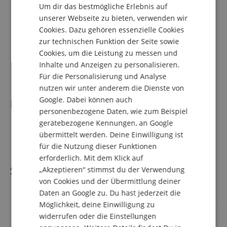
Um dir das bestmögliche Erlebnis auf
Bohrung: 3,8 mm
DUTCH
unserer Webseite zu bieten, verwenden wir
Randdurchmesser: 27,2 mm
Cookies. Dazu gehören essenzielle Cookies
Kesseldurchmesser: 16,8 mm
FRENCH
Kesselform: Ultraflach
zur technischen Funktion der Seite sowie
ITALIAN
Rückbohrung: A2
Cookies, um die Leistung zu messen und
Schaftgröße: 9,8 mm
Inhalte und Anzeigen zu personalisieren.
SPANISH
Versilbert
Für die Personalisierung und Analyse
nutzen wir unter anderem die Dienste von
Google. Dabei können auch
Lieferumfang
personenbezogene Daten, wie zum Beispiel
gerätebezogene Kennungen, an Google
1 x Klier Piccolotrompetenmundstück "Exclusive"
übermittelt werden. Deine Einwilligung ist
TRP5HPFT Franz Tröster
für die Nutzung dieser Funktionen
erforderlich. Mit dem Klick auf
Spezifikation
„Akzeptieren“ stimmst du der Verwendung
von Cookies und der Übermittlung deiner
Daten an Google zu. Du hast jederzeit die
Artikelnummer
00073134
Möglichkeit, deine Einwilligung zu
widerrufen oder die Einstellungen
Instrument
Piccolotrompete