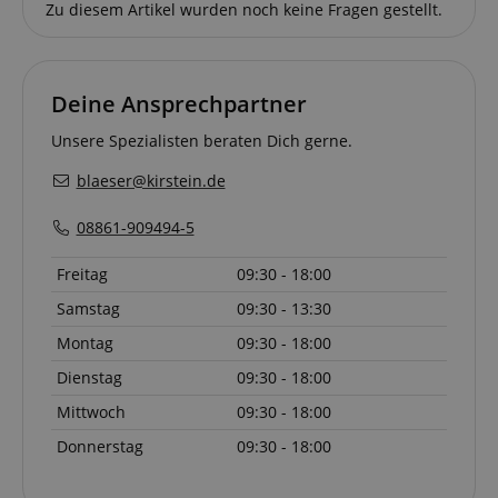
Zu diesem Artikel wurden noch keine Fragen gestellt.
Google-
Datenschutzerklärung
Deine Ansprechpartner
CookieScriptConsent
CookieScript
.kirstein.de
Unsere Spezialisten beraten Dich gerne.
blaeser@kirstein.de
08861-909494-5
Freitag
09:30 - 18:00
session-id-apay
Amazon
.amazon.com
Samstag
09:30 - 13:30
Montag
09:30 - 18:00
Dienstag
09:30 - 18:00
Mittwoch
09:30 - 18:00
CrossDomainCookieScriptConsent_389
.crossdomain.cookie-
Donnerstag
09:30 - 18:00
script.com
sid_key
www.kirstein.de