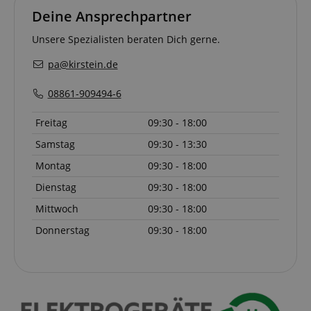
Funktionsweise
sid
www.kirstein.de
Session
Dies ist ein s
der Website. Die
Deine Ansprechpartner
gebräuchlich
erhobenen Daten
Cookie-Name
einschließlich der
wenn er als
Unsere Spezialisten beraten Dich gerne.
Zahlbesucher, der
Sitzungscook
Quelle, aus der si
gefunden wir
stammen, und die
pa@kirstein.de
wahrscheinlic
besuchten Seiten
Verwaltung d
in anonymer
Sitzungsstatu
Form.
08861-909494-6
verwendet.
__Secure-
.youtube.com
5
Freitag
09:30 - 18:00
ROLLOUT_TOKEN
Monate
4
Samstag
09:30 - 13:30
Wochen
FPID
.kirstein.de
1 Jahr 1
Dieses Cooki
Montag
09:30 - 18:00
Monat
verwendet, 
Benutzerverh
Dienstag
09:30 - 18:00
und Präferen
verfolgen, u
Mittwoch
09:30 - 18:00
personalisier
Erfahrung zu 
Donnerstag
09:30 - 18:00
_gcl_au
2
Wird von Go
Google LLC
Monate
AdSense ver
.kirstein.de
4
um mit der Ef
Wochen
von Werbung
Websites zu
experimentier
ihre Dienste 