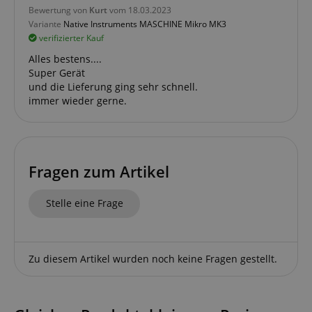
Bewertung von
Kurt
vom 18.03.2023
Variante
Native Instruments MASCHINE Mikro MK3
session-token
Amazon
verifizierter Kauf
.amazon.com
Alles bestens....
Super Gerät
und die Lieferung ging sehr schnell.
language
www.kirstein.de
immer wieder gerne.
Fragen zum Artikel
Stelle eine Frage
Zu diesem Artikel wurden noch keine Fragen gestellt.
VISITOR_PRIVACY_METADATA
YouTube
.youtube.com