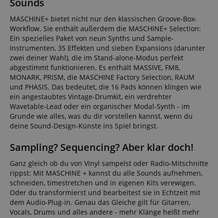
Sounds
MASCHINE+ bietet nicht nur den klassischen Groove-Box-
Workflow. Sie enthält außerdem die MASCHINE+ Selection:
Ein spezielles Paket von neun Synths und Sample-
Instrumenten, 35 Effekten und sieben Expansions (darunter
zwei deiner Wahl), die im Stand-alone-Modus perfekt
abgestimmt funktionieren. Es enthält MASSIVE, FM8,
MONARK, PRISM, die MASCHINE Factory Selection, RAUM
und PHASIS. Das bedeutet, die 16 Pads können klingen wie
ein angestaubtes Vintage-Drumkit, ein verdrehter
Wavetable-Lead oder ein organischer Modal-Synth - im
Grunde wie alles, was du dir vorstellen kannst, wenn du
deine Sound-Design-Künste ins Spiel bringst.
Sampling? Sequencing? Aber klar doch!
Ganz gleich ob du von Vinyl sampelst oder Radio-Mitschnitte
rippst: Mit MASCHINE + kannst du alle Sounds aufnehmen,
schneiden, timestretchen und in eigenen Kits verewigen.
Oder du transformierst und bearbeitest sie in Echtzeit mit
dem Audio-Plug-in. Genau das Gleiche gilt für Gitarren,
Vocals, Drums und alles andere - mehr Klänge heißt mehr