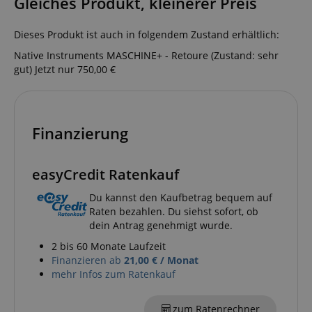
Gleiches Produkt, kleinerer Preis
Dieses Produkt ist auch in folgendem Zustand erhältlich:
Native Instruments MASCHINE+ - Retoure (Zustand: sehr
gut)
Jetzt nur 750,00 €
Finanzierung
easyCredit Ratenkauf
Anbieter /
Du kannst den Kaufbetrag bequem auf
Cookie
Laufzeit
Beschreibung
Anbieter /
Domain
Cookie
Laufzeit
Beschreibung
Raten bezahlen. Du siehst sofort, ob
Domain
Anbieter /
Cookie
Laufzeit
Beschreibun
dein Antrag genehmigt wurde.
_ga_05SB53N1CH
.kirstein.de
1 Jahr 1
This cookie is use
Domain
Monat
by Google
xp
reco.kirstein.de
1 Jahr
Dieses Cookie die
Analytics to persis
2 bis 60 Monate Laufzeit
zur Optimierung
_fbp
2
Wird von Fa
Meta Platform
session state.
der
Monate
verwendet, u
Inc.
Finanzieren ab
21,00 € / Monat
Nutzererfahrung,
4
Reihe von
.kirstein.de
mehr Infos zum Ratenkauf
cdv
reco.kirstein.de
1 Jahr
Dieses Cookie
indem
Wochen
Werbeproduk
wird verwendet,
Nutzereinstellung
liefern, z. B. 
um
und Interaktionen
Gebote von
Besuchsstatistike
verfolgt werden,
Werbekunden 
zum Ratenrechner