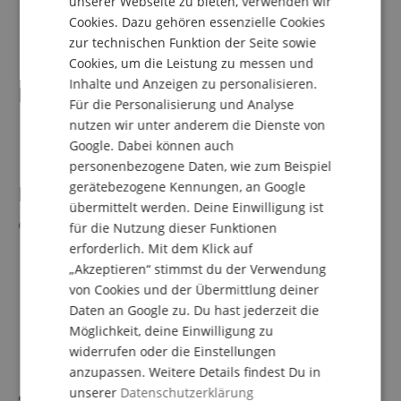
unserer Webseite zu bieten, verwenden wir
Software und die enthaltene Library, 24 GB freier
Cookies. Dazu gehören essenzielle Cookies
FRENCH
Speicher für MASCHINE+ Selection.
zur technischen Funktion der Seite sowie
ITALIAN
Cookies, um die Leistung zu messen und
Inhalte und Anzeigen zu personalisieren.
SPANISH
Lieferumfang
Für die Personalisierung und Analyse
nutzen wir unter anderem die Dienste von
1 x Native Instruments MASCHINE+
Google. Dabei können auch
personenbezogene Daten, wie zum Beispiel
gerätebezogene Kennungen, an Google
Passendes Zubehör
(Nicht im Lieferumfang
übermittelt werden. Deine Einwilligung ist
enthalten)
für die Nutzung dieser Funktionen
erforderlich. Mit dem Klick auf
Schulz MIDI 3 MIDI Kabel 3 m
„Akzeptieren“ stimmst du der Verwendung
Pronomic INSTS-A-3 Stereo-Klinkenkabel mit
von Cookies und der Übermittlung deiner
Winkelstecker 3 m
Daten an Google zu. Du hast jederzeit die
Decksaver NI Maschine MK3/+
Möglichkeit, deine Einwilligung zu
Pronomic KH-6093 BK Studio-Kopfhörer Schwarz
widerrufen oder die Einstellungen
Sonero USB 2.0 Kabel A auf B Druckerkabel 1,5m
anzupassen. Weitere Details findest Du in
unserer
Datenschutzerklärung