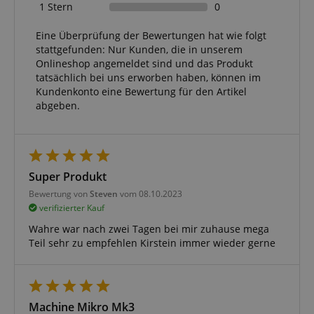
Datenschutzerklärung
1 Stern
0
Eine Überprüfung der Bewertungen hat wie folgt
CookieScriptConsent
CookieScript
stattgefunden: Nur Kunden, die in unserem
.kirstein.de
Onlineshop angemeldet sind und das Produkt
tatsächlich bei uns erworben haben, können im
Kundenkonto eine Bewertung für den Artikel
abgeben.
session-id-apay
Amazon
.amazon.com
Super Produkt
Bewertung von
Steven
vom 08.10.2023
verifizierter Kauf
Wahre war nach zwei Tagen bei mir zuhause mega
Teil sehr zu empfehlen Kirstein immer wieder gerne
CrossDomainCookieScriptConsent_389
.crossdomain.cookie-
script.com
sid_key
www.kirstein.de
Machine Mikro Mk3