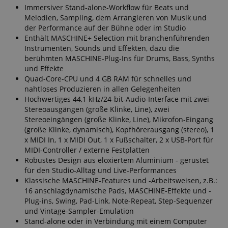
Immersiver Stand-alone-Workflow für Beats und
Melodien, Sampling, dem Arrangieren von Musik und
der Performance auf der Bühne oder im Studio
Enthält MASCHINE+ Selection mit branchenführenden
Instrumenten, Sounds und Effekten, dazu die
berühmten MASCHINE-Plug-Ins für Drums, Bass, Synths
und Effekte
Quad-Core-CPU und 4 GB RAM für schnelles und
nahtloses Produzieren in allen Gelegenheiten
Hochwertiges 44,1 kHz/24-bit-Audio-Interface mit zwei
Stereoausgängen (große Klinke, Line), zwei
Stereoeingängen (große Klinke, Line), Mikrofon-Eingang
(große Klinke, dynamisch), Kopfhörerausgang (stereo), 1
x MIDI In, 1 x MIDI Out, 1 x Fußschalter, 2 x USB-Port für
MIDI-Controller / externe Festplatten
Robustes Design aus eloxiertem Aluminium - gerüstet
für den Studio-Alltag und Live-Performances
Klassische MASCHINE-Features und -Arbeitsweisen, z.B.:
16 anschlagdynamische Pads, MASCHINE-Effekte und -
Plug-ins, Swing, Pad-Link, Note-Repeat, Step-Sequenzer
und Vintage-Sampler-Emulation
Stand-alone oder in Verbindung mit einem Computer