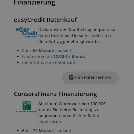
Finanzierung
sid_key
www.kirstein.de
easyCredit Ratenkauf
Du kannst den Kaufbetrag bequem auf
session-token
Amazon
Raten bezahlen. Du siehst sofort, ob
.amazon.com
dein Antrag genehmigt wurde.
2 bis 60 Monate Laufzeit
Finanzieren ab
22,00 € / Monat
language
www.kirstein.de
mehr Infos zum Ratenkauf
zum Ratenrechner
ConsorsFinanz Finanzierung
Ab einem Warenwert von 100,00€
kannst Du deine Bestellung zu
bequemen monatlichen Raten
finanzieren.
6 bis 72 Monate Laufzeit