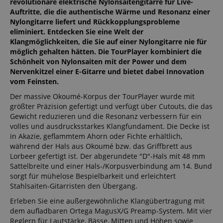
revolutionäre elektrische Nylonsaitengitarre für Live-
Auftritte, die die authentische Wärme und Resonanz einer
Nylongitarre liefert und Rückkopplungsprobleme
eliminiert. Entdecken Sie eine Welt der
Klangmöglichkeiten, die Sie auf einer Nylongitarre nie für
möglich gehalten hätten. Die TourPlayer kombiniert die
Schönheit von Nylonsaiten mit der Power und dem
Nervenkitzel einer E-Gitarre und bietet dabei Innovation
vom Feinsten.
Der massive Okoumé-Korpus der TourPlayer wurde mit
größter Präzision gefertigt und verfügt über Cutouts, die das
Gewicht reduzieren und die Resonanz verbessern für ein
volles und ausdrucksstarkes Klangfundament. Die Decke ist
in Akazie, geflammtem Ahorn oder Fichte erhältlich,
während der Hals aus Okoumé bzw. das Griffbrett aus
Lorbeer gefertigt ist. Der abgerundete "D"-Hals mit 48 mm
Sattelbreite und einer Hals-/Korpusverbindung am 14. Bund
sorgt für mühelose Bespielbarkeit und erleichtert
Stahlsaiten-Gitarristen den Übergang.
Erleben Sie eine außergewöhnliche Klangübertragung mit
dem aufladbaren Ortega MagusX/G Preamp-System. Mit vier
Reglern für Lautstärke, Bässe, Mitten und Höhen sowie