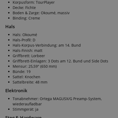
Korpusform: TourPlayer
Decke: Fichte
Boden & Zarge: Okoumé, massiv
Binding: Creme
Hals
Hals: Okoumé
Hals-Profil: D
Hals-Korpus-Verbindung: am 14. Bund
Hals-Finish: matt
Griffbrett: Lorbeer
Griffbrett-Einlagen: 3 Dots am 12. Bund und Side Dots
Mensur: 25,59" (650 mm)
Bünde: 19
Sattel: Knochen
Sattelbreite: 48 mm
Elektronik
Tonabnehmer: Ortega MAGUSX/G Preamp-System,
wiederaufladbar
Stimmgerät: ja
Steg & Hardware