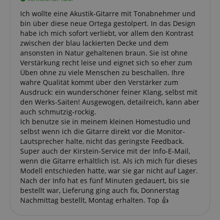
Notwendig
Statistik
Marketing
Ich wollte eine Akustik-Gitarre mit Tonabnehmer und
bin über diese neue Ortega gestolpert. In das Design
Funktional
habe ich mich sofort verliebt, vor allem den Kontrast
zwischen der blau lackierten Decke und dem
Die durch diese Services gesammelten Daten
ansonsten in Natur gehaltenen braun. Sie ist ohne
werden gebraucht, um die technische Performance
der Website zu gewährleisten, dir grundlegende
Verstärkung recht leise und eignet sich so eher zum
Einkaufs-Funktionen bereitzustellen, das Einkaufen
Üben ohne zu viele Menschen zu beschallen. Ihre
bei uns sicher zu machen und um Betrug zu
wahre Qualität kommt über den Verstärker zum
verhindern. Immer eingeschaltet.
Ausdruck: ein wunderschöner feiner Klang, selbst mit
Cookie
Anbieter / Domain
den Werks-Saiten! Ausgewogen, detailreich, kann aber
auch schmutzig-rockig.
FPGSID
.kirstein.de
Ich benutze sie in meinem kleinen Homestudio und
selbst wenn ich die Gitarre direkt vor die Monitor-
S
Lautsprecher halte, nicht das geringste Feedback.
amazon-pay-connectedAuth
Amazon
Super auch der Kirstein-Service mit der Info-E-Mail,
www.kirstein.de
wenn die Gitarre erhältlich ist. Als ich mich für dieses
Modell entschieden hatte, war sie gar nicht auf Lager.
Nach der Info hat es fünf Minuten gedauert, bis sie
bestellt war, Lieferung ging auch fix, Donnerstag
apay-session-set
Amazon.com Inc.
Nachmittag bestellt, Montag erhalten. Top 👍
www.kirstein.de