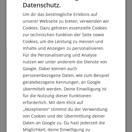
Datenschutz.
stattgefunden: Nur Kunden, die in unserem
GERMAN
Onlineshop angemeldet sind und das Produkt
Um dir das bestmögliche Erlebnis auf
tatsächlich bei uns erworben haben, können im
DUTCH
unserer Webseite zu bieten, verwenden wir
Kundenkonto eine Bewertung für den Artikel
Cookies. Dazu gehören essenzielle Cookies
abgeben.
FRENCH
zur technischen Funktion der Seite sowie
ITALIAN
Cookies, um die Leistung zu messen und
Inhalte und Anzeigen zu personalisieren.
SPANISH
Für die Personalisierung und Analyse
Erster Eindruck
nutzen wir unter anderem die Dienste von
Bewertung von
Slawomir
vom 08.12.2025
Google. Dabei können auch
Variante
Ortega TourPlayer Deluxe Ahorn
personenbezogene Daten, wie zum Beispiel
verifizierter Kauf
gerätebezogene Kennungen, an Google
Die Gitarre ist top. Klingt sehr schön, das Griffbrett ist
übermittelt werden. Deine Einwilligung ist
sehr komfortabel was bei Gitarren dieser Klasse nicht
für die Nutzung dieser Funktionen
immer Standard ist. Nur zu empfehlen 😍
erforderlich. Mit dem Klick auf
„Akzeptieren“ stimmst du der Verwendung
von Cookies und der Übermittlung deiner
Daten an Google zu. Du hast jederzeit die
Tolle Gitarre - Optisch wie technisch super
Möglichkeit, deine Einwilligung zu
Bewertung von
Jörg
vom 26.04.2024