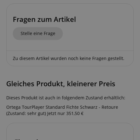
Fragen zum Artikel
Google-
Datenschutzerklärung
Stelle eine Frage
CookieScriptConsent
CookieScript
.kirstein.de
Zu diesem Artikel wurden noch keine Fragen gestellt.
Gleiches Produkt, kleinerer Preis
session-id-apay
Amazon
.amazon.com
Dieses Produkt ist auch in folgendem Zustand erhältlich:
Ortega TourPlayer Standard Fichte Schwarz - Retoure
(Zustand: sehr gut)
Jetzt nur 351,50 €
CrossDomainCookieScriptConsent_389
.crossdomain.cookie-
script.com