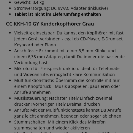
Gewicht: 3,4 kg
Stromversorgung: DC 9V/AC Adapter (inklusive)
CookieScriptConsent
CookieScript
Tablet ist nicht im Lieferumfang enthalten
.kirstein.de
CC KKH-10 GY Kinderkopfhörer Grau
Vielseitig einsetzbar: Du kannst den Kopfhörer mit fast
jedem Gerät verbinden - egal ob CD-Player, E-Drumset,
Keyboard oder Piano
Anschlüsse: Er kommt mit einer 3,5 mm Klinke und
einem 6,35 mm Adapter, damit Du immer die passende
session-id-apay
Amazon
Verbindung hast
.amazon.com
Mikrofon für Freisprechfunktion: Ideal für Telefonate
und Videoanrufe, ermöglicht klare Kommunikation
Multifunktionstaste: Übernimm die Kontrolle mit nur
einem Knopfdruck - Musik abspielen, pausieren oder
Anrufe annehmen
Musiksteuerung: Nächster Titel? Einfach zweimal
CrossDomainCookieScriptConsent_389
.crossdomain.cookie-
drücken! Vorheriger Titel? Dreimal drücken
script.com
Anrufe: Mit der Multifunktionstaste kannst Du Anrufe
sid_key
www.kirstein.de
ganz leicht annehmen, beenden oder sogar ablehnen
Stummschalten: Mit einem Klick das Mikrofon
stummschalten und wieder aktivieren