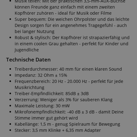
Musik teilen: Mit der praktischen 3,5-mm-AUX-Buchse
session-token
Amazon
können Freunde ganz einfach mit einem zweiten
.amazon.com
Kopfhörer zuhören - ideal für Musik oder Filme
Super bequem: Die weichen Ohrpolster und das leichte
Design sorgen für ein angenehmes Tragegefühl - auch
language
www.kirstein.de
bei langer Nutzung
Robust & stylisch: Der Kopfhörer ist strapazierfähig und
in einem coolen Grau gehalten - perfekt für Kinder und
Jugendliche
Technische Daten
Treiberdurchmesser: 40 mm für einen klaren Sound
Impedanz: 32 Ohm ± 15%
Frequenzbereich: 20 Hz - 20.000 Hz - perfekt für jede
Musikrichtung
Treiber-Empfindlichkeit: 85dB ± 3dB
Verzerrung: Weniger als 3% für sauberen Klang
Maximale Leistung: 30 mW
Mikrofonempfindlichkeit: -40 dB ± 3 dB - damit Deine
VISITOR_PRIVACY_METADATA
YouTube
Stimme immer gut gehört wird
.youtube.com
Kabellänge: 1,5 m - genug Spielraum für Bewegung
Stecker: 3,5 mm Klinke + 6,35 mm Adapter