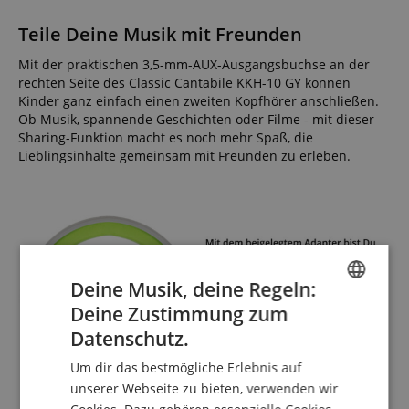
Teile Deine Musik mit Freunden
Mit der praktischen 3,5-mm-AUX-Ausgangsbuchse an der
rechten Seite des Classic Cantabile KKH-10 GY können
Kinder ganz einfach einen zweiten Kopfhörer anschließen.
Ob Musik, spannende Geschichten oder Filme - mit dieser
Sharing-Funktion macht es noch mehr Spaß, die
Lieblingsinhalte gemeinsam mit Freunden zu erleben.
Deine Musik, deine Regeln:
Deine Zustimmung zum
ENGLISH
Datenschutz.
GERMAN
Um dir das bestmögliche Erlebnis auf
DUTCH
unserer Webseite zu bieten, verwenden wir