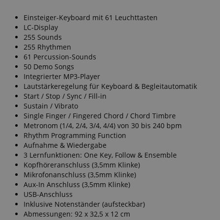
werden gebraucht, um die technische Performance
der Website zu gewährleisten, dir grundlegende
Einsteiger-Keyboard mit 61 Leuchttasten
Einkaufs-Funktionen bereitzustellen, das Einkaufen
LC-Display
bei uns sicher zu machen und um Betrug zu
255 Sounds
verhindern. Immer eingeschaltet.
255 Rhythmen
Cookie
Anbieter / Domain
61 Percussion-Sounds
50 Demo Songs
FPGSID
.kirstein.de
Integrierter MP3-Player
Lautstärkeregelung für Keyboard & Begleitautomatik
S
Start / Stop / Sync / Fill-in
amazon-pay-connectedAuth
Amazon
Sustain / Vibrato
www.kirstein.de
Single Finger / Fingered Chord / Chord Timbre
Metronom (1/4, 2/4, 3/4, 4/4) von 30 bis 240 bpm
Rhythm Programming Function
Aufnahme & Wiedergabe
apay-session-set
Amazon.com Inc.
3 Lernfunktionen: One Key, Follow & Ensemble
www.kirstein.de
Kopfhöreranschluss (3,5mm Klinke)
Mikrofonanschluss (3,5mm Klinke)
Aux-In Anschluss (3,5mm Klinke)
USB-Anschluss
Google-
Inklusive Notenständer (aufsteckbar)
Datenschutzerklärung
Abmessungen: 92 x 32,5 x 12 cm