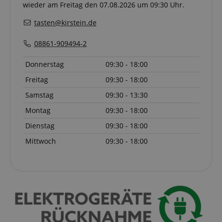
Funktionalitä
wieder am Freitag den 07.08.2026 um 09:30 Uhr.
Website-Benu
speichern un
tasten@kirstein.de
verfolgen, um
Browser-Erfa
verbessern. 
08861-909494-2
auch an der 
von Analyse
beteiligt sein
Donnerstag
09:30 - 18:00
messen, wie 
mit den Funk
Freitag
09:30 - 18:00
der Website
interagieren.
Samstag
09:30 - 13:30
_uetvid
1 Jahr
Dies ist ein C
Microsoft
das von Micr
Corporation
Montag
09:30 - 18:00
Bing Ads ver
.kirstein.de
wird und ein 
Dienstag
09:30 - 18:00
Cookie ist. Es
ermöglicht un
Mittwoch
09:30 - 18:00
einem Benutz
Kontakt zu tr
zuvor unsere
besucht hat.