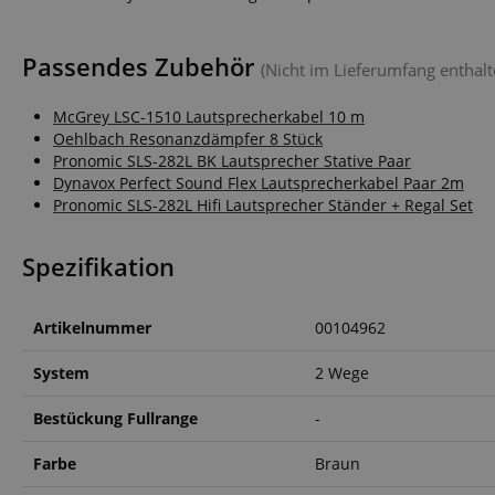
FPGSID
Passendes Zubehör
(Nicht im Lieferumfang enthalt
amazon-pay-conne
McGrey LSC-1510 Lautsprecherkabel 10 m
Oehlbach Resonanzdämpfer 8 Stück
Pronomic SLS-282L BK Lautsprecher Stative Paar
apay-session-set
Dynavox Perfect Sound Flex Lautsprecherkabel Paar 2m
Pronomic SLS-282L Hifi Lautsprecher Ständer + Regal Set
Spezifikation
CookieScriptConse
Artikelnummer
00104962
System
2 Wege
session-id-apay
Bestückung Fullrange
-
Farbe
Braun