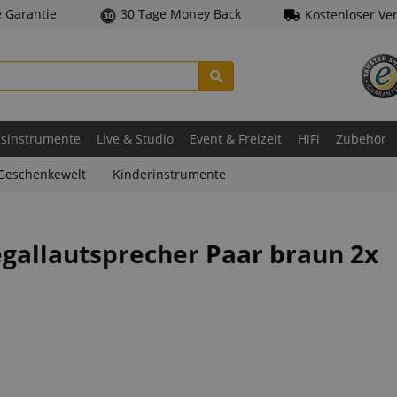
e Garantie
30 Tage Money Back
Kostenloser Ve
asinstrumente
Live & Studio
Event & Freizeit
HiFi
Zubehör
Geschenkewelt
Kinderinstrumente
egallautsprecher Paar braun 2x