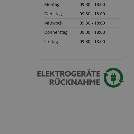
serve user session
Montag
09:30 - 18:00
.
Dienstag
09:30 - 18:00
Mittwoch
09:30 - 18:00
azon Pay verbunden
thentifizierungs-
Donnerstag
09:30 - 18:00
 sicher zu
Freitag
09:30 - 18:00
azon Pay gesetzt.
om Server
en zu Aktivitäten
ichern, sodass
 weitermachen
iten des Servers
ookie-Script.com-
 für Besucher-
s Cookie-Banner von
ordnungsgemäß
erwaltung der
site, insbesondere
em
sicheres und
is zu gewährleisten.