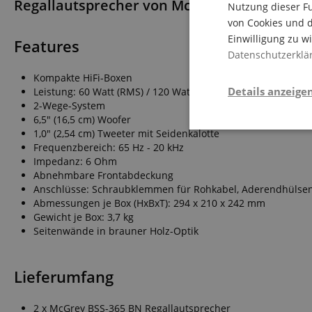
Regallautsprecher von McGrey!
Nutzung dieser Fu
von Cookies und d
Einwilligung zu w
Features
Datenschutzerklä
Kompakte HiFi-Boxen
Details anzeige
Leistung: 60 Watt (RMS) / 120 Watt (Peak)
2-Wege-System
6,5" (16,5 cm) Woofer
Notwendi
1,0" (2,54 cm) Tweeter mit Seidenkalotte
Frequenzbereich: 65 Hz - 20 kHz
Impedanz: 6 Ohm
Abnehmbare Frontabdeckung
Anschlüsse: Schraubklemmen für Rohkabel, Aderendhülse
Abmessungen je Box (HxBxT): 294 x 210 x 242 mm
Gewicht je Box: 3,7 kg
Seitenwände in brauner Holz-Optik
Die durch diese Serv
dir grundlegende Ein
Lieferumfang
Immer eingeschaltet.
Cookie
2 x McGrey BSS-365 BN Regallautsprecher