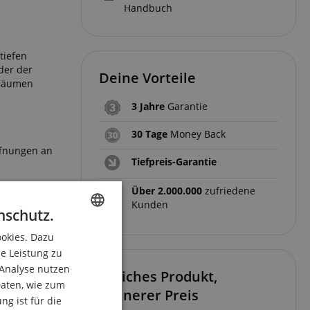
Handbuch
tiefen
eder der
Deine Vorteile
 Räumen
3 Jahre
Garantie
30 Tage
Money Back
ffnungen an
Tiefpreis-Garantie
achste Art
Über 2.000.000
zufriedene
Kunden
nschutz.
ookies. Dazu
ENGLISH
ene oder
ie Leistung zu
GERMAN
 Analyse nutzen
Gleiches Produkt,
DUTCH
aten, wie zum
kleinerer Preis
g ist für die
FRENCH