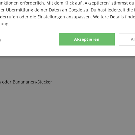
nktionen erforderlich. Mit dem Klick auf „Akzeptieren“ stimmst 
er Übermittlung deiner Daten an Google zu. Du hast jederzeit die 
iderrufen oder die Einstellungen anzupassen. Weitere Details find
rung
n
Akzeptieren
A
g
Statistik
Marketing
n oder Banananen-Stecker
Notwendig
Statistik
Marketing
Funktional
ices gesammelten Daten werden gebraucht, um die technische Performance der Website
kaufs-Funktionen bereitzustellen, das Einkaufen bei uns sicher zu machen und um Bet
Anbieter / Domain
Laufzeit
Beschreibung