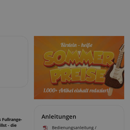
Anleitungen
 Fullrange-
st - die
Bedienungsanleitung /