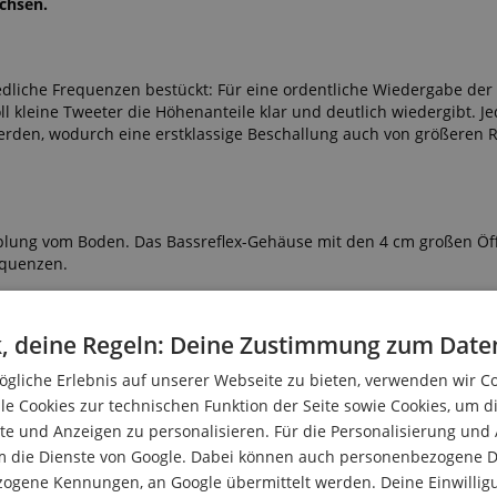
achsen.
dliche Frequenzen bestückt: Für eine ordentliche Wiedergabe der 
oll kleine Tweeter die Höhenanteile klar und deutlich wiedergibt. J
werden, wodurch eine erstklassige Beschallung auch von größeren
pplung vom Boden. Das Bassreflex-Gehäuse mit den 4 cm großen Ö
equenzen.
weiteres Detail fürs Auge: Die Frontbespannungen können auf einf
ht.
, deine Regeln: Deine Zustimmung zum Date
gliche Erlebnis auf unserer Webseite zu bieten, verwenden wir C
 oder Banananen-Stecker können natürlich auch bereits vorhand
le Cookies zur technischen Funktion der Seite sowie Cookies, um d
zt werden.
e und Anzeigen zu personalisieren. Für die Personalisierung und
m die Dienste von Google. Dabei können auch personenbezogene D
ige Einsatzmöglichkeiten - das sind die
zogene Kennungen, an Google übermittelt werden. Deine Einwilligun