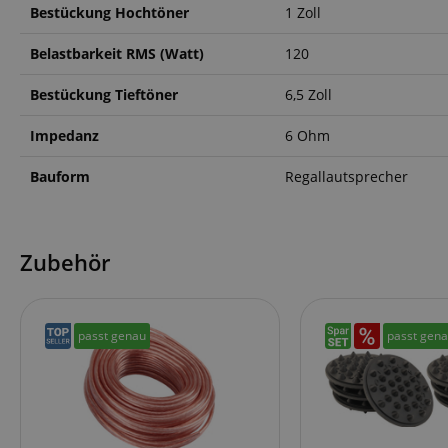
CrossDomainCookie
Bestückung Hochtöner
1 Zoll
sid_key
Belastbarkeit RMS (Watt)
120
Bestückung Tieftöner
6,5 Zoll
session-token
Impedanz
6 Ohm
language
Bauform
Regallautsprecher
Zubehör
VISITOR_PRIVACY_
passt genau
passt gen