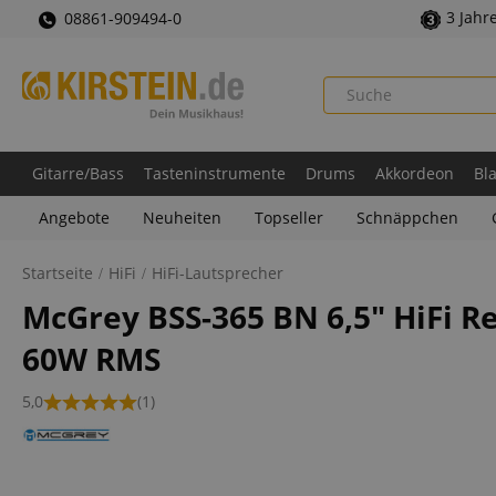
3 Jahr
08861-909494-0
Gitarre/Bass
Tasteninstrumente
Drums
Akkordeon
Bl
Angebote
Neuheiten
Topseller
Schnäppchen
Startseite
HiFi
HiFi-Lautsprecher
McGrey BSS-365 BN 6,5" HiFi R
60W RMS
5,0
(1)