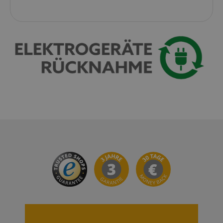
session-id-apay
Amazon
.amazon.com
CrossDomainCookieScriptConsent_389
.crossdomain.cookie-
script.com
sid_key
www.kirstein.de
session-token
Amazon
.amazon.com
language
www.kirstein.de