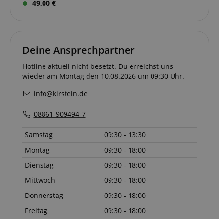
49,00 €
S
amazon-pay-connectedAuth
Amazon
www.kirstein.de
Deine Ansprechpartner
Hotline aktuell nicht besetzt. Du erreichst uns
apay-session-set
wieder am Montag den 10.08.2026 um 09:30 Uhr.
Amazon.com Inc.
www.kirstein.de
info@kirstein.de
08861-909494-7
Google-
Samstag
09:30 - 13:30
Datenschutzerklärung
Montag
09:30 - 18:00
Dienstag
09:30 - 18:00
CookieScriptConsent
CookieScript
.kirstein.de
Mittwoch
09:30 - 18:00
Donnerstag
09:30 - 18:00
Freitag
09:30 - 18:00