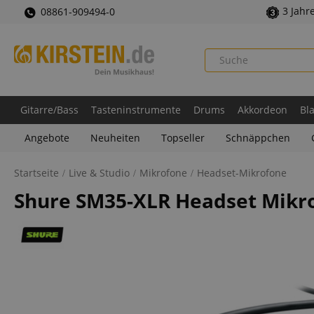
3 Jahr
08861-909494-0
Gitarre/Bass
Tasteninstrumente
Drums
Akkordeon
Bl
Angebote
Neuheiten
Topseller
Schnäppchen
Startseite
Live & Studio
Mikrofone
Headset-Mikrofone
Shure SM35-XLR Headset Mikr