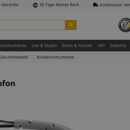
e Garantie
30 Tage Money Back
Kostenloser Ve
asinstrumente
Live & Studio
Event & Freizeit
HiFi
Zubehör
Geschenkewelt
Kinderinstrumente
ofon