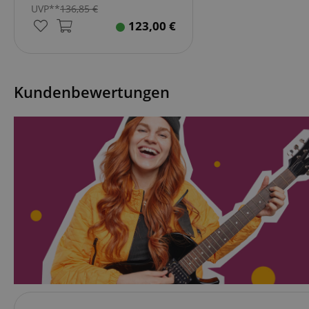
CrossDomainCookie
UVP**
136,85
€
123,00
€
sid_key
session-token
Kundenbewertungen
language
VISITOR_PRIVACY_