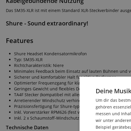
Kabelgebundende Nutzung
Das SM35-XLR ist mit einem Standard XLR-Steckverbinder ausge
Shure - Sound extraordinary!
Features
Shure Headset Kondensatormikrofon
Typ: SM35-XLR
Richtcharakteristik: Niere
Minimales Feedback beim Einsatz auf lauten Bühnen und 
Sicherer und komfortabler Halt für aktive Performer
Optimierter Frequenzgang für klare Stimmwiedergabe
Geringes Gewicht und flexibles Design für hohen Tragekom
Deine Musik
TA4F Stecker (kompatibel mit allen Shure Taschensendern)
Um dir das bestmö
Arretierender Windschutz verhindert Popplaute, Atem- un
Präzisionsfertigung für Shure-typische Robustheit und Pe
gehören essenziel
Inkl. Vorverstärker RPM626 (fest verbunden)
messen und Inhalt
Inkl. 2 x Schaumstoff-Windschutz
wir unter andere
Technische Daten
Beispiel gerätebe