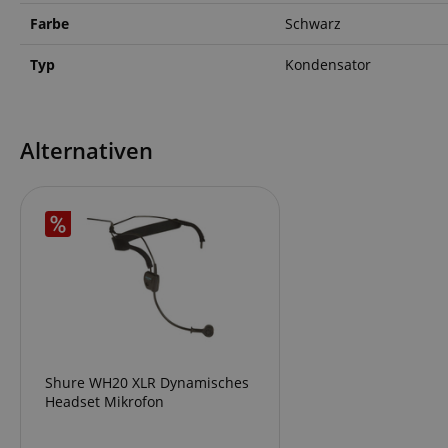
FPGSID
Farbe
Schwarz
Typ
Kondensator
amazon-pay-conne
Alternativen
apay-session-set
CookieScriptConse
session-id-apay
Shure WH20 XLR Dynamisches
Headset Mikrofon