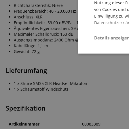
Nutzung dieser Fu
Richtcharakteristik: Niere
von Cookies und d
Frequenzbereich: 40 - 20.000 Hz
Einwilligung zu w
Anschluss: XLR
Empfindlichkeit: -59.00 dBV/Pa - 1.10 mV/Pa
Datenschutzerklä
Äquivalentes Eigenrauschen: 39 dB
Maximaler Schalldruck: 153 dB
Details anzeige
Ausgangsimpedanz: 2400 Ohm @ 1kHz
Kabellänge: 1,1 m
Gewicht: 72 g
Notwendi
Lieferumfang
1 x Shure SM35 XLR Headset Mikrofon
1 x Schaumstoff Windschutz
Die durch diese Serv
Spezifikation
dir grundlegende Ein
Immer eingeschaltet.
Artikelnummer
00083389
Cookie