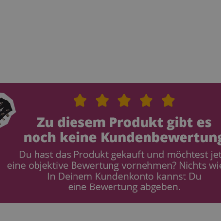
ScriptConsent_389
.crossdomain.cookie-
1 Jahr 1
script.com
Monat
www.kirstein.de
Session
Dieses Cookie wird verwe
Benutzersitzungszustand 
Seitenanforderungen zu er
11
Dieses Cookie dient der A
Amazon
Monate 4
einer anonymisierten Nutz
.amazon.com
Wochen
den Server.
www.kirstein.de
Session
Es gibt viele verschiedene
die mit diesem Namen ver
Allgemeinen wird ein detail
die Verwendung auf einer
Website empfohlen. In den
wird es jedoch wahrschein
von Spracheinstellungen 
möglicherweise Inhalte in
Sprache bereitzustellen. 
ICC-Kategorie basiert auf
METADATA
5 Monate
Dieses Cookie dient der S
YouTube
4 Wochen
Einwilligungs- und
.youtube.com
Datenschutzbestimmungen
ihre Interaktion mit der We
Daten über die Einwilligu
Bezug auf verschiedene
Datenschutzrichtlinien und
um sicherzustellen, dass i
zukünftigen Sitzungen gee