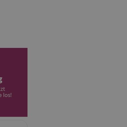
ndet, um den
über
halten.
ufrechterhaltung
ersitzung durch
 Arten von Cookies,
knüpft sind. Im
lierterer Blick auf
 bestimmten
 meisten Fällen
lich zum Speichern
verwendet, um
 der gespeicherten
Die hier angegebene
 dieser Verwendung.
peicherung der
 des Nutzers für
bsite. Es erfasst
ng des Besuchers in
 -einstellungen,
hre Präferenzen in
hrt werden.