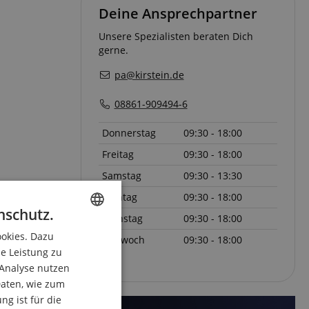
Deine Ansprechpartner
Unsere Spezialisten beraten Dich
gerne.
pa@kirstein.de
08861-909494-6
Donnerstag
09:30 - 18:00
Freitag
09:30 - 18:00
Samstag
09:30 - 13:30
Montag
09:30 - 18:00
nschutz.
Dienstag
09:30 - 18:00
ookies. Dazu
ENGLISH
Mittwoch
09:30 - 18:00
ie Leistung zu
GERMAN
 Analyse nutzen
DUTCH
aten, wie zum
g ist für die
FRENCH