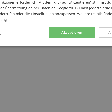
nktionen erforderlich. Mit dem Klick auf „Akzeptieren“ stimmst 
er Übermittlung deiner Daten an Google zu. Du hast jederzeit die 
iderrufen oder die Einstellungen anzupassen. Weitere Details find
rung
n
Akzeptieren
A
g
Statistik
Marketing
Notwendig
Statistik
Marketing
Funktional
ices gesammelten Daten werden gebraucht, um die technische Performance der Website
kaufs-Funktionen bereitzustellen, das Einkaufen bei uns sicher zu machen und um Bet
Anbieter / Domain
Laufzeit
Beschreibung