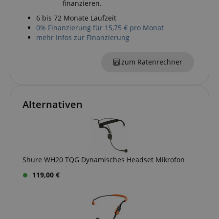
finanzieren.
amazon-pay-connectedAuth
Amazon
6 bis 72 Monate Laufzeit
www.kirstein.de
0% Finanzierung für 15,75 € pro Monat
mehr Infos zur Finanzierung
apay-session-set
Amazon.com Inc.
zum Ratenrechner
www.kirstein.de
Alternativen
Google-
Datenschutzerklärung
CookieScriptConsent
CookieScript
.kirstein.de
Shure WH20 TQG Dynamisches Headset Mikrofon
119,00 €