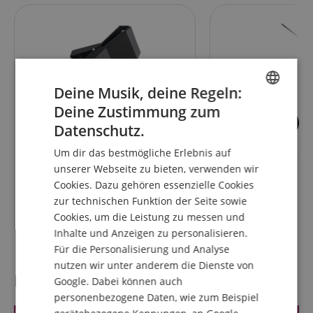
Deine Musik, deine Regeln:
Deine Zustimmung zum
ENGLISH
5
16
Datenschutz.
GERMAN
Kirstein Mikroklemme mit
Pronomic MS-15 P
Um dir das bestmögliche Erlebnis auf
Feder
Mikrofonstativ mi
DUTCH
Schwarz
unserer Webseite zu bieten, verwenden wir
Cookies. Dazu gehören essenzielle Cookies
FRENCH
zur technischen Funktion der Seite sowie
ITALIAN
6,90
€
Cookies, um die Leistung zu messen und
Inhalte und Anzeigen zu personalisieren.
SPANISH
Für die Personalisierung und Analyse
nutzen wir unter anderem die Dienste von
Kundenbewertungen
Google. Dabei können auch
personenbezogene Daten, wie zum Beispiel