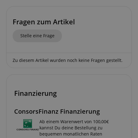
Funktional
Fragen zum Artikel
Stelle eine Frage
Zu diesem Artikel wurden noch keine Fragen gestellt.
Notwendig
Statistik
Marketing
Funktional
Die durch diese Services gesammelten Daten
werden gebraucht, um die technische Performance
der Website zu gewährleisten, dir grundlegende
Finanzierung
Einkaufs-Funktionen bereitzustellen, das Einkaufen
bei uns sicher zu machen und um Betrug zu
verhindern. Immer eingeschaltet.
ConsorsFinanz Finanzierung
Cookie
Anbieter / Domain
Ab einem Warenwert von 100,00€
FPGSID
.kirstein.de
kannst Du deine Bestellung zu
bequemen monatlichen Raten
S