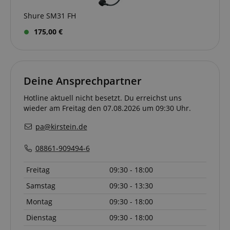
session-id-apay
Amazon
.amazon.com
Shure SM31 FH
175,00 €
Deine Ansprechpartner
CrossDomainCookieScriptConsent_389
.crossdomain.cookie-
script.com
Hotline aktuell nicht besetzt. Du erreichst uns
sid_key
www.kirstein.de
wieder am Freitag den 07.08.2026 um 09:30 Uhr.
pa@kirstein.de
session-token
Amazon
08861-909494-6
.amazon.com
Freitag
09:30 - 18:00
Samstag
09:30 - 13:30
language
www.kirstein.de
Montag
09:30 - 18:00
Dienstag
09:30 - 18:00