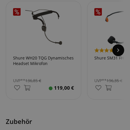
2
Shure WH20 TQG Dynamisches
Shure SM31 FH
Headset Mikrofon
UVP**
136,85
€
UVP**
196,35
€
119,00
€
Zubehör