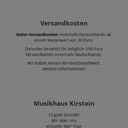
_uetvid
1 Jahr
Dies ist ein C
Microsoft
das von Micr
Corporation
Bing Ads ver
.kirstein.de
wird und ein 
Cookie ist. Es
Versandkosten
ermöglicht un
einem Benutz
Kontakt zu tr
Keine Versandkosten
innerhalb Deutschlands ab
zuvor unsere
besucht hat.
einem Warenwert von 29 Euro.
Darunter bezahlst Du lediglich 3,90 Euro
Versandkosten innerhalb Deutschlands.
Wir haben keinen Mindestbestellwert.
weitere Informationen
Musikhaus Kirstein
10 gute Gründe!
Wir über uns
Virtuelle 360°-Tour