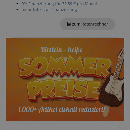
session-id-apay
Amazon
0% Finanzierung für 32,59 € pro Monat
.amazon.com
mehr Infos zur Finanzierung
zum Ratenrechner
CrossDomainCookieScriptConsent_389
.crossdomain.cookie-
script.com
sid_key
www.kirstein.de
session-token
Amazon
.amazon.com
language
www.kirstein.de