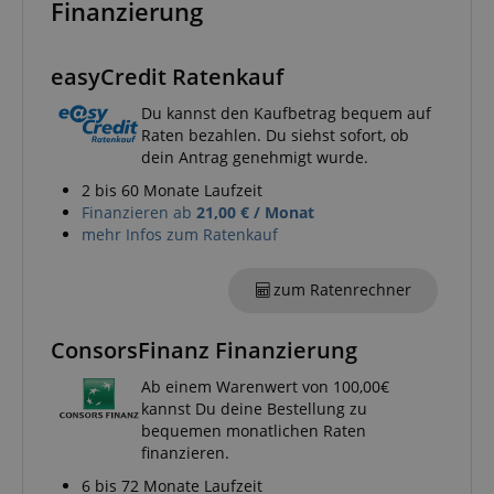
Finanzierung
amazon-pay-connectedAuth
Amazon
www.kirstein.de
easyCredit Ratenkauf
Du kannst den Kaufbetrag bequem auf
apay-session-set
Amazon.com Inc.
Raten bezahlen. Du siehst sofort, ob
www.kirstein.de
dein Antrag genehmigt wurde.
2 bis 60 Monate Laufzeit
Finanzieren ab
21,00 € / Monat
mehr Infos zum Ratenkauf
Google-
Datenschutzerklärung
zum Ratenrechner
CookieScriptConsent
CookieScript
.kirstein.de
ConsorsFinanz Finanzierung
Ab einem Warenwert von 100,00€
kannst Du deine Bestellung zu
bequemen monatlichen Raten
finanzieren.
6 bis 72 Monate Laufzeit