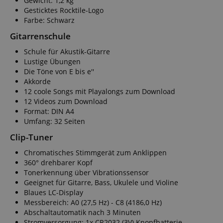
Gewicht: 1,2 kg
Gesticktes Rocktile-Logo
Farbe: Schwarz
Gitarrenschule
Schule für Akustik-Gitarre
Lustige Übungen
Die Töne von E bis e''
Akkorde
12 coole Songs mit Playalongs zum Download
12 Videos zum Download
Format: DIN A4
Umfang: 32 Seiten
Clip-Tuner
Chromatisches Stimmgerät zum Anklippen
360° drehbarer Kopf
Tonerkennung über Vibrationssensor
Geeignet für Gitarre, Bass, Ukulele und Violine
Blaues LC-Display
Messbereich: A0 (27,5 Hz) - C8 (4186,0 Hz)
Abschaltautomatik nach 3 Minuten
Stromversorgung: 1x CR2032 (3V) Knopfbatterie