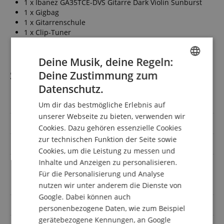
1 x Ibanez GA35TCE-DVS Gitarre Dark Violin Sunburst
1 x Gigbag
1 x Gitarrenschule
1 x Clip-Tuner
1 x Saiten
Deine Musik, deine Regeln:
Spezifikation
Deine Zustimmung zum
ENGLISH
Datenschutz.
GERMAN
Artikelnummer
00086270
Um dir das bestmögliche Erlebnis auf
DUTCH
unserer Webseite zu bieten, verwenden wir
Orientierung
Rechtshändig
Cookies. Dazu gehören essenzielle Cookies
FRENCH
zur technischen Funktion der Seite sowie
Decke
Fichte
ITALIAN
Cookies, um die Leistung zu messen und
Inhalte und Anzeigen zu personalisieren.
SPANISH
Gigbag,
Für die Personalisierung und Analyse
Sparset mit
Notenheft/DVD/Medien,
Plektren, Saiten, Stimmgerät
nutzen wir unter anderem die Dienste von
Google. Dabei können auch
Elektronik
Ja
personenbezogene Daten, wie zum Beispiel
gerätebezogene Kennungen, an Google