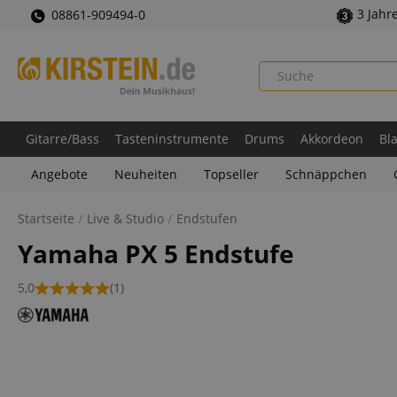
3 Jahr
08861-909494-0
Gitarre/Bass
Tasteninstrumente
Drums
Akkordeon
Bl
Angebote
Neuheiten
Topseller
Schnäppchen
Startseite
Live & Studio
Endstufen
Yamaha PX 5 Endstufe
5,0
(1)