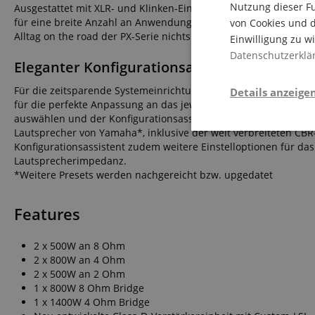
Nutzung dieser Fu
Ausgestattet mit XLR- und Klinken-Eingängen, Polklemmen, Speak
für eine breite Anzahl an Anwendungen. Dank des robusten Geh
von Cookies und d
Alltag on the road der PX-Serie nichts anhaben.
Einwilligung zu w
Datenschutzerklä
Eleganter Konfigurationsassistent
Für die zeitsparende Systemeinrichtung ermöglicht der integrie
Details anzeige
für die perfekte Anpassung an das jeweilige System - einfach 
auswählen und der Konfigurationsassistent erledigt den Rest. D
Lautsprecher von Yamaha*, inklusive der weit verbreiteten CBR-
Notwendi
Konfigurationsassistent zudem weitere Einstelloptionen für das
Lautsprecherimpedanz.
*Weitere Presets werden nachgereicht bzw. upgedatet
Features
2 x 500W an 8 Ohm
Die durch diese Serv
2 x 800W an 4 Ohm
dir grundlegende Ein
2 x 500W an 2 Ohm
Immer eingeschaltet.
1 x 800W 8 Ohm Bridge
1 x 1400W 4 Ohm Bridge
Cookie