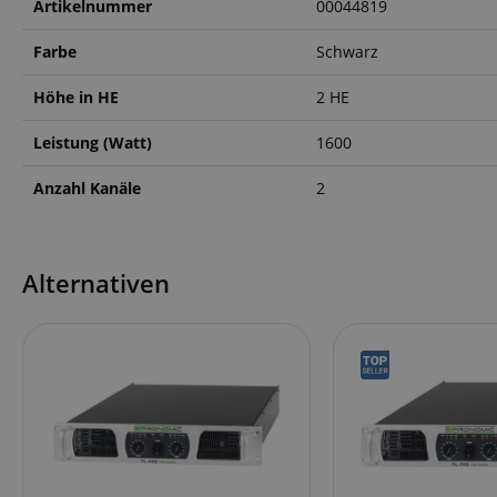
CrossDomainCookie
Artikelnummer
00044819
sid_key
Farbe
Schwarz
Höhe in HE
2 HE
session-token
Leistung (Watt)
1600
language
Anzahl Kanäle
2
Alternativen
VISITOR_PRIVACY_