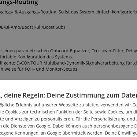
gangs-Routing
angs- & Ausgangs-Routing. So ist das System einfach konfigurierb
B/Bi-Amp/Boost Full/Boost Sub)
 einen parametrischen Onboard-Equalizer, Crossover-Filter, Dela
fortable Konfiguration des Systems.
lligente D-CONTOUR Multiband-Dynamik-Signalverarbeitung für g
ahlweise für FOH- und Monitor-Setups.
dern entgegenzukommen bietet die PX-Serie sowohl einen Basic- 
, deine Regeln: Deine Zustimmung zum Date
nerfahrenen Anwendern die einfache Konfiguration des Systems,
über jeden Klang- und Wiedergabeaspekt erhalten. Jedes PX-Mode
gliche Erlebnis auf unserer Webseite zu bieten, verwenden wir C
ine deutliche Zeitersparnis bei der Einrichtung des Systems. Zude
le Cookies zur technischen Funktion der Seite sowie Cookies, um d
re PX-Verstärker übertragen.
e und Anzeigen zu personalisieren. Für die Personalisierung und
m die Dienste von Google. Dabei können auch personenbezogene D
zogene Kennungen, an Google übermittelt werden. Deine Einwilligun