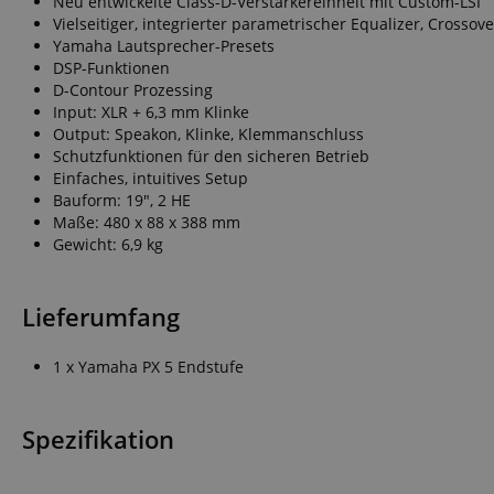
Neu entwickelte Class-D-Verstärkereinheit mit Custom-LSI
FPGSID
Vielseitiger, integrierter parametrischer Equalizer, Crossov
Yamaha Lautsprecher-Presets
DSP-Funktionen
D-Contour Prozessing
amazon-pay-conne
Input: XLR + 6,3 mm Klinke
Output: Speakon, Klinke, Klemmanschluss
Schutzfunktionen für den sicheren Betrieb
apay-session-set
Einfaches, intuitives Setup
Bauform: 19", 2 HE
Maße: 480 x 88 x 388 mm
Gewicht: 6,9 kg
CookieScriptConse
Lieferumfang
1 x Yamaha PX 5 Endstufe
session-id-apay
Spezifikation