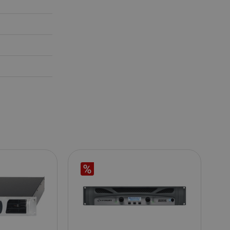
ScriptConsent_389
.crossdomain.cookie-
1 Jahr 1
script.com
Monat
www.kirstein.de
Session
Dieses Cookie wird verwe
Benutzersitzungszustand 
Seitenanforderungen zu er
11
Dieses Cookie dient der A
Amazon
Monate 4
einer anonymisierten Nutz
.amazon.com
Wochen
den Server.
www.kirstein.de
Session
Es gibt viele verschiedene
die mit diesem Namen ver
Allgemeinen wird ein detail
die Verwendung auf einer
Website empfohlen. In den
wird es jedoch wahrschein
von Spracheinstellungen 
möglicherweise Inhalte in
Sprache bereitzustellen. 
ICC-Kategorie basiert auf
METADATA
5 Monate
Dieses Cookie dient der S
YouTube
4 Wochen
Einwilligungs- und
.youtube.com
Datenschutzbestimmungen
ihre Interaktion mit der We
Daten über die Einwilligu
Bezug auf verschiedene
Datenschutzrichtlinien und
um sicherzustellen, dass i
zukünftigen Sitzungen gee