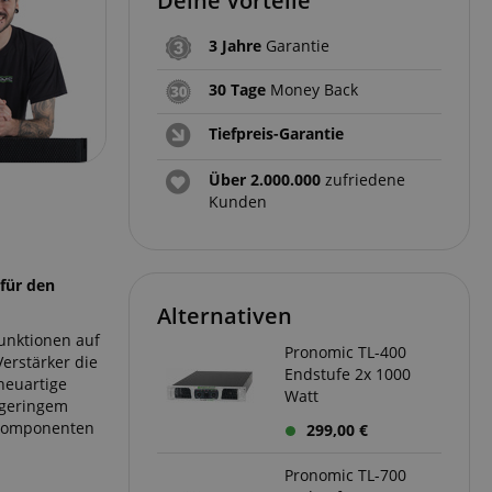
Deine Vorteile
3 Jahre
Garantie
30 Tage
Money Back
Tiefpreis-Garantie
Über 2.000.000
zufriedene
Kunden
 für den
Alternativen
Funktionen auf
Pronomic TL-400
Verstärker die
Endstufe 2x 1000
neuartige
Watt
 geringem
r Komponenten
299,00 €
Pronomic TL-700