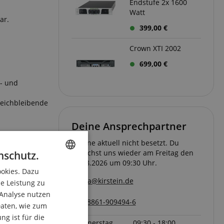
Endstufe 2x 1600
Watt
ar.
399,00 €
Crown XTI 2002
699,00 €
y- und
leichbleibende
Deine Ansprechpartner
Hotline aktuell nicht besetzt. Du
als auch
erreichst uns wieder am Freitag den
nschutz.
 während
07.08.2026 um 09:30 Uhr.
ll verfügt
ookies. Dazu
ENGLISH
pa@kirstein.de
m lassen sich
ie Leistung zu
GERMAN
 Analyse nutzen
08861-909494-6
DUTCH
aten, wie zum
g ist für die
FRENCH
Donnerstag
09:30 - 18:00