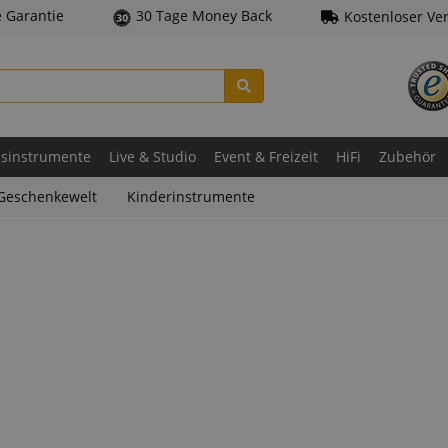
e Garantie
30 Tage Money Back
Kostenloser Ve
asinstrumente
Live & Studio
Event & Freizeit
HiFi
Zubehör
Geschenkewelt
Kinderinstrumente