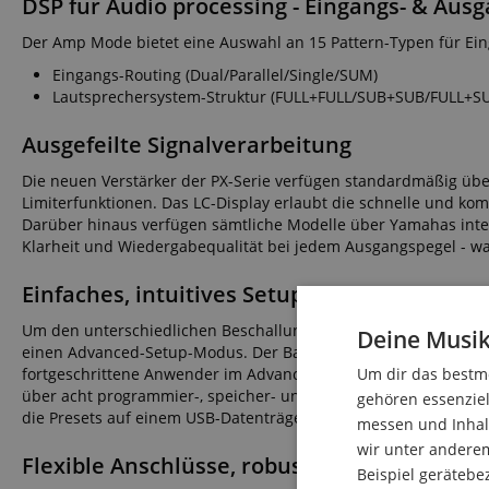
DSP für Audio processing - Eingangs- & Aus
Der Amp Mode bietet eine Auswahl an 15 Pattern-Typen für Eing
Eingangs-Routing (Dual/Parallel/Single/SUM)
Lautsprechersystem-Struktur (FULL+FULL/SUB+SUB/FULL+SU
Ausgefeilte Signalverarbeitung
Die neuen Verstärker der PX-Serie verfügen standardmäßig über
Limiterfunktionen. Das LC-Display erlaubt die schnelle und kom
Darüber hinaus verfügen sämtliche Modelle über Yamahas inte
Klarheit und Wiedergabequalität bei jedem Ausgangspegel - w
Einfaches, intuitives Setup
Um den unterschiedlichen Beschallungserfahrungen von Anwen
Deine Musik
einen Advanced-Setup-Modus. Der Basic-Modus erlaubt auch u
fortgeschrittene Anwender im Advanced-Modus mehr Kontrolle 
Um dir das bestmö
über acht programmier-, speicher- und abrufbare Presets für e
gehören essenziel
die Presets auf einem USB-Datenträger speichern und auf weite
messen und Inhalt
wir unter andere
Flexible Anschlüsse, robuste Bauweise
Beispiel gerätebe