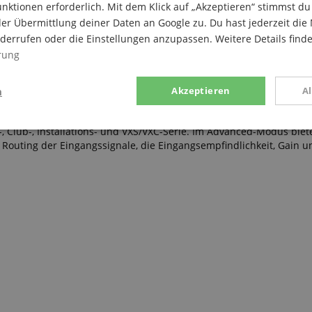
nktionen erforderlich. Mit dem Klick auf „Akzeptieren“ stimmst 
ON- und Klinkenausgang, bieten die Verstärker der PX-Serie die nö
äusedesigns inklusive der widerstandsfähigen Tragegriffe kann a
er Übermittlung deiner Daten an Google zu. Du hast jederzeit die 
iderrufen oder die Einstellungen anzupassen. Weitere Details find
rung
rte Konfigurationsassistent die Auswahl von optimierten Lautspre
n
Akzeptieren
A
das entsprechende Filter und die Crossover-Frequenz für jeden Lau
arüber hinaus hält der Assistent spezifische Presets für jeden pas
, Club-, Installations- und VXS/VXC-Serie. Im Advanced-Modus biet
g
Statistik
Marketing
 Routing der Eingangssignale, die Eingangsempfindlichkeit, Gain u
Notwendig
Statistik
Marketing
Funktional
ices gesammelten Daten werden gebraucht, um die technische Performance der Website
kaufs-Funktionen bereitzustellen, das Einkaufen bei uns sicher zu machen und um Bet
Anbieter / Domain
Laufzeit
Beschreibung