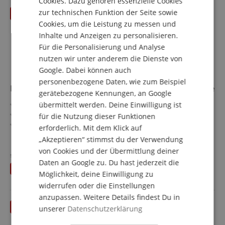
Cookies. Dazu gehören essenzielle Cookies
FRENCH
zur technischen Funktion der Seite sowie
ITALIAN
Cookies, um die Leistung zu messen und
Inhalte und Anzeigen zu personalisieren.
SPANISH
Für die Personalisierung und Analyse
nutzen wir unter anderem die Dienste von
Google. Dabei können auch
personenbezogene Daten, wie zum Beispiel
Fender Vintera III Mid 60s Jazzmaster Olympic White
gerätebezogene Kennungen, an Google
Vintera III-Serie
übermittelt werden. Deine Einwilligung ist
Decke/Korpus: Erle
für die Nutzung dieser Funktionen
Griffbrett/Hals: Palisander / Ahorn
erforderlich. Mit dem Klick auf
Tonabnehmer: 2x Vintage-Style Mid '60s Single-Coil
mehr anzeigen
„Akzeptieren“ stimmst du der Verwendung
Jazzmaster (SS)
1.269,00 €
von Cookies und der Übermittlung deiner
Farbe & Finish: Olympic White, Gloss
statt UVP**
1.349
€
Versandkostenfrei (DE)
Daten an Google zu. Du hast jederzeit die
Inklusive Gigbag
Du sparst
80,00 €
inkl. MwSt.
Möglichkeit, deine Einwilligung zu
widerrufen oder die Einstellungen
anzupassen. Weitere Details findest Du in
bis 31.08.2026
unserer
Datenschutzerklärung