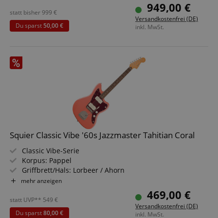
(HH)
949,00 €
Farbe & Finish: Firestorm Shift, Gloss
statt bisher
999
€
Versandkostenfrei (DE)
Inklusive Gigbag
Du sparst
50,00 €
inkl. MwSt.
Squier Classic Vibe '60s Jazzmaster Tahitian Coral
Classic Vibe-Serie
Korpus: Pappel
Griffbrett/Hals: Lorbeer / Ahorn
Tonabnehmer: 2x Fender Designed Alnico Single-Coil
mehr anzeigen
Farbe & Finish: Tahitian Coral, Gloss
469,00 €
statt UVP**
549
€
Versandkostenfrei (DE)
Du sparst
80,00 €
inkl. MwSt.