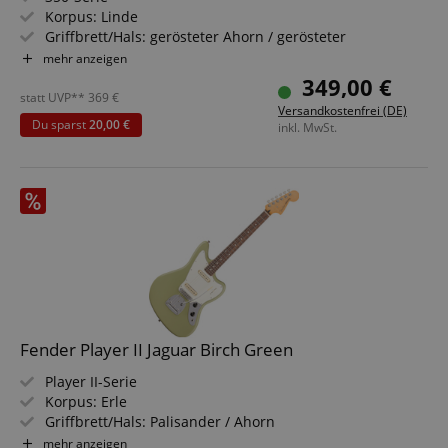
Korpus: Linde
Griffbrett/Hals: gerösteter Ahorn / gerösteter
kanadischer Ahorn
mehr anzeigen
Tonabnehmer: 2x AlNiCo Humbucker (HH)
349,00 €
Farbe & Finish: Black, Gloss
statt UVP**
369
€
Versandkostenfrei (DE)
Du sparst
20,00 €
inkl. MwSt.
Fender Player II Jaguar Birch Green
Player II-Serie
Korpus: Erle
Griffbrett/Hals: Palisander / Ahorn
Tonabnehmer: 2x Player Series Jaguar Single-Coil (SS)
mehr anzeigen