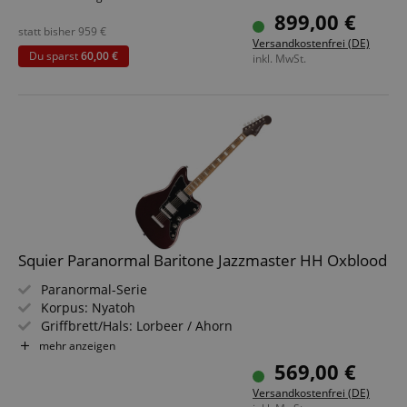
Farbe & Finish: Birch Green, Gloss
899,00 €
statt bisher
959
€
Versandkostenfrei (DE)
Du sparst
60,00 €
inkl. MwSt.
Squier Paranormal Baritone Jazzmaster HH Oxblood
Paranormal-Serie
Korpus: Nyatoh
Griffbrett/Hals: Lorbeer / Ahorn
Tonabnehmer: 2x Fender Designed Alnico Humbucker
mehr anzeigen
(HH)
569,00 €
Farbe & Finish: Oxblood, Gloss
Versandkostenfrei (DE)