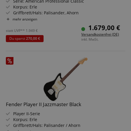
Serie: American Professional Classic
session-token
Amazon
Korpus: Erle
.amazon.com
Griffbrett/Hals: Palisander, Ahorn
Tonabnehmer: 2 x Coastline '65 Single-Coil Jazzmaster
mehr anzeigen
Farbe & Finish: Faded Firemist Gold, Satin Urethane
1.679,00 €
language
www.kirstein.de
Inklusive Gig Bag
statt UVP**
1.949
€
Versandkostenfrei (DE)
Du sparst
270,00 €
inkl. MwSt.
Fender Player II Jazzmaster Black
VISITOR_PRIVACY_METADATA
YouTube
Player II-Serie
.youtube.com
Korpus: Erle
Griffbrett/Hals: Palisander / Ahorn