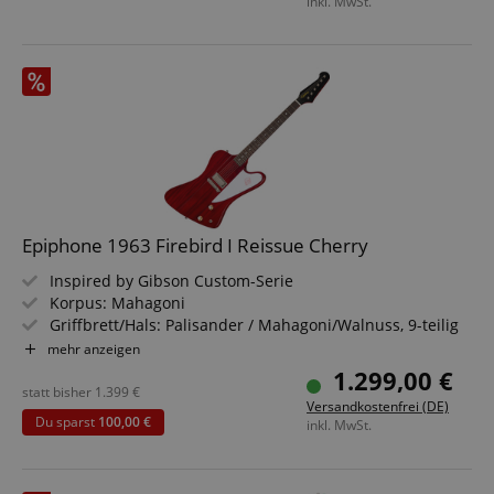
inkl. MwSt.
Epiphone 1963 Firebird I Reissue Cherry
Inspired by Gibson Custom-Serie
Korpus: Mahagoni
Griffbrett/Hals: Palisander / Mahagoni/Walnuss, 9-teilig
Tonabnehmer: 1x Gibson USA Firebird Mini-Humbucker
mehr anzeigen
Alnico 5
1.299,00 €
Farbe & Finish: Cherry, Vintage Gloss
statt bisher
1.399
€
Versandkostenfrei (DE)
Inklusive Hartschalenkoffer
Du sparst
100,00 €
inkl. MwSt.