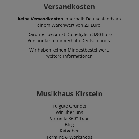
von YouTube 
.youtube.com
Versandkosten
um Ansichte
eingebetteter
zu verfolgen.
Keine Versandkosten
innerhalb Deutschlands ab
_uetsid
1 Tag
Dieses Cooki
Microsoft
einem Warenwert von 29 Euro.
von Bing ver
Corporation
um zu besti
.kirstein.de
Darunter bezahlst Du lediglich 3,90 Euro
welche Anzei
Versandkosten innerhalb Deutschlands.
geschaltet w
sollen, die fü
Wir haben keinen Mindestbestellwert.
Endbenutzer,
Website durc
weitere Informationen
relevant sein
VISITOR_INFO1_LIVE
5
Dieses Cooki
Google LLC
Monate
von Youtube 
.youtube.com
4
um die
Wochen
Benutzereins
für in Websit
eingebettete
Musikhaus Kirstein
Videos zu ver
Es kann auch
bestimmen, o
10 gute Gründe!
Website-Besu
neue oder alt
Wir über uns
der Youtube-
Virtuelle 360°-Tour
Oberfläche v
Blog
FPLC
.kirstein.de
20
Dieses Cooki
Ratgeber
Stunden
verwendet, u
Termine & Workshops
Leistungsfäh