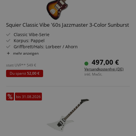
Squier Classic Vibe '60s Jazzmaster 3-Color Sunburst
Classic Vibe-Serie
Korpus: Pappel
Griffbrett/Hals: Lorbeer / Ahorn
Tonabnehmer: 2x Fender Designed Alnico Single-Coil
mehr anzeigen
Farbe & Finish: 3-Color Sunburst, Gloss
497,00 €
statt UVP**
549
€
Versandkostenfrei (DE)
Du sparst
52,00 €
inkl. MwSt.
bis 31.08.2026