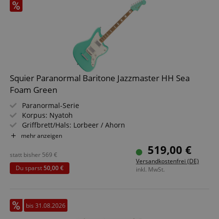
Squier Paranormal Baritone Jazzmaster HH Sea
Foam Green
Paranormal-Serie
Korpus: Nyatoh
Griffbrett/Hals: Lorbeer / Ahorn
Tonabnehmer: 2x Fender Designed Alnico Humbucker
mehr anzeigen
(HH)
519,00 €
Farbe & Finish: Sea Foam Green, Gloss
statt bisher
569
€
Versandkostenfrei (DE)
Du sparst
50,00 €
inkl. MwSt.
bis 31.08.2026