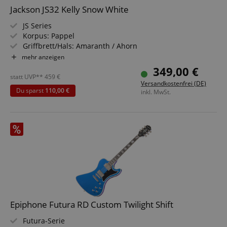
Jackson JS32 Kelly Snow White
JS Series
Korpus: Pappel
Griffbrett/Hals: Amaranth / Ahorn
Tonabnehmer: 2 x Jackson High-Output Humbucking
mehr anzeigen
Farbe & Finish: Snow White, Gloss
349,00 €
statt UVP**
459
€
Versandkostenfrei (DE)
Du sparst
110,00 €
inkl. MwSt.
Epiphone Futura RD Custom Twilight Shift
Futura-Serie