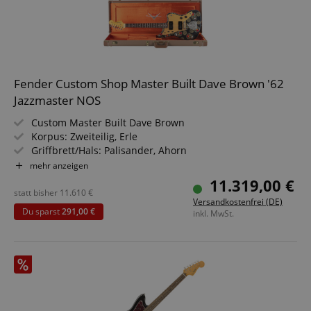
Fender Custom Shop Master Built Dave Brown '62
Jazzmaster NOS
Custom Master Built Dave Brown
Korpus: Zweiteilig, Erle
Griffbrett/Hals: Palisander, Ahorn
Tonabnehmer: 2 x Custom Shop Hand-Wound Vintage
mehr anzeigen
Jazzmaster
11.319,00 €
Farbe & Finish: Custom painted von Sarah Gallenberger,
statt bisher
11.610
€
Versandkostenfrei (DE)
Satin
Du sparst
291,00 €
inkl. MwSt.
Inklusive Deluxe Hardshell Case, Gurt &
Echtheitszertifikat