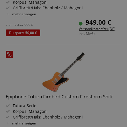
Korpus: Mahagoni
Griffbrett/Hals: Ebenholz / Mahagoni
Tonabnehmer: 2x Epiphone Probucker Ignite Humbucker
mehr anzeigen
(HH)
949,00 €
Farbe & Finish: Twilight Shift, Gloss
statt bisher
999
€
Versandkostenfrei (DE)
Inklusive Gigbag
Du sparst
50,00 €
inkl. MwSt.
Epiphone Futura Firebird Custom Firestorm Shift
Futura-Serie
Korpus: Mahagoni
Griffbrett/Hals: Ebenholz / Mahagoni
Tonabnehmer: 2x Epiphone Probucker Ignite Humbucker
mehr anzeigen