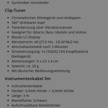
Gurtenden: Kunstleder
Clip-Tuner
Chromatisches Stimmgerät zum Anklippen
360° drehbarer Kopf
Tonerkennung über Vibrationssensor
Geeignet für Gitarre, Bass, Ukulele und Violine
Blaues LC-Display
Messbereich: A0 (27,5 Hz) - C8 (4186,0 Hz)
Abschaltautomatik nach 3 Minuten
Stromversorgung: 1x CR2032 (3V) Knopfbatterie
(beiliegend)
Abmessungen: 5 x 2,5 x 4 cm
Gewicht: ca. 20 g
Mit deutscher Bedienungsanleitung
Instrumentenkabel 3m
Instrumentenkabel
Stecker: 6,3mm Klinke -> 6,3mm Klinke
Länge: 3 m
Mantelfarbe: Schwarz
Aufschraubbare Metallstecker