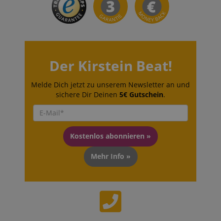
zuvor unsere
besucht hat.
Der Kirstein Beat!
Melde Dich jetzt zu unserem Newsletter an und
sichere Dir Deinen
5€ Gutschein
.
Kostenlos abonnieren »
Mehr Info »