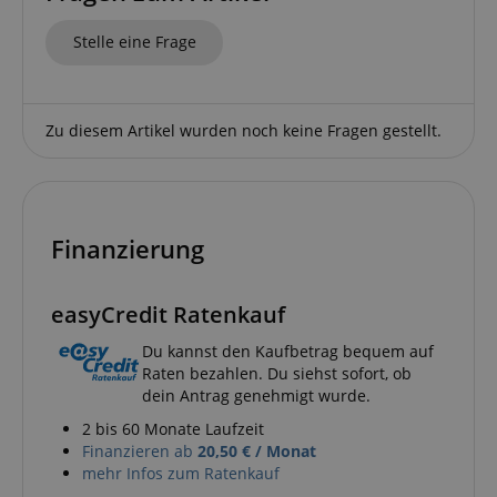
www.kirstein.de
Stelle eine Frage
Google-
Zu diesem Artikel wurden noch keine Fragen gestellt.
Datenschutzerklärung
CookieScriptConsent
CookieScript
.kirstein.de
Finanzierung
easyCredit Ratenkauf
Du kannst den Kaufbetrag bequem auf
session-id-apay
Amazon
Raten bezahlen. Du siehst sofort, ob
.amazon.com
dein Antrag genehmigt wurde.
2 bis 60 Monate Laufzeit
Finanzieren ab
20,50 € / Monat
mehr Infos zum Ratenkauf