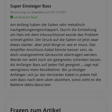
Super Einsteiger Bass
Bewertung von
Joachim
vom 05.10.2021
Notwendig
Statistik
Marketing
verifizierter Kauf
Funktional
Am Anfang haben die Saiten sehr metallisch
nachgeklungen/geschäppert. Durch die Einstellung
Die durch diese Services gesammelten Daten
am Hals mit dem Inbusschlüssel wurde das Problem
werden gebraucht, um die technische Performance
schnell gelöst. Der Druck auf die Saiten ist jetzt zwar
der Website zu gewährleisten, dir grundlegende
etwas stärker, aber jetzt klingt er, wie er muss. Das
Einkaufs-Funktionen bereitzustellen, das Einkaufen
bei uns sicher zu machen und um Betrug zu
Amplifier Anschluss Kabel könnte besser sein, da
verhindern. Immer eingeschaltet.
doch unangenehme Geräusche übertragen werden.
Werde mir wohl noch ein geeignetes schenken lassen.
Cookie
Anbieter / Domain
Als Anfänger Bass auf jeden Fall geeignet…, sagt mal
FPGSID
.kirstein.de
wenigstens mein Musiklehrer. Bin ja blutiger
Anfänger; ach ja: das Verstärker Kabel in jedem Fall
S
vom Bass nach dem üben abziehen, sonst zieht es die
Batterie (Aktiv-Bass) leer.
amazon-pay-connectedAuth
Amazon
www.kirstein.de
Fragen zum Artikel
apay-session-set
Amazon.com Inc.