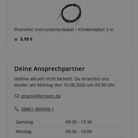
_gcl_au
2
Wird von Go
Google LLC
Monate
AdSense ver
.kirstein.de
4
um mit der Ef
Wochen
von Werbung
Websites zu
experimentier
Pronomic Instrumentenkabel / Klinkenkabel 3 m
ihre Dienste 
YSC
Session
Dieses Cooki
5,99 €
Google LLC
von YouTube 
.youtube.com
um Ansichte
eingebetteter
zu verfolgen.
_uetsid
1 Tag
Dieses Cooki
Microsoft
Deine Ansprechpartner
von Bing ver
Corporation
um zu besti
.kirstein.de
welche Anzei
Hotline aktuell nicht besetzt. Du erreichst uns
geschaltet w
wieder am Montag den 10.08.2026 um 09:30 Uhr.
sollen, die fü
Endbenutzer,
Website durc
gitarre@kirstein.de
relevant sein
VISITOR_INFO1_LIVE
5
Dieses Cooki
Google LLC
08861-909494-1
Monate
von Youtube 
.youtube.com
4
um die
Wochen
Benutzereins
Samstag
09:30 - 13:30
für in Websit
eingebettete
Montag
09:30 - 18:00
Videos zu ver
Es kann auch