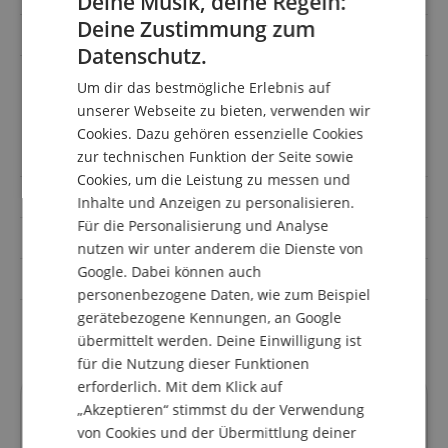
Deine Musik, deine Regeln:
Deine Zustimmung zum
ENGLISH
Elektronik
Passiv
Datenschutz.
GERMAN
Gitarrenkabel,
Um dir das bestmögliche Erlebnis auf
Gitarrenständer, Gurt,
DUTCH
unserer Webseite zu bieten, verwenden wir
Sparset mit
Notenheft/DVD/Medien,
Cookies. Dazu gehören essenzielle Cookies
Saiten, Stimmgerät,
FRENCH
Verstärker
zur technischen Funktion der Seite sowie
ITALIAN
Cookies, um die Leistung zu messen und
Orientierung
Rechtshändig
Inhalte und Anzeigen zu personalisieren.
SPANISH
Für die Personalisierung und Analyse
auch für Kinder
Nein
nutzen wir unter anderem die Dienste von
Google. Dabei können auch
Farbe
Schwarz
personenbezogene Daten, wie zum Beispiel
gerätebezogene Kennungen, an Google
Anzahl Saiten
4-saitig
übermittelt werden. Deine Einwilligung ist
für die Nutzung dieser Funktionen
erforderlich. Mit dem Klick auf
„Akzeptieren“ stimmst du der Verwendung
Kundenbewertungen
von Cookies und der Übermittlung deiner