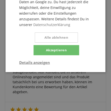
Daten an Google zu. Du hast jederzeit die
Möglichkeit, deine Einwilligung zu
5.0
widerrufen oder die Einstellungen
5.0
/
anzupassen. Weitere Details findest Du in
unserer
Datenschutzerklärung
Basierend auf 1 Bewertungen
5 Sterne
1
Alle ablehnen
4 Sterne
0
3 Sterne
0
Akzeptieren
2 Sterne
0
1 Stern
0
Details anzeigen
Eine Überprüfung der Bewertungen hat wie folgt
stattgefunden: Nur Kunden, die in unserem
Notwendig
Statistik
Marketing
Onlineshop angemeldet sind und das Produkt
tatsächlich bei uns erworben haben, können im
Kundenkonto eine Bewertung für den Artikel
abgeben.
Funktional