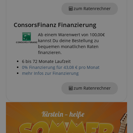
CrossDomainCookieScriptConsent_389
.crossdomain.cookie-
zum Ratenrechner
script.com
sid_key
www.kirstein.de
ConsorsFinanz Finanzierung
Ab einem Warenwert von 100,00€
kannst Du deine Bestellung zu
session-token
Amazon
bequemen monatlichen Raten
.amazon.com
finanzieren.
6 bis 72 Monate Laufzeit
0% Finanzierung für 43,08 € pro Monat
language
www.kirstein.de
mehr Infos zur Finanzierung
zum Ratenrechner