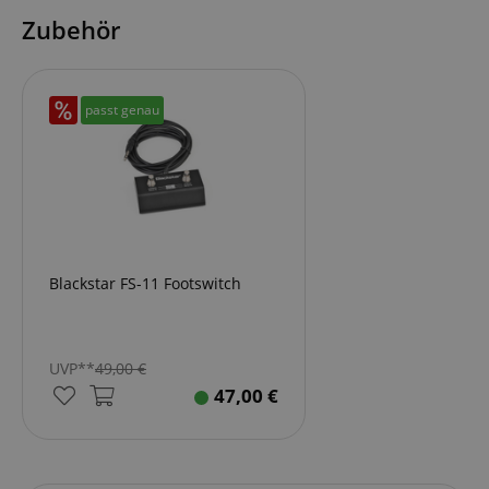
Zubehör
passt genau
Blackstar FS-11 Footswitch
UVP**
49,00
€
47,00
€