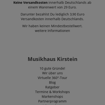
Keine Versandkosten
innerhalb Deutschlands ab
Cookie ist. Es
ermöglicht un
einem Warenwert von 29 Euro.
einem Benutz
Kontakt zu tr
Darunter bezahlst Du lediglich 3,90 Euro
zuvor unsere
Versandkosten innerhalb Deutschlands.
besucht hat.
Wir haben keinen Mindestbestellwert.
weitere Informationen
Musikhaus Kirstein
10 gute Gründe!
Wir über uns
Virtuelle 360°-Tour
Blog
Ratgeber
Termine & Workshops
Markenshops
Partnerprogramm