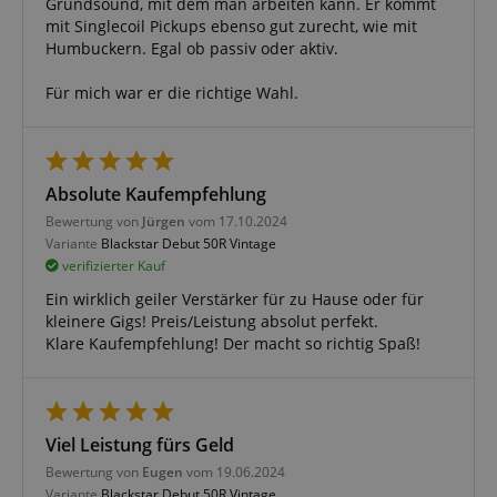
Grundsound, mit dem man arbeiten kann. Er kommt
mit Singlecoil Pickups ebenso gut zurecht, wie mit
Humbuckern. Egal ob passiv oder aktiv.
Für mich war er die richtige Wahl.
Notwendig
Statistik
Marketing
Funktional
Absolute Kaufempfehlung
Die durch diese Services gesammelten Daten
Bewertung von
Jürgen
vom 17.10.2024
werden gebraucht, um die technische Performance
Variante
Blackstar Debut 50R Vintage
der Website zu gewährleisten, dir grundlegende
verifizierter Kauf
Einkaufs-Funktionen bereitzustellen, das Einkaufen
bei uns sicher zu machen und um Betrug zu
Ein wirklich geiler Verstärker für zu Hause oder für
verhindern. Immer eingeschaltet.
kleinere Gigs! Preis/Leistung absolut perfekt.
Cookie
Anbieter / Domain
Klare Kaufempfehlung! Der macht so richtig Spaß!
FPGSID
.kirstein.de
S
Viel Leistung fürs Geld
amazon-pay-connectedAuth
Amazon
www.kirstein.de
Bewertung von
Eugen
vom 19.06.2024
Variante
Blackstar Debut 50R Vintage