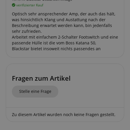
verifizierter Kauf
Optisch sehr ansprechender Amp, der auch das hält,
apay-session-set
Amazon.com Inc.
was hinsichtlich Klang und Austattung nach der
www.kirstein.de
Beschreibung erwartet werden kann, bin jedenfalls
sehr zufrieden.
Arbeitet mit einfachem 2-Schalter Footswitch und eine
passende Hülle ist die vom Boss Katana 50,
Google-
Blackstar bietet insoweit nichts passendes an
Datenschutzerklärung
CookieScriptConsent
CookieScript
.kirstein.de
Fragen zum Artikel
Stelle eine Frage
Zu diesem Artikel wurden noch keine Fragen gestellt.
session-id-apay
Amazon
.amazon.com