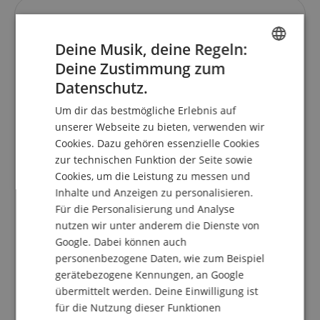
Kundenbewertungen
Deine Musik, deine Regeln:
Deine Zustimmung zum
ENGLISH
5.0
Datenschutz.
5.0
GERMAN
/
Um dir das bestmögliche Erlebnis auf
DUTCH
Basierend auf 3 Bewertungen
unserer Webseite zu bieten, verwenden wir
Cookies. Dazu gehören essenzielle Cookies
FRENCH
5 Sterne
3
zur technischen Funktion der Seite sowie
ITALIAN
4 Sterne
0
Cookies, um die Leistung zu messen und
3 Sterne
0
Inhalte und Anzeigen zu personalisieren.
SPANISH
2 Sterne
0
Für die Personalisierung und Analyse
1 Stern
0
nutzen wir unter anderem die Dienste von
Google. Dabei können auch
Eine Überprüfung der Bewertungen hat wie folgt
personenbezogene Daten, wie zum Beispiel
stattgefunden: Nur Kunden, die in unserem
Onlineshop angemeldet sind und das Produkt
gerätebezogene Kennungen, an Google
tatsächlich bei uns erworben haben, können im
übermittelt werden. Deine Einwilligung ist
Kundenkonto eine Bewertung für den Artikel
für die Nutzung dieser Funktionen
abgeben.