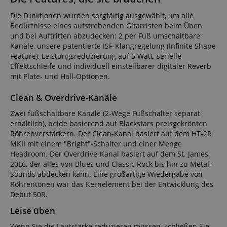
Die Funktionen wurden sorgfältig ausgewählt, um alle
Bedürfnisse eines aufstrebenden Gitarristen beim Üben
und bei Auftritten abzudecken: 2 per Fuß umschaltbare
Kanäle, unsere patentierte ISF-Klangregelung (Infinite Shape
Feature), Leistungsreduzierung auf 5 Watt, serielle
Effektschleife und individuell einstellbarer digitaler Reverb
mit Plate- und Hall-Optionen.
Clean & Overdrive-Kanäle
Zwei fußschaltbare Kanäle (2-Wege Fußschalter separat
erhältlich), beide basierend auf Blackstars preisgekrönten
Röhrenverstärkern. Der Clean-Kanal basiert auf dem HT-2R
MKII mit einem "Bright"-Schalter und einer Menge
Headroom. Der Overdrive-Kanal basiert auf dem St. James
20L6, der alles von Blues und Classic Rock bis hin zu Metal-
Sounds abdecken kann. Eine großartige Wiedergabe von
Röhrentönen war das Kernelement bei der Entwicklung des
Debut 50R.
Leise üben
Wenn Sie die Lautstärke reduzieren müssen, schließen Sie