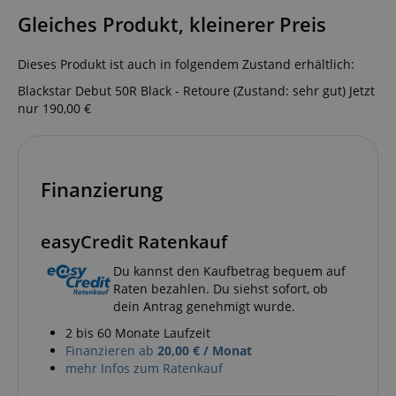
Gleiches Produkt, kleinerer Preis
Dieses Produkt ist auch in folgendem Zustand erhältlich:
CrossDomainCookieScriptConsent_389
.crossdomain.cookie-
Blackstar Debut 50R Black - Retoure (Zustand: sehr gut)
Jetzt
script.com
nur 190,00 €
sid_key
www.kirstein.de
Finanzierung
session-token
Amazon
.amazon.com
easyCredit Ratenkauf
language
www.kirstein.de
Du kannst den Kaufbetrag bequem auf
Raten bezahlen. Du siehst sofort, ob
dein Antrag genehmigt wurde.
2 bis 60 Monate Laufzeit
Finanzieren ab
20,00 € / Monat
mehr Infos zum Ratenkauf