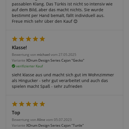
der Website zu gewährleisten, dir grundlegende
passablen Klang. Das Türkis ist nicht so intensiv wie
Einkaufs-Funktionen bereitzustellen, das Einkaufen
auf dem Bild, aber das macht nichts. Sie wurde
bei uns sicher zu machen und um Betrug zu
verhindern. Immer eingeschaltet.
bestimmt per Hand bemalt, fällt individuell aus.
Freue mich sehr über den Kauf 😊
Cookie
Anbieter / Domain
FPGSID
.kirstein.de
S
Klasse!
amazon-pay-connectedAuth
Amazon
Bewertung von
michael
vom 27.05.2025
www.kirstein.de
Variante
XDrum Design Series Cajon "Gecko"
verifizierter Kauf
sieht klasse aus und macht sich gut im Wohnzimmer
apay-session-set
als Hingucker - sehr gut verarbeitet und auch das
Amazon.com Inc.
www.kirstein.de
spielen macht Spaß - sehr zufrieden
Google-
Top
Datenschutzerklärung
Bewertung von
Aline
vom 05.07.2023
Variante
XDrum Design Series Cajon "Turtle"