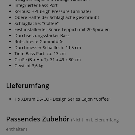
Integrierter Bass Port
Korpus: HPL (High Pressure Laminate)
Obere Hälfte der Schlagfläche geschraubt
Schlagfläche: "Coffee"
Fest installierter Snare Teppich mit 20 Spiralen
Durchsetzungsstarker Bass
Rutschfeste Gummifüße
Durchmesser Schallloch: 11,5 cm
Tiefe Bass Port: ca. 13 cm
Größe (B x H x T): 31 x 49 x 30 cm
Gewicht 3,6 kg
Lieferumfang
1 x XDrum DS-COF Design Series Cajon "Coffee"
Passendes Zubehör
(Nicht im Lieferumfang
enthalten)