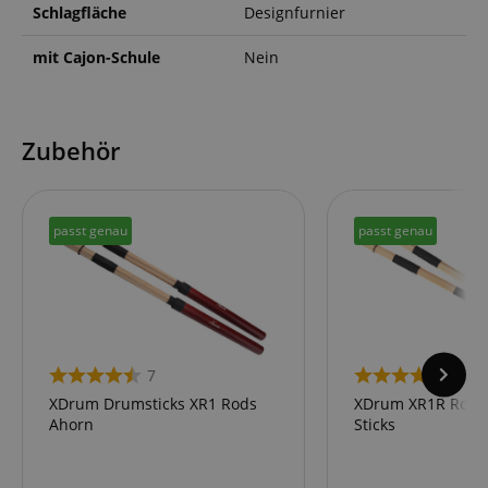
Schlagfläche
Designfurnier
mit Cajon-Schule
Nein
Zubehör
passt genau
passt genau
7
7
XDrum Drumsticks XR1 Rods
XDrum XR1R Rods 
Ahorn
Sticks