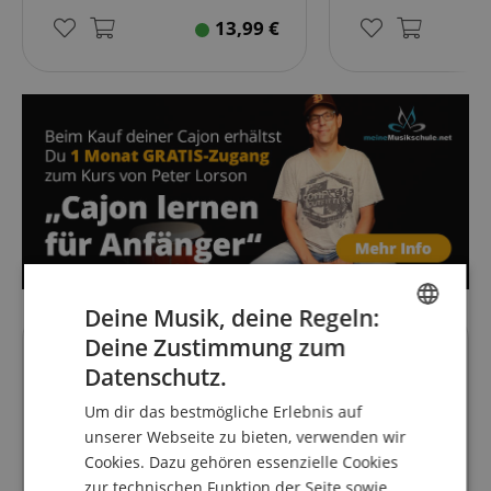
13,99
€
Deine Musik, deine Regeln:
Deine Zustimmung zum
ENGLISH
Kundenbewertungen
Datenschutz.
GERMAN
Um dir das bestmögliche Erlebnis auf
DUTCH
unserer Webseite zu bieten, verwenden wir
4.9
Cookies. Dazu gehören essenzielle Cookies
5.0
FRENCH
/
zur technischen Funktion der Seite sowie