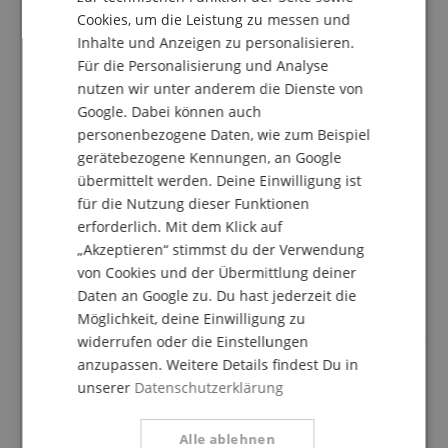
ITALIAN
Basierend auf 7 Bewertungen
Cookies, um die Leistung zu messen und
Alle Bewertungen anzeigen
Inhalte und Anzeigen zu personalisieren.
SPANISH
Für die Personalisierung und Analyse
5 Sterne
7
nutzen wir unter anderem die Dienste von
4 Sterne
1
Google. Dabei können auch
3 Sterne
0
personenbezogene Daten, wie zum Beispiel
2 Sterne
0
gerätebezogene Kennungen, an Google
1 Stern
0
übermittelt werden. Deine Einwilligung ist
Eine Überprüfung der Bewertungen hat wie folgt
für die Nutzung dieser Funktionen
stattgefunden: Nur Kunden, die in unserem
erforderlich. Mit dem Klick auf
Onlineshop angemeldet sind und das Produkt
„Akzeptieren“ stimmst du der Verwendung
tatsächlich bei uns erworben haben, können im
von Cookies und der Übermittlung deiner
Kundenkonto eine Bewertung für den Artikel
Daten an Google zu. Du hast jederzeit die
abgeben.
Möglichkeit, deine Einwilligung zu
widerrufen oder die Einstellungen
anzupassen. Weitere Details findest Du in
unserer
Datenschutzerklärung
Cajón ,,Coffee‘‘
Bewertung von
Sonja
vom 19.09.2025
Alle ablehnen
verifizierter Kauf