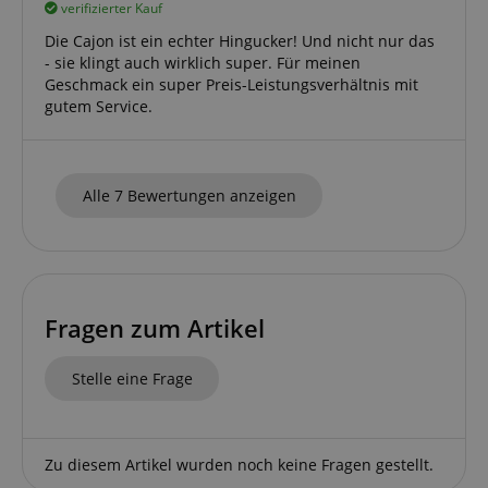
verifizierter Kauf
CookieScriptConsent
CookieScript
.kirstein.de
Die Cajon ist ein echter Hingucker! Und nicht nur das
- sie klingt auch wirklich super. Für meinen
Geschmack ein super Preis-Leistungsverhältnis mit
gutem Service.
session-id-apay
Amazon
Alle 7 Bewertungen anzeigen
.amazon.com
Fragen zum Artikel
CrossDomainCookieScriptConsent_389
.crossdomain.cookie-
script.com
Stelle eine Frage
sid_key
www.kirstein.de
Zu diesem Artikel wurden noch keine Fragen gestellt.
session-token
Amazon