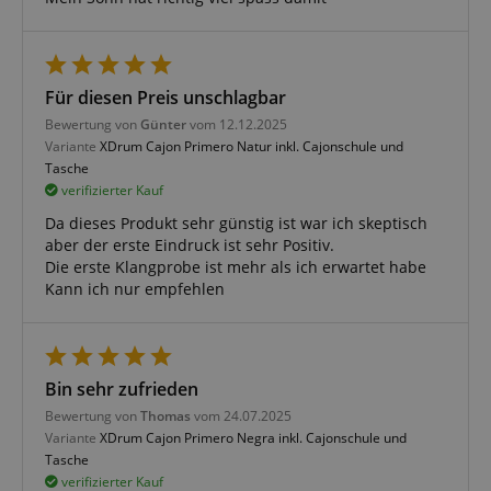
amazon-pay-connectedAuth
Amazon
www.kirstein.de
Für diesen Preis unschlagbar
apay-session-set
Amazon.com Inc.
Bewertung von
Günter
vom 12.12.2025
www.kirstein.de
Variante
XDrum Cajon Primero Natur inkl. Cajonschule und
Tasche
verifizierter Kauf
Da dieses Produkt sehr günstig ist war ich skeptisch
Google-
aber der erste Eindruck ist sehr Positiv.
Datenschutzerklärung
Die erste Klangprobe ist mehr als ich erwartet habe
Kann ich nur empfehlen
CookieScriptConsent
CookieScript
.kirstein.de
Bin sehr zufrieden
Bewertung von
Thomas
vom 24.07.2025
Variante
XDrum Cajon Primero Negra inkl. Cajonschule und
Tasche
verifizierter Kauf
session-id-apay
Amazon