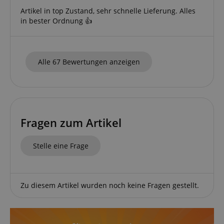
.amazon.com
Artikel in top Zustand, sehr schnelle Lieferung. Alles
in bester Ordnung 👍
Alle 67 Bewertungen anzeigen
CrossDomainCookieScriptConsent_389
.crossdomain.cookie-
script.com
sid_key
www.kirstein.de
Fragen zum Artikel
session-token
Amazon
.amazon.com
Stelle eine Frage
language
www.kirstein.de
Zu diesem Artikel wurden noch keine Fragen gestellt.