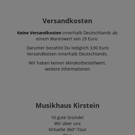
FPID
.kirstein.de
1 Jahr 1
Dieses Cooki
Monat
verwendet, 
Benutzerverh
und Präferen
Versandkosten
verfolgen, u
personalisier
Erfahrung zu 
Keine Versandkosten
innerhalb Deutschlands ab
_gcl_au
2
Wird von Go
einem Warenwert von 29 Euro.
Google LLC
Monate
AdSense ver
.kirstein.de
4
um mit der Ef
Darunter bezahlst Du lediglich 3,90 Euro
Wochen
von Werbung
Versandkosten innerhalb Deutschlands.
Websites zu
experimentier
Wir haben keinen Mindestbestellwert.
ihre Dienste 
weitere Informationen
YSC
Session
Dieses Cooki
Google LLC
von YouTube 
.youtube.com
um Ansichte
eingebetteter
zu verfolgen.
_uetsid
1 Tag
Dieses Cooki
Microsoft
von Bing ver
Corporation
Musikhaus Kirstein
um zu besti
.kirstein.de
welche Anzei
geschaltet w
10 gute Gründe!
sollen, die fü
Wir über uns
Endbenutzer,
Website durc
Virtuelle 360°-Tour
relevant sein