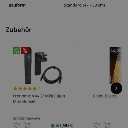
Bauform
Standard (47 - 50 cm)
Zubehör
1
Pronomic VM-57 MkII Cajon
Cajon Basics
Mikrofonset
einzeln
42,08
€
37,90
€