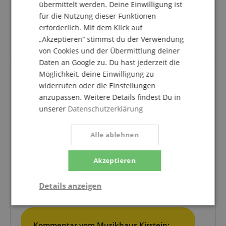
übermittelt werden. Deine Einwilligung ist
Zubehör: auspacken, Platz nehmen und loslegen!
für die Nutzung dieser Funktionen
Wirklich ein tolles Instrument, das sich auch sehr gut
erforderlich. Mit dem Klick auf
in andere Instrumente integrieren lässt! Klare
Kaufempfehlung und Danke für den tollen Service
„Akzeptieren“ stimmst du der Verwendung
vom Musikhaus Kirstein.
von Cookies und der Übermittlung deiner
Daten an Google zu. Du hast jederzeit die
Möglichkeit, deine Einwilligung zu
widerrufen oder die Einstellungen
Totale Enttäuschung
anzupassen. Weitere Details findest Du in
Bewertung von
Rüdiger
vom 08.12.2016
unserer
Datenschutzerklärung
verifizierter Kauf
Ich habe noch kein so schlecht klingendes Cajon
Alle ablehnen
gespielt/gehört. Die Verarbeitung ist äußerst
miserabel und auf dem Gehäuse befinden sich viele
Akzeptieren
einlackierte Farbflecke. Kann ich nur davon abraten.
Selbst ein Stern ist hierfür noch zu viel. Null geht ja
leider nicht. Das wäre die passende Bewertung für
Details anzeigen
diesen Artikel.
Notwendig
Statistik
Marketing
Kommentar vom Musikhaus Kirstein: