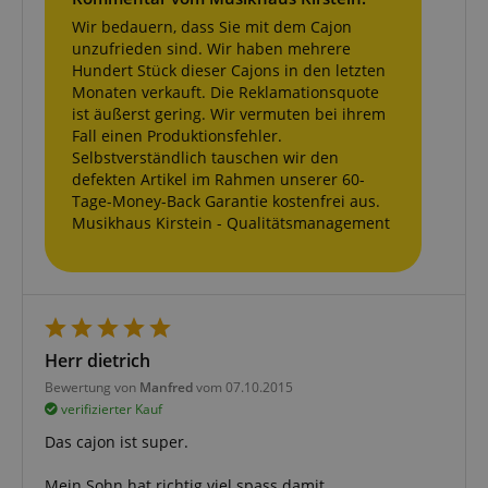
Wir bedauern, dass Sie mit dem Cajon
Funktional
unzufrieden sind. Wir haben mehrere
Hundert Stück dieser Cajons in den letzten
Monaten verkauft. Die Reklamationsquote
ist äußerst gering. Wir vermuten bei ihrem
Fall einen Produktionsfehler.
Selbstverständlich tauschen wir den
defekten Artikel im Rahmen unserer 60-
Notwendig
Statistik
Marketing
Tage-Money-Back Garantie kostenfrei aus.
Musikhaus Kirstein - Qualitätsmanagement
Funktional
Die durch diese Services gesammelten Daten
werden gebraucht, um die technische Performance
der Website zu gewährleisten, dir grundlegende
Einkaufs-Funktionen bereitzustellen, das Einkaufen
bei uns sicher zu machen und um Betrug zu
verhindern. Immer eingeschaltet.
Herr dietrich
Cookie
Anbieter / Domain
Bewertung von
Manfred
vom 07.10.2015
verifizierter Kauf
FPGSID
.kirstein.de
Das cajon ist super.
S
Mein Sohn hat richtig viel spass damit