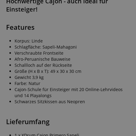
Hochwertige Cajon - auch ideal für
Einsteiger!
Features
Korpus: Linde
Schlagfläche: Sapeli-Mahagoni
Verschraubte Frontseite
Afro-Peruanische Bauweise
Schallloch auf der Rückseite
Größe (H x B x T): 49 x 30 x 30 cm
Gewicht 3,9 kg
Farbe: Natur
Cajon-Schule für Einsteiger mit 20 Online-Lehrvideos
und 14 Playalongs
Schwarzes Sitzkissen aus Neopren
Lieferumfang
1 x XDrum Cajon Primero Sapeli