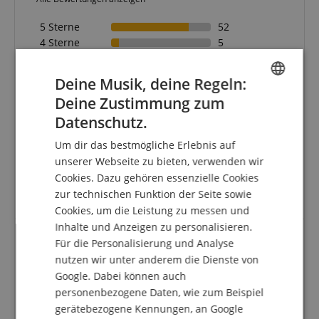
5 Sterne
52
4 Sterne
5
3 Sterne
4
2 Sterne
4
Deine Musik, deine Regeln:
1 Stern
2
Deine Zustimmung zum
ENGLISH
Eine Überprüfung der Bewertungen hat wie folgt
Datenschutz.
GERMAN
stattgefunden: Nur Kunden, die in unserem
Um dir das bestmögliche Erlebnis auf
Onlineshop angemeldet sind und das Produkt
DUTCH
unserer Webseite zu bieten, verwenden wir
tatsächlich bei uns erworben haben, können im
Kundenkonto eine Bewertung für den Artikel
Cookies. Dazu gehören essenzielle Cookies
FRENCH
abgeben.
zur technischen Funktion der Seite sowie
ITALIAN
Cookies, um die Leistung zu messen und
Inhalte und Anzeigen zu personalisieren.
SPANISH
Für die Personalisierung und Analyse
nutzen wir unter anderem die Dienste von
XDrum Cajon
Google. Dabei können auch
Bewertung von
Jan
vom 24.12.2020
personenbezogene Daten, wie zum Beispiel
verifizierter Kauf
gerätebezogene Kennungen, an Google
Qualitativ hochwertig, sehr schöner Klang. Mit dem