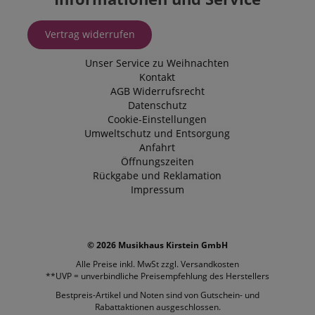
_uetvid
1 Jahr
Dies ist ein C
Microsoft
das von Micr
Corporation
Bing Ads ver
.kirstein.de
Vertrag widerrufen
wird und ein 
Cookie ist. Es
ermöglicht un
Unser Service zu Weihnachten
einem Benutz
Kontakt zu tr
Kontakt
zuvor unsere
AGB
Widerrufsrecht
besucht hat.
Datenschutz
Cookie-Einstellungen
Umweltschutz und Entsorgung
Anfahrt
Öffnungszeiten
Rückgabe und Reklamation
Impressum
© 2026 Musikhaus Kirstein GmbH
Alle Preise inkl. MwSt zzgl.
Versandkosten
**UVP = unverbindliche Preisempfehlung des Herstellers
Bestpreis-Artikel und Noten sind von Gutschein- und
Rabattaktionen ausgeschlossen.