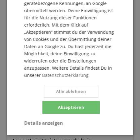
gerätebezogene Kennungen, an Google
5.0
übermittelt werden. Deine Einwilligung ist
5.0
/
für die Nutzung dieser Funktionen
erforderlich. Mit dem Klick auf
Basierend auf 1 Bewertungen
„Akzeptieren“ stimmst du der Verwendung
5 Sterne
1
von Cookies und der Übermittlung deiner
4 Sterne
0
Daten an Google zu. Du hast jederzeit die
3 Sterne
0
Möglichkeit, deine Einwilligung zu
2 Sterne
0
widerrufen oder die Einstellungen
1 Stern
0
anzupassen. Weitere Details findest Du in
unserer
Datenschutzerklärung
Eine Überprüfung der Bewertungen hat wie folgt
stattgefunden: Nur Kunden, die in unserem
Onlineshop angemeldet sind und das Produkt
Alle ablehnen
tatsächlich bei uns erworben haben, können im
Kundenkonto eine Bewertung für den Artikel
Akzeptieren
abgeben.
Details anzeigen
Notwendig
Statistik
Marketing