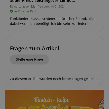
Super Preis / Leistungsverhältnis …
Bewertung von
Manfred
vom 14.01.2024
verifizierter Kauf
Funktional
Funktioniert klasse, schöner natürlicher Sound, alles
dabei was man benötigt, ich bin sehr zufrieden!
Fragen zum Artikel
Notwendig
Statistik
Marketing
Funktional
Stelle eine Frage
Die durch diese Services gesammelten Daten
werden gebraucht, um die technische Performance
der Website zu gewährleisten, dir grundlegende
Einkaufs-Funktionen bereitzustellen, das Einkaufen
Zu diesem Artikel wurden noch keine Fragen gestellt.
bei uns sicher zu machen und um Betrug zu
verhindern. Immer eingeschaltet.
Cookie
Anbieter / Domain
FPGSID
.kirstein.de