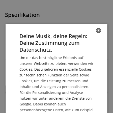
Spezifikation
Artikelnummer
00059577
Deine Musik, deine Regeln:
Farbe
Schwarz
Deine Zustimmung zum
ENGLISH
Datenschutz.
Instrumentenhalterung,
Set inklusive
GERMAN
Kabel
Um dir das bestmögliche Erlebnis auf
DUTCH
unserer Webseite zu bieten, verwenden wir
Typ
Dynamisch
Cookies. Dazu gehören essenzielle Cookies
FRENCH
zur technischen Funktion der Seite sowie
Bauform
für Stativ
ITALIAN
Cookies, um die Leistung zu messen und
Inhalte und Anzeigen zu personalisieren.
SPANISH
Für die Personalisierung und Analyse
Kundenbewertungen
nutzen wir unter anderem die Dienste von
Google. Dabei können auch
personenbezogene Daten, wie zum Beispiel