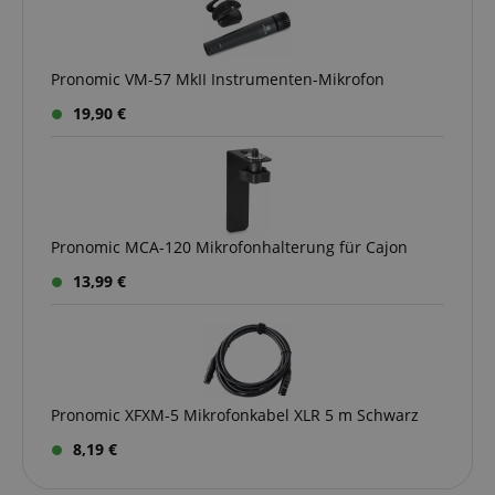
session-id-apay
Amazon
.amazon.com
Pronomic VM-57 MkII Instrumenten-Mikrofon
19,90 €
CrossDomainCookieScriptConsent_389
.crossdomain.cookie-
script.com
sid_key
www.kirstein.de
Pronomic MCA-120 Mikrofonhalterung für Cajon
13,99 €
session-token
Amazon
.amazon.com
Pronomic XFXM-5 Mikrofonkabel XLR 5 m Schwarz
language
www.kirstein.de
8,19 €