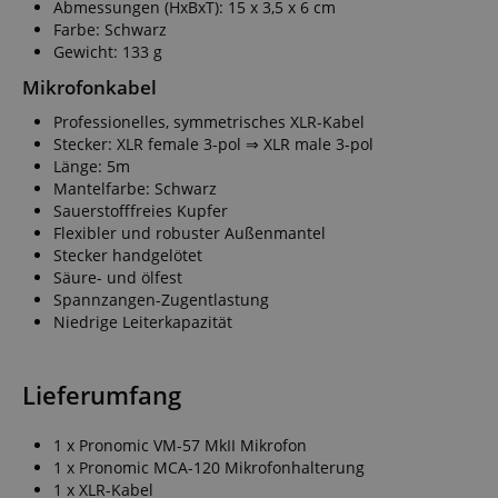
Abmessungen (HxBxT): 15 x 3,5 x 6 cm
Farbe: Schwarz
Gewicht: 133 g
Mikrofonkabel
Professionelles, symmetrisches XLR-Kabel
Stecker: XLR female 3-pol ⇒ XLR male 3-pol
Länge: 5m
Mantelfarbe: Schwarz
Sauerstofffreies Kupfer
Flexibler und robuster Außenmantel
Stecker handgelötet
Säure- und ölfest
Spannzangen-Zugentlastung
Niedrige Leiterkapazität
Lieferumfang
1 x Pronomic VM-57 MkII Mikrofon
1 x Pronomic MCA-120 Mikrofonhalterung
1 x XLR-Kabel