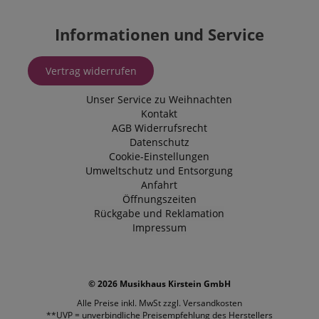
relevant sein
Informationen und Service
VISITOR_INFO1_LIVE
5
Dieses Cooki
Google LLC
Monate
von Youtube 
.youtube.com
4
um die
Wochen
Benutzereins
Vertrag widerrufen
für in Websit
eingebettete
Videos zu ver
Unser Service zu Weihnachten
Es kann auch
bestimmen, o
Kontakt
Website-Besu
AGB
Widerrufsrecht
neue oder alt
der Youtube-
Datenschutz
Oberfläche v
Cookie-Einstellungen
Umweltschutz und Entsorgung
FPLC
.kirstein.de
20
Dieses Cooki
Stunden
verwendet, u
Anfahrt
Leistungsfäh
Öffnungszeiten
Funktionalitä
Website-Benu
Rückgabe und Reklamation
speichern un
Impressum
verfolgen, um
Browser-Erfa
verbessern. 
auch an der 
von Analyse
beteiligt sein
© 2026 Musikhaus Kirstein GmbH
messen, wie 
mit den Funk
Alle Preise inkl. MwSt zzgl.
Versandkosten
der Website
**UVP = unverbindliche Preisempfehlung des Herstellers