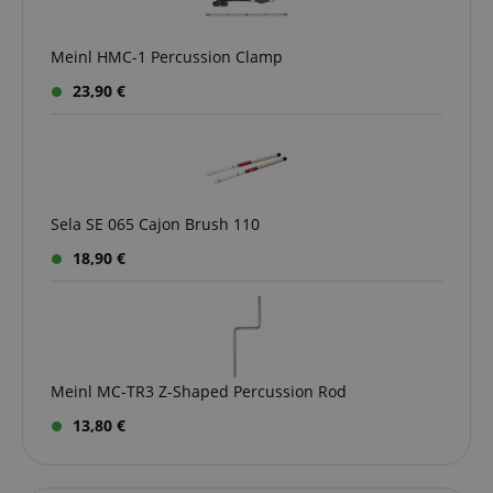
Meinl HMC-1 Percussion Clamp
23,90 €
VISITOR_PRIVACY_METADATA
YouTube
Sela SE 065 Cajon Brush 110
.youtube.com
18,90 €
Meinl MC-TR3 Z-Shaped Percussion Rod
13,80 €