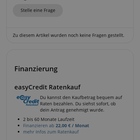
Stelle eine Frage
Funktional
Zu diesem Artikel wurden noch keine Fragen gestellt.
Notwendig
Statistik
Marketing
Finanzierung
Funktional
Die durch diese Services gesammelten Daten
easyCredit Ratenkauf
werden gebraucht, um die technische Performance
der Website zu gewährleisten, dir grundlegende
Einkaufs-Funktionen bereitzustellen, das Einkaufen
Du kannst den Kaufbetrag bequem auf
bei uns sicher zu machen und um Betrug zu
Raten bezahlen. Du siehst sofort, ob
verhindern. Immer eingeschaltet.
dein Antrag genehmigt wurde.
Cookie
Anbieter / Domain
2 bis 60 Monate Laufzeit
FPGSID
.kirstein.de
Finanzieren ab
22,00 € / Monat
mehr Infos zum Ratenkauf
S