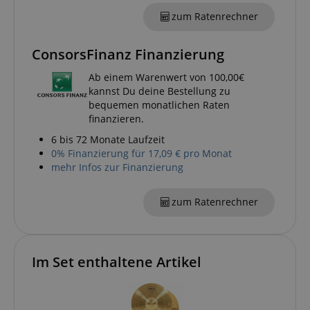
amazon-pay-connectedAuth
Amazon
zum Ratenrechner
www.kirstein.de
ConsorsFinanz Finanzierung
Ab einem Warenwert von 100,00€
apay-session-set
Amazon.com Inc.
kannst Du deine Bestellung zu
www.kirstein.de
bequemen monatlichen Raten
finanzieren.
6 bis 72 Monate Laufzeit
0% Finanzierung für 17,09 € pro Monat
Google-
mehr Infos zur Finanzierung
Datenschutzerklärung
zum Ratenrechner
CookieScriptConsent
CookieScript
.kirstein.de
Im Set enthaltene Artikel