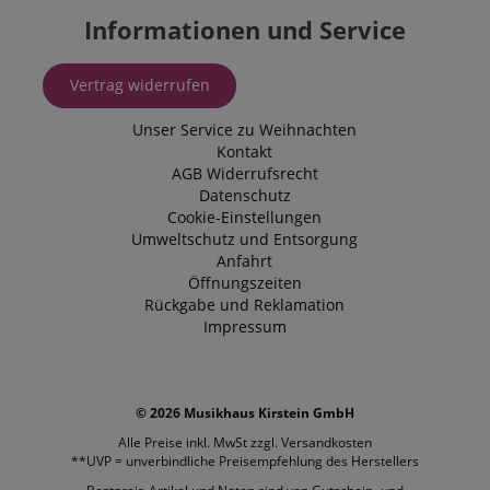
Informationen und Service
_uetvid
1 Jahr
Dies ist ein C
Microsoft
das von Micr
Corporation
Bing Ads ver
.kirstein.de
wird und ein 
Cookie ist. Es
Vertrag widerrufen
ermöglicht un
einem Benutz
Unser Service zu Weihnachten
Kontakt zu tr
zuvor unsere
Kontakt
besucht hat.
AGB
Widerrufsrecht
Datenschutz
Cookie-Einstellungen
Umweltschutz und Entsorgung
Anfahrt
Öffnungszeiten
Rückgabe und Reklamation
Impressum
© 2026 Musikhaus Kirstein GmbH
Alle Preise inkl. MwSt zzgl.
Versandkosten
**UVP = unverbindliche Preisempfehlung des Herstellers