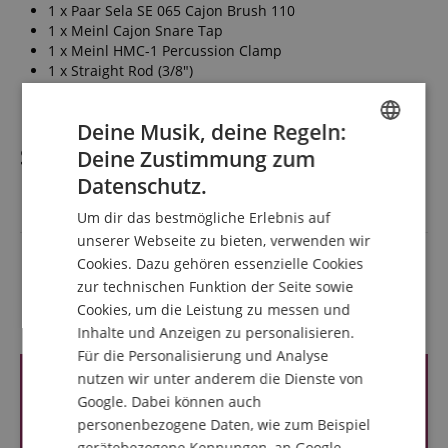
1 x Paar Sela SE 065 Cajon Brush 110
1 x Meinl Cajon Snare Tap
1 x Meinl HMC-1 Percussion Clamp
1 x Straight Rod (3/8")
1 x Meinl MC-TR3 Z-Shaped Percussion Rod
Deine Musik, deine Regeln:
Spezifikation
Deine Zustimmung zum
ENGLISH
Datenschutz.
GERMAN
Artikelnummer
00060296
Um dir das bestmögliche Erlebnis auf
DUTCH
unserer Webseite zu bieten, verwenden wir
Farbe
Multicolor
Cookies. Dazu gehören essenzielle Cookies
FRENCH
zur technischen Funktion der Seite sowie
ITALIAN
Cookies, um die Leistung zu messen und
Kundenbewertungen
Inhalte und Anzeigen zu personalisieren.
SPANISH
Für die Personalisierung und Analyse
nutzen wir unter anderem die Dienste von
Google. Dabei können auch
personenbezogene Daten, wie zum Beispiel
gerätebezogene Kennungen, an Google