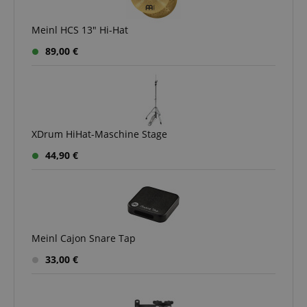
session-id-apay
Amazon
.amazon.com
Meinl HCS 13" Hi-Hat
89,00 €
CrossDomainCookieScriptConsent_389
.crossdomain.cookie-
script.com
XDrum HiHat-Maschine Stage
sid_key
www.kirstein.de
44,90 €
session-token
Amazon
.amazon.com
Meinl Cajon Snare Tap
language
www.kirstein.de
33,00 €