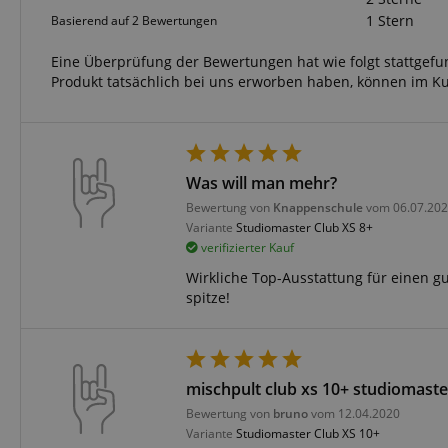
CrossDomainCookie
1 Stern
Basierend auf 2 Bewertungen
sid_key
Eine Überprüfung der Bewertungen hat wie folgt stattgef
Produkt tatsächlich bei uns erworben haben, können im K
session-token
language
Was will man mehr?
Bewertung von
Knappenschule
vom 06.07.20
Variante
Studiomaster Club XS 8+
verifizierter Kauf
Wirkliche Top-Ausstattung für einen g
spitze!
VISITOR_PRIVACY_
mischpult club xs 10+ studiomaste
Bewertung von
bruno
vom 12.04.2020
Variante
Studiomaster Club XS 10+