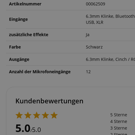
FPGSID
Artikelnummer
00062509
6.3mm Klinke, Bluetooth,
Eingänge
USB, XLR
amazon-pay-conne
zusätzliche Effekte
Ja
apay-session-set
Farbe
Schwarz
Ausgänge
6.3mm Klinke, Cinch / R
Anzahl der Mikrofoneingänge
12
CookieScriptConse
Kundenbewertungen
session-id-apay
5 Sterne
4 Sterne
5.0
3 Sterne
5.0
/
2 Sterne