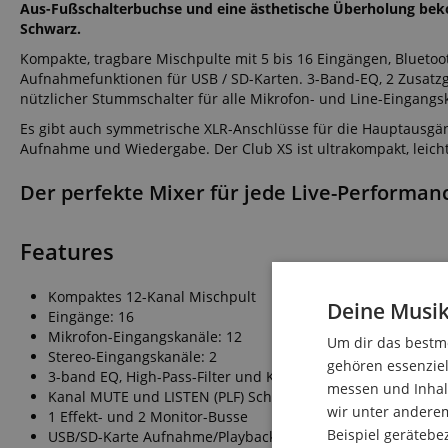
Aus-Fußschalterbuchse und eine ästhetische Überholung bek
Schwarz.
Kompakte, tragbare Mischpulte mit 5 bis 16 Eingängen, Bluetoo
Aufnahmefunktionen für USB / SD-Karten. 3-Band-EQ, 2 Zusatzg
nützlicher Stummschalter für alle Mikrofon- und Line-Eingangs
Es gibt auch symmetrische XLR-Anschlüsse für die Hauptausgän
Aufnahme und Wiedergabe. Der Club XS ist ultrakompakt, leicht,
Der perfekte Mixer für jede Live-Perform
Features
Kompaktes 12-Kanal Mischpult
Deine Musik
Eingänge: 16
Mikrofon-Eingangskanäle: 12
Um dir das bestmö
Stereo-Eingangskanäle: 2
gehören essenziel
3-band EQ, High-Pass-Filter und Kompressor auf allen Mik
messen und Inhalt
Kanal MUTE und LISTEN (PLF) Schalter auf allen Kanälen
wir unter andere
1 Effekt- und 2 Monitor-Busse
Beispiel gerätebe
USB/SD-Karte Aufnahme/Playback, Bluetooth-Playback-Opti