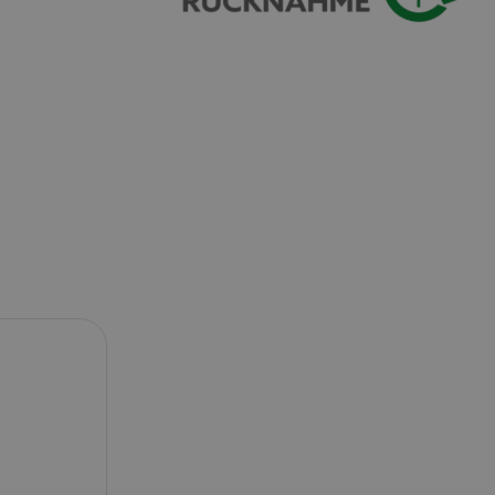
serve user session
.
azon Pay verbunden
thentifizierungs-
 sicher zu
azon Pay gesetzt.
om Server
en zu Aktivitäten
ichern, sodass
 weitermachen
iten des Servers
ookie-Script.com-
 für Besucher-
s Cookie-Banner von
ordnungsgemäß
erwaltung der
site, insbesondere
em
sicheres und
is zu gewährleisten.