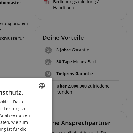
Bedienungsanleitung /
udiomaster-
Handbuch
uerung und ein
e.
Deine Vorteile
schlüsse für
3 Jahre
Garantie
30 Tage
Money Back
Tiefpreis-Garantie
Über 2.000.000
zufriedene
nschutz.
Kunden
ookies. Dazu
ENGLISH
ie Leistung zu
GERMAN
 Analyse nutzen
Deine Ansprechpartner
DUTCH
aten, wie zum
g ist für die
FRENCH
Hotline aktuell nicht besetzt. Du