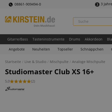
3 Jahr
08861-909494-0
Gitarre/Bass
Tasteninstrumente
Drums
Akkordeon
Bl
Angebote
Neuheiten
Topseller
Schnäppchen
Startseite
Live & Studio
Mischpulte
Analoge Mischpulte
Studiomaster Club XS 16+
5,0
(2)