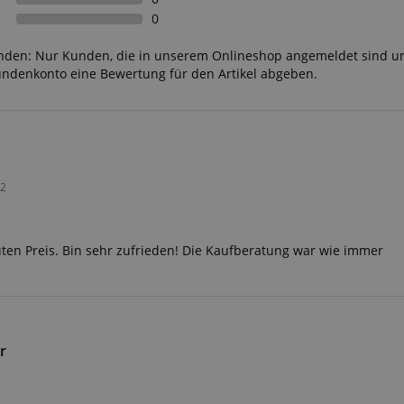
ScriptConsent_389
.crossdomain.cookie-
1 Jahr 1
script.com
Monat
0
www.kirstein.de
Session
Dieses Cookie wird verwe
Benutzersitzungszustand 
unden: Nur Kunden, die in unserem Onlineshop angemeldet sind u
Seitenanforderungen zu er
undenkonto eine Bewertung für den Artikel abgeben.
11
Dieses Cookie dient der A
Amazon
Monate 4
einer anonymisierten Nutz
.amazon.com
Wochen
den Server.
www.kirstein.de
Session
Es gibt viele verschiedene
die mit diesem Namen ver
Allgemeinen wird ein detail
die Verwendung auf einer
22
Website empfohlen. In den
wird es jedoch wahrschein
von Spracheinstellungen 
möglicherweise Inhalte in
Sprache bereitzustellen. 
uten Preis. Bin sehr zufrieden! Die Kaufberatung war wie immer
ICC-Kategorie basiert auf
METADATA
5 Monate
Dieses Cookie dient der S
YouTube
4 Wochen
Einwilligungs- und
.youtube.com
Datenschutzbestimmungen
ihre Interaktion mit der We
Daten über die Einwilligu
Bezug auf verschiedene
r
Datenschutzrichtlinien und
um sicherzustellen, dass i
zukünftigen Sitzungen gee