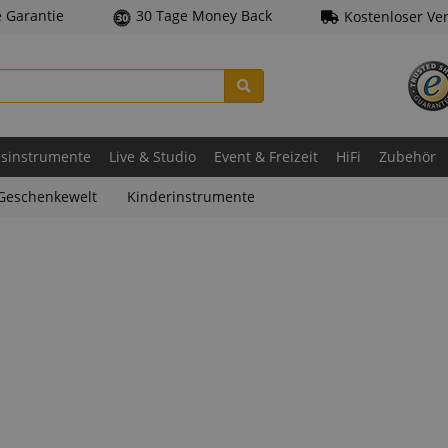
e Garantie
30 Tage Money Back
Kostenloser Ve
asinstrumente
Live & Studio
Event & Freizeit
HiFi
Zubehör
Geschenkewelt
Kinderinstrumente