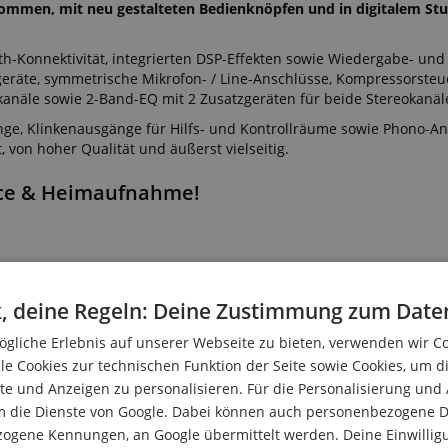
ommen, mit neu gestalteten Bedienknöpfen und in digitalem St
th-Konnektivität, integrierten DSP-Effekten sowie Wiedergabe- und
eräte, symmetrische Mikrofon- / Line-Anschlüsse, Kompressorste
kanäle sowie 2-Band-EQ mit 2 Zusatzgeräten für beide Stereokanäl
ge, Klinkenausgänge für Hilfs- und Kontrollräume sowie Phono-An
 von hoher Qualität und äußerst vielseitig.
ance & Heimaufnahme!
, deine Regeln: Deine Zustimmung zum Date
gliche Erlebnis auf unserer Webseite zu bieten, verwenden wir C
le Cookies zur technischen Funktion der Seite sowie Cookies, um d
rofon-Kanälen
e und Anzeigen zu personalisieren. Für die Personalisierung und
m die Dienste von Google. Dabei können auch personenbezogene D
zogene Kennungen, an Google übermittelt werden. Deine Einwilligun
on