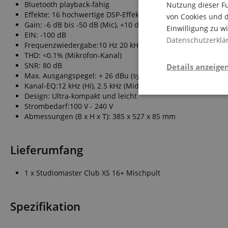
Bluetooth playback-fähig
Nutzung dieser Fu
Effekte: 16 hochwertige DSP-Effekte mit Fußschalter-Ein/A
von Cookies und d
Gain: -6 dB bis -50 dB (Mic), +10 dB bis -34 dB (Line)
Einwilligung zu w
EIN: -100 dB
Datenschutzerklä
Frequenzwiedergabe:10 Hz 20 kHz +1/-3 dB (Mikrofon-Kanal
THD: <0.1% (Mikrofon-Kanal)
SNR: 80 dB
Details anzeige
Max. Ausgangspegel: + 26 dBu (sym.), +20 dBu (assym.)
Kanal-EQ:12 kHz (Hi), 2.5 kHz (Mid), 45 Hz (Lo), 80 Hz (Lo Cut)
Design: Ultra-kompakt und leicht
Notwendi
Strombedarf:100 V - 240 V
Abmessungen (B x H x T): 385 x 527 x 85 mm
Lieferumfang
1 x Studiomaster Club XS 16+ Mischpult
Die durch diese Serv
dir grundlegende Ein
Spezifikation
Immer eingeschaltet.
Cookie