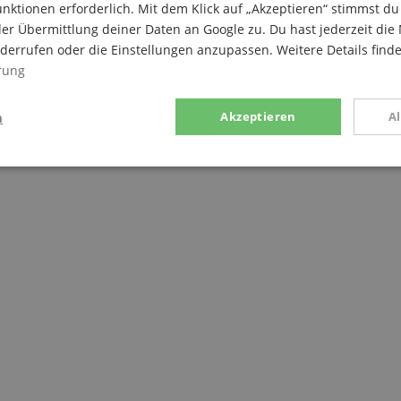
nktionen erforderlich. Mit dem Klick auf „Akzeptieren“ stimmst 
us-Anschluss
er Übermittlung deiner Daten an Google zu. Du hast jederzeit die 
iderrufen oder die Einstellungen anzupassen. Weitere Details find
rung
)
n
Akzeptieren
A
g
Statistik
Marketing
Notwendig
Statistik
Marketing
Funktional
ices gesammelten Daten werden gebraucht, um die technische Performance der Website
kaufs-Funktionen bereitzustellen, das Einkaufen bei uns sicher zu machen und um Bet
Anbieter / Domain
Laufzeit
Beschreibung