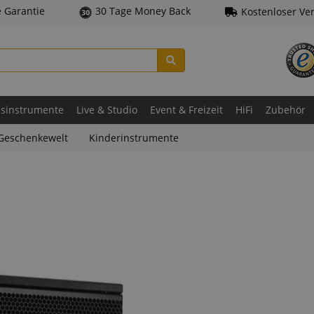
e Garantie
30 Tage Money Back
Kostenloser Ve
asinstrumente
Live & Studio
Event & Freizeit
HiFi
Zubehör
Geschenkewelt
Kinderinstrumente