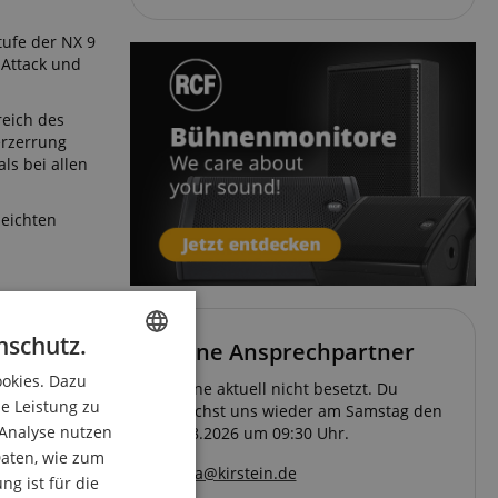
tufe der NX 9
 Attack und
reich des
erzerrung
ls bei allen
leichten
ler
nschutz.
Deine Ansprechpartner
 Design ist
e akkuratere
ookies. Dazu
ENGLISH
Hotline aktuell nicht besetzt. Du
ie Leistung zu
erreichst uns wieder am Samstag den
GERMAN
n sorgt dafür,
 Analyse nutzen
08.08.2026 um 09:30 Uhr.
DUTCH
aten, wie zum
pa@kirstein.de
g ist für die
FRENCH