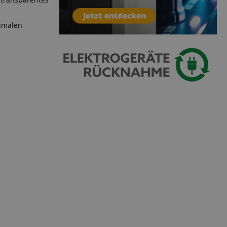
serve user session
.
nimalen
azon Pay verbunden
thentifizierungs-
 sicher zu
azon Pay gesetzt.
om Server
en zu Aktivitäten
ichern, sodass
 weitermachen
iten des Servers
ookie-Script.com-
 für Besucher-
s Cookie-Banner von
ordnungsgemäß
erwaltung der
site, insbesondere
em
sicheres und
is zu gewährleisten.