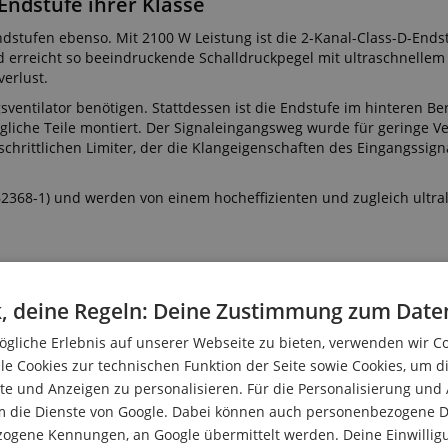
 Endstufe ihrer Klasse
ndstufen ebenso. Mit 2100 W Leistung ist die 2-Kanal-Class-D-Ends
nd erreicht so beeindruckende Schalldruckpegel mit ultraschnellem
erlust.
gsventilator benötigen. Stattdessen ist die Endstufe im hinteren Be
liche Teile montiert. Der Signaleingangsweg wurde für geringe V
schrittlichen Limiter, der die Klangeigenschaften des Eingangssigna
62368-1) und werden von einem hocheffizienten und zugleich ultra
. Um maximale Zuverlässigkeit und ein optimales Zusammenspiel al
, deine Regeln: Deine Zustimmung zum Date
ll von RCF Ingenieuren in Italien entwickelt. Durch das neuartige
al stabiler als ihre Vorgängermodelle und gewährleistet somit ein
gliche Erlebnis auf unserer Webseite zu bieten, verwenden wir C
le Cookies zur technischen Funktion der Seite sowie Cookies, um d
ren Sound und weniger Verzerrungen. Das spezielle Tieftönerdesig
e und Anzeigen zu personalisieren. Für die Personalisierung und
rzerrt und nicht so schnell überhitzt.
m die Dienste von Google. Dabei können auch personenbezogene D
zogene Kennungen, an Google übermittelt werden. Deine Einwilligun