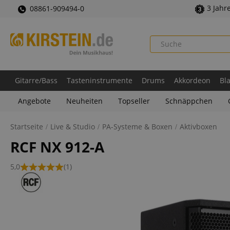
3 Jahr
08861-909494-0
Gitarre/Bass
Tasteninstrumente
Drums
Akkordeon
Bl
Angebote
Neuheiten
Topseller
Schnäppchen
Startseite
Live & Studio
PA-Systeme & Boxen
Aktivboxen
RCF NX 912-A
5,0
(1)