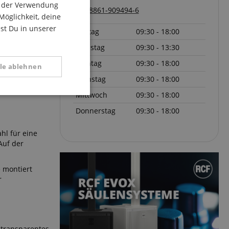
du der Verwendung
08861-909494-6
ITALIAN
Möglichkeit, deine
ilter durch
ie Box mit
est Du in unserer
Freitag
09:30 - 18:00
SPANISH
n linearen,
Samstag
09:30 - 13:30
ten
Montag
09:30 - 18:00
lle ablehnen
Schallwandler.
Dienstag
09:30 - 18:00
. Dank des
Mittwoch
09:30 - 18:00
Funktional
Donnerstag
09:30 - 18:00
hl für eine
Auf der
e montiert
r
 zu gewährleisten,
rug zu verhindern.
n transparentes