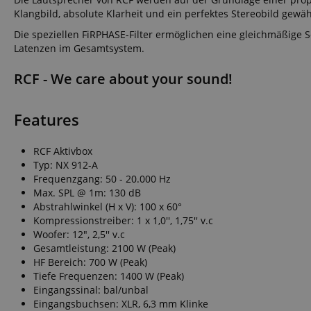
FPGSID
Klangbild, absolute Klarheit und ein perfektes Stereobild gewähr
Die speziellen FiRPHASE-Filter ermöglichen eine gleichmäßige 
Latenzen im Gesamtsystem.
amazon-pay-conne
RCF - We care about your sound!
apay-session-set
Features
RCF Aktivbox
Typ: NX 912-A
Frequenzgang: 50 - 20.000 Hz
CookieScriptConse
Max. SPL @ 1m: 130 dB
Abstrahlwinkel (H x V): 100 x 60°
Kompressionstreiber: 1 x 1,0'', 1,75'' v.c
Woofer: 12", 2,5'' v.c
Gesamtleistung: 2100 W (Peak)
session-id-apay
HF Bereich: 700 W (Peak)
Tiefe Frequenzen: 1400 W (Peak)
Eingangssinal: bal/unbal
Eingangsbuchsen: XLR, 6,3 mm Klinke