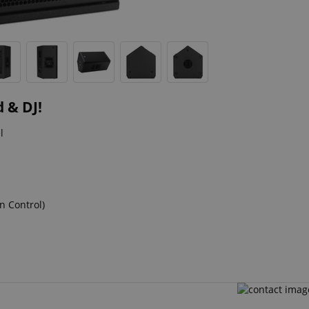
 & DJ!
l
n Control)