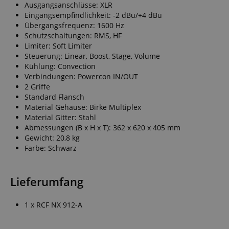
CrossDomainCookie
Ausgangsanschlüsse: XLR
Eingangsempfindlichkeit: -2 dBu/+4 dBu
sid_key
Übergangsfrequenz: 1600 Hz
Schutzschaltungen: RMS, HF
Limiter: Soft Limiter
session-token
Steuerung: Linear, Boost, Stage, Volume
Kühlung: Convection
Verbindungen: Powercon IN/OUT
language
2 Griffe
Standard Flansch
Material Gehäuse: Birke Multiplex
Material Gitter: Stahl
Abmessungen (B x H x T): 362 x 620 x 405 mm
Gewicht: 20,8 kg
Farbe: Schwarz
VISITOR_PRIVACY_
Lieferumfang
1 x RCF NX 912-A