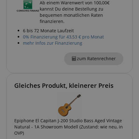
Ab einem Warenwert von 100,00€
kannst Du deine Bestellung zu
bequemen monatlichen Raten
session-id-apay
Amazon
.amazon.com
finanzieren.
6 bis 72 Monate Laufzeit
0% Finanzierung für 43,53 € pro Monat
mehr Infos zur Finanzierung
zum Ratenrechner
CrossDomainCookieScriptConsent_389
.crossdomain.cookie-
script.com
sid_key
www.kirstein.de
Gleiches Produkt, kleinerer Preis
session-token
Amazon
.amazon.com
Epiphone El Capitan J-200 Studio Bass Aged Vintage
language
www.kirstein.de
Natural - 1A Showroom Modell (Zustand: wie neu, in
OVP)