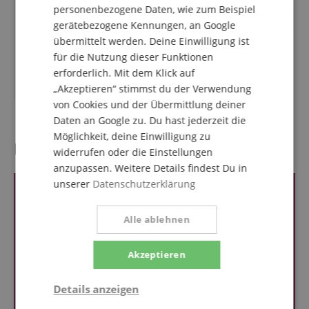
personenbezogene Daten, wie zum Beispiel
GHS FastFret Pflegemittel für
Classic Cantabile
Saiteninstrumente
Gitarrenständer f
gerätebezogene Kennungen, an Google
Akustikgitarren u
übermittelt werden. Deine Einwilligung ist
für die Nutzung dieser Funktionen
erforderlich. Mit dem Klick auf
10,80
€
„Akzeptieren“ stimmst du der Verwendung
von Cookies und der Übermittlung deiner
Daten an Google zu. Du hast jederzeit die
Möglichkeit, deine Einwilligung zu
Kundenbewertungen
widerrufen oder die Einstellungen
anzupassen. Weitere Details findest Du in
unserer
Datenschutzerklärung
Alle ablehnen
Akzeptieren
Details anzeigen