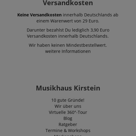
Versandkosten
ROLLOUT_TOKEN
Monate
4
Wochen
Keine Versandkosten
innerhalb Deutschlands ab
FPID
.kirstein.de
1 Jahr 1
Dieses Cooki
einem Warenwert von 29 Euro.
Monat
verwendet, 
Benutzerverh
Darunter bezahlst Du lediglich 3,90 Euro
und Präferen
Versandkosten innerhalb Deutschlands.
verfolgen, u
personalisier
Wir haben keinen Mindestbestellwert.
Erfahrung zu 
weitere Informationen
_gcl_au
2
Wird von Go
Google LLC
Monate
AdSense ver
.kirstein.de
4
um mit der Ef
Wochen
von Werbung
Websites zu
experimentier
ihre Dienste 
Musikhaus Kirstein
YSC
Session
Dieses Cooki
Google LLC
von YouTube 
.youtube.com
um Ansichte
10 gute Gründe!
eingebetteter
zu verfolgen.
Wir über uns
Virtuelle 360°-Tour
_uetsid
1 Tag
Dieses Cooki
Microsoft
Blog
von Bing ver
Corporation
um zu besti
.kirstein.de
Ratgeber
welche Anzei
Termine & Workshops
geschaltet w
sollen, die fü