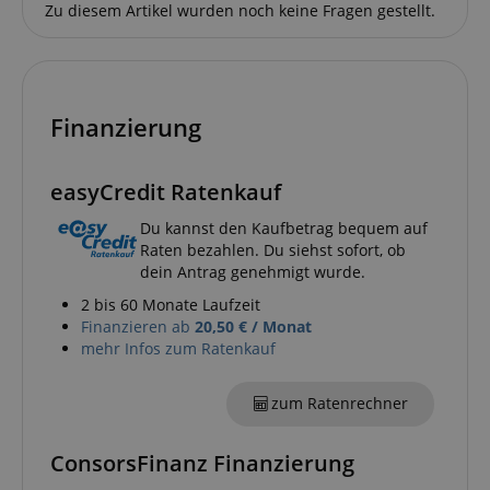
Zu diesem Artikel wurden noch keine Fragen gestellt.
S
amazon-pay-connectedAuth
Amazon
www.kirstein.de
Finanzierung
apay-session-set
Amazon.com Inc.
easyCredit Ratenkauf
www.kirstein.de
Du kannst den Kaufbetrag bequem auf
Raten bezahlen. Du siehst sofort, ob
dein Antrag genehmigt wurde.
Google-
2 bis 60 Monate Laufzeit
Datenschutzerklärung
Finanzieren ab
20,50 € / Monat
mehr Infos zum Ratenkauf
CookieScriptConsent
CookieScript
.kirstein.de
zum Ratenrechner
ConsorsFinanz Finanzierung