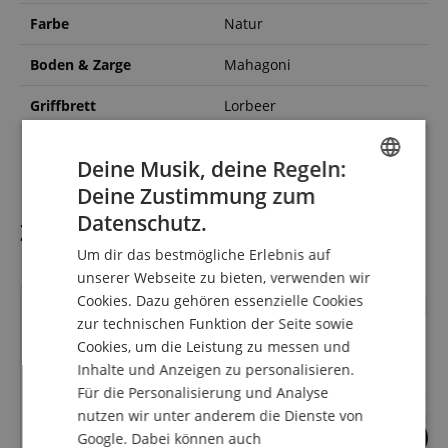
Farbe
Natur
Boden & Zarge
Mahagoni
Griffbrett
Lorbeer
Cutaway
Nein
Deine Musik, deine Regeln:
Deine Zustimmung zum
ENGLISH
Datenschutz.
Zubehör
GERMAN
Um dir das bestmögliche Erlebnis auf
DUTCH
unserer Webseite zu bieten, verwenden wir
Cookies. Dazu gehören essenzielle Cookies
FRENCH
zur technischen Funktion der Seite sowie
ITALIAN
Cookies, um die Leistung zu messen und
Inhalte und Anzeigen zu personalisieren.
SPANISH
Für die Personalisierung und Analyse
nutzen wir unter anderem die Dienste von
9
53
Google. Dabei können auch