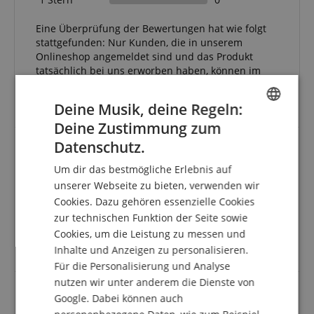
Eine Überprüfung der Bewertungen hat wie folgt
stattgefunden: Nur Kunden, die in unserem
Onlineshop angemeldet sind und das Produkt
tatsächlich bei uns erworben haben, können im
Kundenkonto eine Bewertung für den Artikel
abgeben.
Deine Musik, deine Regeln:
Deine Zustimmung zum
ENGLISH
Datenschutz.
GERMAN
Audio Adapter-Set im schicken Koffer
Um dir das bestmögliche Erlebnis auf
DUTCH
unserer Webseite zu bieten, verwenden wir
Bewertung von
Christoph
vom 29.11.2025
Cookies. Dazu gehören essenzielle Cookies
verifizierter Kauf
FRENCH
zur technischen Funktion der Seite sowie
Die lieferung war schnell und in Ordnung.
ITALIAN
Cookies, um die Leistung zu messen und
Ich habe das produkt aber noch nicht probiert!
Inhalte und Anzeigen zu personalisieren.
Daher kann ich nichts über die Qualität erzählen.
SPANISH
Für die Personalisierung und Analyse
nutzen wir unter anderem die Dienste von
Google. Dabei können auch
Alles was man braucht