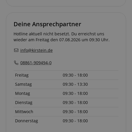
session-id-apay
Amazon
.amazon.com
Deine Ansprechpartner
Hotline aktuell nicht besetzt. Du erreichst uns
wieder am Freitag den 07.08.2026 um 09:30 Uhr.
info@kirstein.de
CrossDomainCookieScriptConsent_389
.crossdomain.cookie-
script.com
08861-909494-0
sid_key
www.kirstein.de
Freitag
09:30 - 18:00
Samstag
09:30 - 13:30
session-token
Amazon
Montag
09:30 - 18:00
.amazon.com
Dienstag
09:30 - 18:00
Mittwoch
09:30 - 18:00
language
www.kirstein.de
Donnerstag
09:30 - 18:00