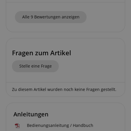
S
amazon-pay-connectedAuth
Amazon
Alle 9 Bewertungen anzeigen
www.kirstein.de
apay-session-set
Amazon.com Inc.
www.kirstein.de
Fragen zum Artikel
Stelle eine Frage
Google-
Datenschutzerklärung
Zu diesem Artikel wurden noch keine Fragen gestellt.
CookieScriptConsent
CookieScript
.kirstein.de
Anleitungen
Bedienungsanleitung / Handbuch