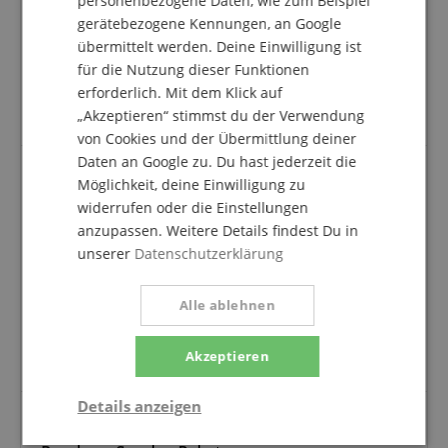
personenbezogene Daten, wie zum Beispiel
gerätebezogene Kennungen, an Google
Bewertung von
Johann
vom 24.10.2025
verifizierter Kauf
übermittelt werden. Deine Einwilligung ist
für die Nutzung dieser Funktionen
In diesem Set ist alles vorhanden was wir benötigen
erforderlich. Mit dem Klick auf
um mit Künstlern und Fremdsystemen kompatibel zu
sein!
„Akzeptieren“ stimmst du der Verwendung
von Cookies und der Übermittlung deiner
Daten an Google zu. Du hast jederzeit die
Möglichkeit, deine Einwilligung zu
Unentbehrlich für jeden Live-Musiker/ jede
widerrufen oder die Einstellungen
Band
anzupassen. Weitere Details findest Du in
Bewertung von
Ralph
vom 31.08.2025
unserer
Datenschutzerklärung
verifizierter Kauf
Beim Bühnenaufbau fehlt es manchmal an
Alle ablehnen
Kleinigkeiten wie z.B. dem passenden Adapter. Dieses
Köfferchen ist gut sortiert und trägt zum Gelingen
Akzeptieren
aller Verkabelung bei. Sehr hilfreich!
Details anzeigen
Notwendig
Statistik
Marketing