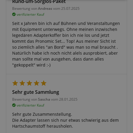
Rund-um-Sorglos-Paket
Bewertung von
Andreas
vom 25.07.2025
verifizierter Kauf
Funktional
Seit x Jahren bin ich auf Bühnen und Veranstaltungen
mit Equipment unterwegs. Ohne meinen inzwischen
legedären Adapterkoffer bin ich nie los und jetzt
kommt das Pronomic Set... Top! Aus meiner Sicht ist
so ziemlich alles "an Bord" was man so mal braucht .
Natürlich habe ich noch nicht alels ausprobiert, aber
man sollte mal von ausgehen, dass dann alles
"gekoppelt" wird :-)
Notwendig
Statistik
Marketing
Funktional
Die durch diese Services gesammelten Daten
werden gebraucht, um die technische Performance
Sehr gute Sammlung
der Website zu gewährleisten, dir grundlegende
Einkaufs-Funktionen bereitzustellen, das Einkaufen
Bewertung von
Sascha
vom 28.01.2025
bei uns sicher zu machen und um Betrug zu
verifizierter Kauf
verhindern. Immer eingeschaltet.
Sehr gute Zusammenstellung.
Cookie
Anbieter / Domain
Die Adapter lassen sich nur etwas schwierig aus dem
FPGSID
.kirstein.de
Hartschaumstoff herausholen.