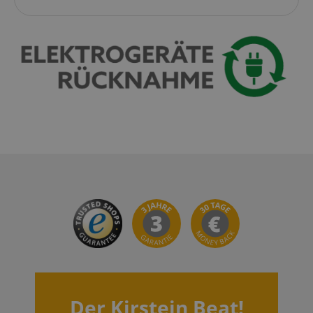
VISITOR_PRIVACY_METADATA
YouTube
.youtube.com
Der Kirstein Beat!