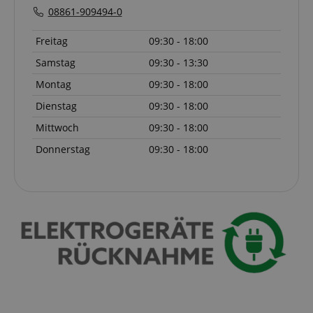
Einkaufs-Funktionen bereitzustellen, das Einkaufen
08861-909494-0
bei uns sicher zu machen und um Betrug zu
verhindern. Immer eingeschaltet.
Freitag
09:30 - 18:00
Cookie
Anbieter / Domain
Samstag
09:30 - 13:30
FPGSID
.kirstein.de
Montag
09:30 - 18:00
S
Dienstag
09:30 - 18:00
amazon-pay-connectedAuth
Amazon
Mittwoch
09:30 - 18:00
www.kirstein.de
Donnerstag
09:30 - 18:00
apay-session-set
Amazon.com Inc.
www.kirstein.de
Google-
Datenschutzerklärung