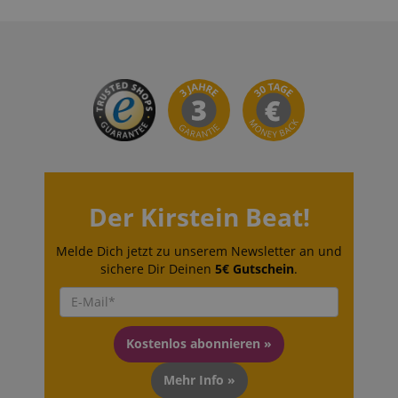
CookieScriptConsent
CookieScript
.kirstein.de
session-id-apay
Amazon
.amazon.com
Der Kirstein Beat!
Melde Dich jetzt zu unserem Newsletter an und
CrossDomainCookieScriptConsent_389
.crossdomain.cookie-
sichere Dir Deinen
5€ Gutschein
.
script.com
sid_key
www.kirstein.de
Kostenlos abonnieren »
Mehr Info »
session-token
Amazon
.amazon.com