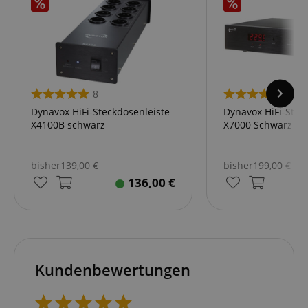
8
3
Dynavox HiFi-Steckdosenleiste
Dynavox HiFi-Stec
X4100B schwarz
X7000 Schwarz
bisher
139,00
€
bisher
199,00
€
136,00
€
Kundenbewertungen