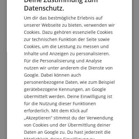
ENGLISH
Datenschutz.
Bewertung von
Peter
vom 11.07.2026
GERMAN
verifizierter Kauf
Um dir das bestmögliche Erlebnis auf
DUTCH
Sehr gutes Produkt zu einem guten Preis. Versand
unserer Webseite zu bieten, verwenden wir
erfolgte leider erst 2 Tage nach Bestellung.
Cookies. Dazu gehören essenzielle Cookies
FRENCH
zur technischen Funktion der Seite sowie
ITALIAN
Cookies, um die Leistung zu messen und
Inhalte und Anzeigen zu personalisieren.
SPANISH
Solide Steckdosenleiste zu attraktivem Preis
Für die Personalisierung und Analyse
Bewertung von
Axel
vom 19.01.2026
nutzen wir unter anderem die Dienste von
verifizierter Kauf
Google. Dabei können auch
Relativ schwerer Brocken mit guter Verarbeitung.
personenbezogene Daten, wie zum Beispiel
Leiste kam gut verpackt mit schneller Lieferung. Wenn
gerätebezogene Kennungen, an Google
man für seine HiFi- Komponenten bereits relativ viel
übermittelt werden. Deine Einwilligung ist
Geld ausgegeben hat, ist eine Steckdosenleiste mit
für die Nutzung dieser Funktionen
Netzfiltern gut investiertes Geld, um es klanglich nicht
erforderlich. Mit dem Klick auf
an Netzstörungen, die billige Baumarkt-Steckdosen
„Akzeptieren“ stimmst du der Verwendung
nicht filtern, scheitern zu lassen.
von Cookies und der Übermittlung deiner
Daten an Google zu. Du hast jederzeit die