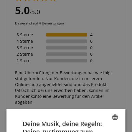
5.0
5.0
/
Basierend auf 4 Bewertungen
5 Sterne
4
4 Sterne
0
3 Sterne
0
2 Sterne
0
1 Stern
0
Eine Überprüfung der Bewertungen hat wie folgt
stattgefunden: Nur Kunden, die in unserem
Onlineshop angemeldet sind und das Produkt
tatsächlich bei uns erworben haben, können im
Kundenkonto eine Bewertung für den Artikel
abgeben.
Deine Musik, deine Regeln:
Deine Zustimmung zum
Sehr gutes Produkt