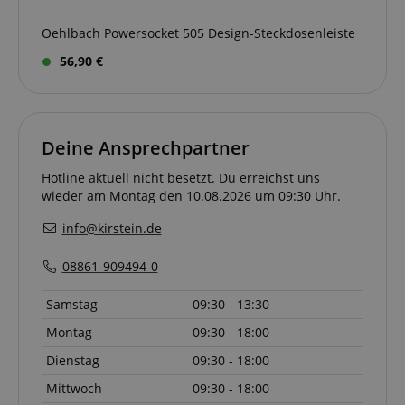
script.com
sid_key
www.kirstein.de
Oehlbach Powersocket 505 Design-Steckdosenleiste
56,90 €
session-token
Amazon
.amazon.com
Deine Ansprechpartner
Hotline aktuell nicht besetzt. Du erreichst uns
language
www.kirstein.de
wieder am Montag den 10.08.2026 um 09:30 Uhr.
info@kirstein.de
08861-909494-0
Samstag
09:30 - 13:30
Montag
09:30 - 18:00
Dienstag
09:30 - 18:00
Mittwoch
09:30 - 18:00