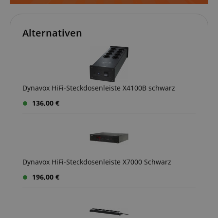
Alternativen
Google-
Datenschutzerklärung
CookieScriptConsent
CookieScript
.kirstein.de
Dynavox HiFi-Steckdosenleiste X4100B schwarz
136,00 €
session-id-apay
Amazon
.amazon.com
Dynavox HiFi-Steckdosenleiste X7000 Schwarz
196,00 €
CrossDomainCookieScriptConsent_389
.crossdomain.cookie-