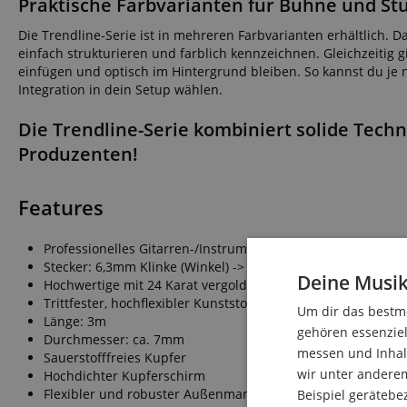
Praktische Farbvarianten für Bühne und St
Die Trendline-Serie ist in mehreren Farbvarianten erhältlich.
einfach strukturieren und farblich kennzeichnen. Gleichzeitig
einfügen und optisch im Hintergrund bleiben. So kannst du je 
Integration in dein Setup wählen.
Die Trendline-Serie kombiniert solide Tech
Produzenten!
Features
Professionelles Gitarren-/Instrumentenkabel
Stecker: 6,3mm Klinke (Winkel) -> 6,3mm Klinke
Deine Musik
Hochwertige mit 24 Karat vergoldete Stecker
Trittfester, hochflexibler Kunststoffmantel mit exzellente
Um dir das bestmö
Länge: 3m
gehören essenziel
Durchmesser: ca. 7mm
messen und Inhalt
Sauerstofffreies Kupfer
wir unter andere
Hochdichter Kupferschirm
Flexibler und robuster Außenmantel
Beispiel gerätebe