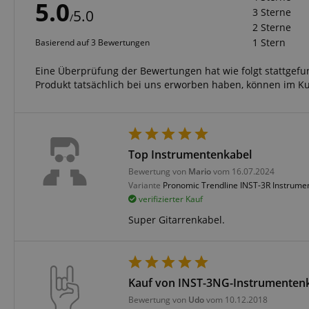
CrossDomainCookie
5.0
3 Sterne
5.0
/
2 Sterne
sid_key
1 Stern
Basierend auf 3 Bewertungen
Eine Überprüfung der Bewertungen hat wie folgt stattgef
session-token
Produkt tatsächlich bei uns erworben haben, können im K
language
Top Instrumentenkabel
Bewertung von
Mario
vom 16.07.2024
Variante
Pronomic Trendline INST-3R Instrumen
verifizierter Kauf
VISITOR_PRIVACY_
Super Gitarrenkabel.
Kauf von INST-3NG-Instrumenten
Bewertung von
Udo
vom 10.12.2018