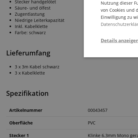
Stecker handgelötet
Nutzung dieser Fu
Säure- und ölfest
von Cookies und d
Zugentlastung
Einwilligung zu w
Niedrige Leiterkapazität
Datenschutzerklä
Inkl. Kabelklette
Farbe: schwarz
Details anzeige
Lieferumfang
Notwendi
3 x 3m Kabel schwarz
3 x Kabelklette
Spezifikation
Artikelnummer
00043457
Die durch diese Serv
dir grundlegende Ein
Oberfläche
PVC
Immer eingeschaltet.
Cookie
Stecker 1
Klinke 6.3mm Mono ger