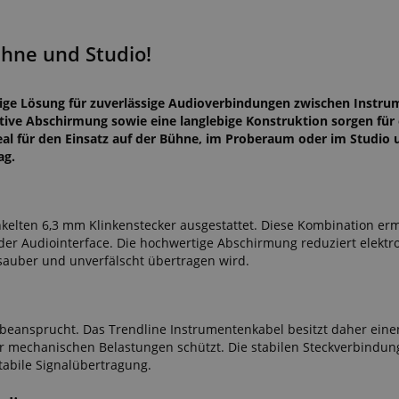
ühne und Studio!
ige Lösung für zuverlässige Audioverbindungen zwischen Instru
tive Abschirmung sowie eine langlebige Konstruktion sorgen für
deal für den Einsatz auf der Bühne, im Proberaum oder im Studio
ag.
elten 6,3 mm Klinkenstecker ausgestattet. Diese Kombination erm
der Audiointerface. Die hochwertige Abschirmung reduziert elekt
, sauber und unverfälscht übertragen wird.
beansprucht. Das Trendline Instrumentenkabel besitzt daher eine
r mechanischen Belastungen schützt. Die stabilen Steckverbindu
tabile Signalübertragung.