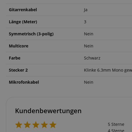
FPGSID
Gitarrenkabel
Ja
Länge (Meter)
3
amazon-pay-conne
Symmetrisch (3-polig)
Nein
apay-session-set
Multicore
Nein
Farbe
Schwarz
Stecker 2
Klinke 6.3mm Mono gew
CookieScriptConse
Mikrofonkabel
Nein
session-id-apay
Kundenbewertungen
5 Sterne
4 Sterne