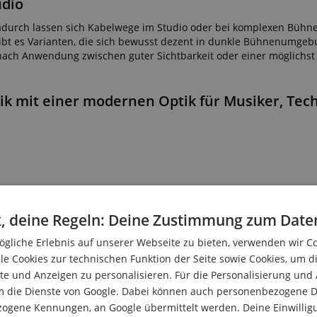
udio
 Dadurch lassen sich Kabelwege im Studio oder bei komplexen Bühn
 gibt es Varianten, die sich bewusst dezent in dunkle Bühnenumge
nach Anwendung zwischen guter Sichtbarkeit oder einer möglichst 
nik mit einer modernen Optik für Musiker, Tec
, deine Regeln: Deine Zustimmung zum Date
n Abschirmungseigenschaften
gliche Erlebnis auf unserer Webseite zu bieten, verwenden wir C
le Cookies zur technischen Funktion der Seite sowie Cookies, um d
e und Anzeigen zu personalisieren. Für die Personalisierung und
m die Dienste von Google. Dabei können auch personenbezogene D
zogene Kennungen, an Google übermittelt werden. Deine Einwilligun