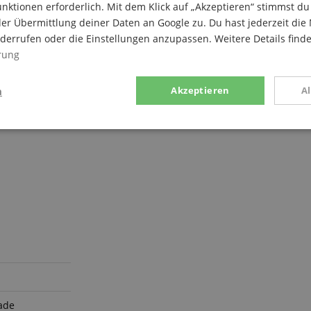
nktionen erforderlich. Mit dem Klick auf „Akzeptieren“ stimmst 
er Übermittlung deiner Daten an Google zu. Du hast jederzeit die 
iderrufen oder die Einstellungen anzupassen. Weitere Details find
rung
n
Akzeptieren
A
g
Statistik
Marketing
Notwendig
Statistik
Marketing
Funktional
ices gesammelten Daten werden gebraucht, um die technische Performance der Website
kaufs-Funktionen bereitzustellen, das Einkaufen bei uns sicher zu machen und um Bet
Anbieter / Domain
Laufzeit
Beschreibung
ade