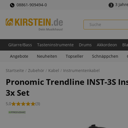
3 Jahr
08861-909494-0
Gitarre/Bass
Tasteninstrumente
Drums
Akkordeon
Bl
Angebote
Neuheiten
Topseller
Schnäppchen
Startseite
Zubehör
Kabel
Instrumentenkabel
Pronomic Trendline INST-3S I
3x Set
5,0
(3)