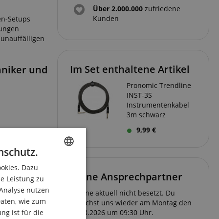
Über 2.000.000
zufriedene
Kunden
en-Setups
bungen
unauffälligen
Im Set enthaltene Artikel
hniker und
Pronomic Trendline
INST-3S
Instrumentenkabel
3m schwarz
9,99 €
nschutz.
ookies. Dazu
ENGLISH
Deine Ansprechpartner
ie Leistung zu
GERMAN
 Analyse nutzen
Hotline aktuell nicht besetzt. Du
DUTCH
aten, wie zum
erreichst uns wieder am Montag den
g ist für die
10.08.2026 um 09:30 Uhr.
FRENCH