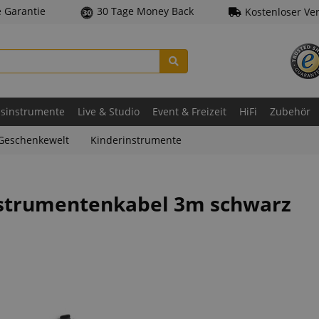
e Garantie
30 Tage Money Back
Kostenloser Ve
asinstrumente
Live & Studio
Event & Freizeit
HiFi
Zubehör
Geschenkewelt
Kinderinstrumente
nstrumentenkabel 3m schwarz