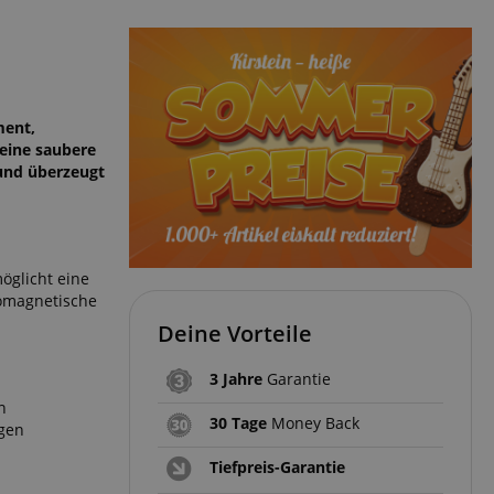
ment,
 eine saubere
 und überzeugt
öglicht eine
romagnetische
Deine Vorteile
3 Jahre
Garantie
n
30 Tage
Money Back
ngen
Tiefpreis-Garantie